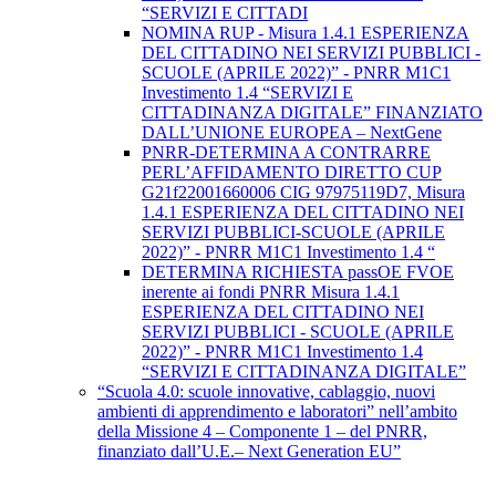
“SERVIZI E CITTADI
NOMINA RUP - Misura 1.4.1 ESPERIENZA
DEL CITTADINO NEI SERVIZI PUBBLICI -
SCUOLE (APRILE 2022)” - PNRR M1C1
Investimento 1.4 “SERVIZI E
CITTADINANZA DIGITALE” FINANZIATO
DALL’UNIONE EUROPEA – NextGene
PNRR-DETERMINA A CONTRARRE
PERL’AFFIDAMENTO DIRETTO CUP
G21f22001660006 CIG 97975119D7, Misura
1.4.1 ESPERIENZA DEL CITTADINO NEI
SERVIZI PUBBLICI-SCUOLE (APRILE
2022)” - PNRR M1C1 Investimento 1.4 “
DETERMINA RICHIESTA passOE FVOE
inerente ai fondi PNRR Misura 1.4.1
ESPERIENZA DEL CITTADINO NEI
SERVIZI PUBBLICI - SCUOLE (APRILE
2022)” - PNRR M1C1 Investimento 1.4
“SERVIZI E CITTADINANZA DIGITALE”
“Scuola 4.0: scuole innovative, cablaggio, nuovi
ambienti di apprendimento e laboratori” nell’ambito
della Missione 4 – Componente 1 – del PNRR,
finanziato dall’U.E.– Next Generation EU”