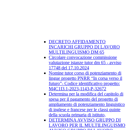
DECRETO AFFIDAMENTO
INCARICHI GRUPPO DI LAVORO
MULTILINGUISMO DM 65
Circolare convocazione commissione
valutazione istanze tutor dm 65 - avviso
17748 del 17.10.2024
Nomine tutor corso di potenziamento di
lingue progetto PNRR “In corsa verso il
futuro”- Codice identificativo progetto:
M4C1I3.1-2023-1143-P-32672
Determina per la modifica del capitolo di
spesa per il pagamento del progetto di
ampliamento di potenziamento linguistico
di inglese e francese per le classi quinte
della scuola primaria di istituto,
DETERMINA AVVISO GRUPPO DI
LAVORO PER IL MULTILINGUISMO