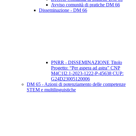
Avviso comunità di pratiche DM 66
Disseminazione - DM 66
PNRR - DISSEMINAZIONE Titolo
Progetto: “Per aspera ad astra” CNP
M4C1I2.1-2023-1222-P-45638 CUP:
G24D23005120006
DM 65 - Azioni di potenziamento delle competenze
STEM e multilinguistiche