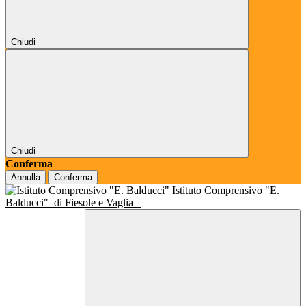
Chiudi
Chiudi
Conferma
Annulla
Conferma
Istituto Comprensivo "E.
Balducci"
di Fiesole e Vaglia