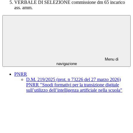
VERBALE DI SELEZIONE commissione dm 65 incarico
ass. amm.
Menu di
navigazione
PNRR
D.M. 219/2025 (prot. n 73226 del 27 marzo 2026)
PNRR "Snodi formativi per la transizione digitale
sull’utilizzo dell’intelligenza artificiale nella scuola"