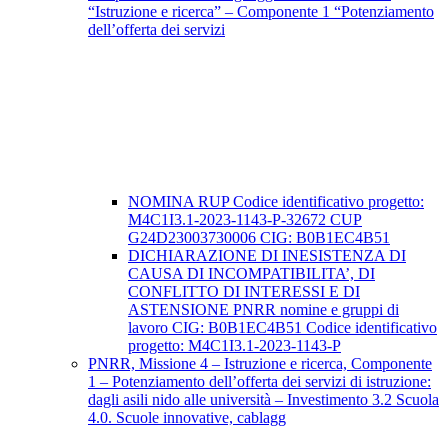
“Istruzione e ricerca” – Componente 1 “Potenziamento
dell’offerta dei servizi
NOMINA RUP Codice identificativo progetto:
M4C1I3.1-2023-1143-P-32672 CUP
G24D23003730006 CIG: B0B1EC4B51
DICHIARAZIONE DI INESISTENZA DI
CAUSA DI INCOMPATIBILITA’, DI
CONFLITTO DI INTERESSI E DI
ASTENSIONE PNRR nomine e gruppi di
lavoro CIG: B0B1EC4B51 Codice identificativo
progetto: M4C1I3.1-2023-1143-P
PNRR, Missione 4 – Istruzione e ricerca, Componente
1 – Potenziamento dell’offerta dei servizi di istruzione:
dagli asili nido alle università – Investimento 3.2 Scuola
4.0. Scuole innovative, cablagg