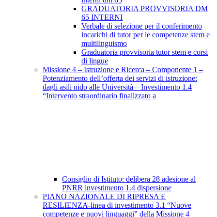
GRADUATORIA PROVVISORIA DM
65 INTERNI
Verbale di selezione per il conferimento
incarichi di tutor per le competenze stem e
multilinguismo
Graduatoria provvisoria tutor stem e corsi
di lingue
Missione 4 – Istruzione e Ricerca – Componente 1 –
Potenziamento dell’offerta dei servizi di istruzione:
dagli asili nido alle Università – Investimento 1.4
“Intervento straordinario finalizzato a
Consiglio di Istituto: delibera 28 adesione al
PNRR investimento 1.4 dispersione
PIANO NAZIONALE DI RIPRESA E
RESILIENZA-linea di investimento 3.1 “Nuove
competenze e nuovi linguaggi” della Missione 4