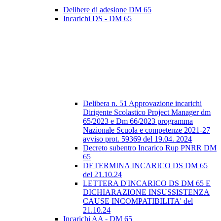
Delibere di adesione DM 65
Incarichi DS - DM 65
Delibera n. 51 Approvazione incarichi
Dirigente Scolastico Project Manager dm
65/2023 e Dm 66/2023 programma
Nazionale Scuola e competenze 2021-27
avviso prot. 59369 del 19.04. 2024
Decreto subentro Incarico Rup PNRR DM
65
DETERMINA INCARICO DS DM 65
del 21.10.24
LETTERA D'INCARICO DS DM 65 E
DICHIARAZIONE INSUSSISTENZA
CAUSE INCOMPATIBILITA' del
21.10.24
Incarichi AA - DM 65