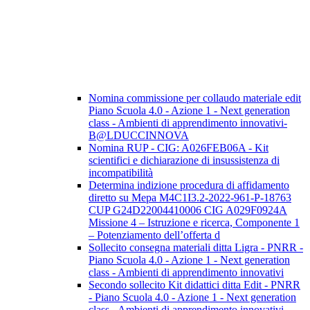
Nomina commissione per collaudo materiale edit
Piano Scuola 4.0 - Azione 1 - Next generation
class - Ambienti di apprendimento innovativi-
B@LDUCCINNOVA
Nomina RUP - CIG: A026FEB06A - Kit
scientifici e dichiarazione di insussistenza di
incompatibilità
Determina indizione procedura di affidamento
diretto su Mepa M4C1I3.2-2022-961-P-18763
CUP G24D22004410006 CIG A029F0924A
Missione 4 – Istruzione e ricerca, Componente 1
– Potenziamento dell’offerta d
Sollecito consegna materiali ditta Ligra - PNRR -
Piano Scuola 4.0 - Azione 1 - Next generation
class - Ambienti di apprendimento innovativi
Secondo sollecito Kit didattici ditta Edit - PNRR
- Piano Scuola 4.0 - Azione 1 - Next generation
class - Ambienti di apprendimento innovativi