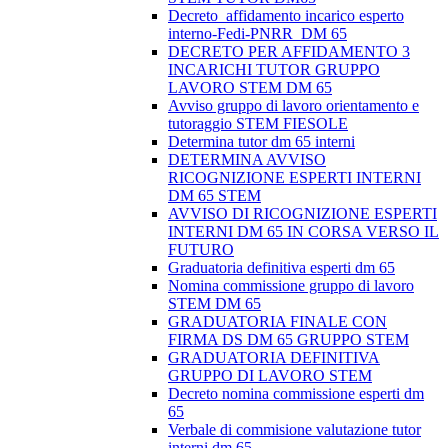
Decreto_affidamento incarico esperto
interno-Fedi-PNRR_DM 65
DECRETO PER AFFIDAMENTO 3
INCARICHI TUTOR GRUPPO
LAVORO STEM DM 65
Avviso gruppo di lavoro orientamento e
tutoraggio STEM FIESOLE
Determina tutor dm 65 interni
DETERMINA AVVISO
RICOGNIZIONE ESPERTI INTERNI
DM 65 STEM
AVVISO DI RICOGNIZIONE ESPERTI
INTERNI DM 65 IN CORSA VERSO IL
FUTURO
Graduatoria definitiva esperti dm 65
Nomina commissione gruppo di lavoro
STEM DM 65
GRADUATORIA FINALE CON
FIRMA DS DM 65 GRUPPO STEM
GRADUATORIA DEFINITIVA
GRUPPO DI LAVORO STEM
Decreto nomina commissione esperti dm
65
Verbale di commisione valutazione tutor
interni dm 65