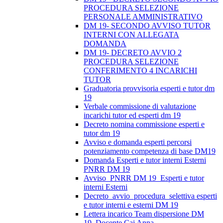
PROCEDURA SELEZIONE
PERSONALE AMMINISTRATIVO
DM 19- SECONDO AVVISO TUTOR
INTERNI CON ALLEGATA
DOMANDA
DM 19- DECRETO AVVIO 2
PROCEDURA SELEZIONE
CONFERIMENTO 4 INCARICHI
TUTOR
Graduatoria provvisoria esperti e tutor dm
19
Verbale commissione di valutazione
incarichi tutor ed esperti dm 19
Decreto nomina commissione esperti e
tutor dm 19
Avviso e domanda esperti percorsi
potenziamento competenza di base DM19
Domanda Esperti e tutor interni Esterni
PNRR DM 19
Avviso_PNRR DM 19_Esperti e tutor
interni Esterni
Decreto_avvio_procedura_selettiva esperti
e tutor interni e esterni DM 19
Lettera incarico Team dispersione DM
19_Docente Cai Anna