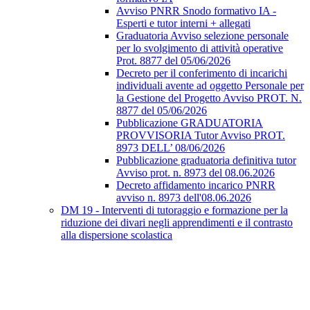
Avviso PNRR Snodo formativo IA -
Esperti e tutor interni + allegati
Graduatoria Avviso selezione personale
per lo svolgimento di attività operative
Prot. 8877 del 05/06/2026
Decreto per il conferimento di incarichi
individuali avente ad oggetto Personale per
la Gestione del Progetto Avviso PROT. N.
8877 del 05/06/2026
Pubblicazione GRADUATORIA
PROVVISORIA Tutor Avviso PROT.
8973 DELL’ 08/06/2026
Pubblicazione graduatoria definitiva tutor
Avviso prot. n. 8973 del 08.06.2026
Decreto affidamento incarico PNRR
avviso n. 8973 dell'08.06.2026
DM 19 - Interventi di tutoraggio e formazione per la
riduzione dei divari negli apprendimenti e il contrasto
alla dispersione scolastica