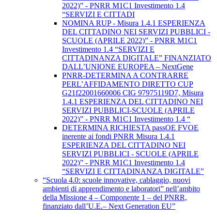
2022)” - PNRR M1C1 Investimento 1.4
“SERVIZI E CITTADI
NOMINA RUP - Misura 1.4.1 ESPERIENZA
DEL CITTADINO NEI SERVIZI PUBBLICI -
SCUOLE (APRILE 2022)” - PNRR M1C1
Investimento 1.4 “SERVIZI E
CITTADINANZA DIGITALE” FINANZIATO
DALL’UNIONE EUROPEA – NextGene
PNRR-DETERMINA A CONTRARRE
PERL’AFFIDAMENTO DIRETTO CUP
G21f22001660006 CIG 97975119D7, Misura
1.4.1 ESPERIENZA DEL CITTADINO NEI
SERVIZI PUBBLICI-SCUOLE (APRILE
2022)” - PNRR M1C1 Investimento 1.4 “
DETERMINA RICHIESTA passOE FVOE
inerente ai fondi PNRR Misura 1.4.1
ESPERIENZA DEL CITTADINO NEI
SERVIZI PUBBLICI - SCUOLE (APRILE
2022)” - PNRR M1C1 Investimento 1.4
“SERVIZI E CITTADINANZA DIGITALE”
“Scuola 4.0: scuole innovative, cablaggio, nuovi
ambienti di apprendimento e laboratori” nell’ambito
della Missione 4 – Componente 1 – del PNRR,
finanziato dall’U.E.– Next Generation EU”