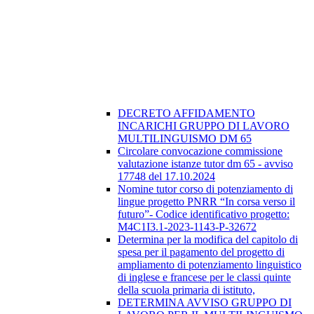
DECRETO AFFIDAMENTO
INCARICHI GRUPPO DI LAVORO
MULTILINGUISMO DM 65
Circolare convocazione commissione
valutazione istanze tutor dm 65 - avviso
17748 del 17.10.2024
Nomine tutor corso di potenziamento di
lingue progetto PNRR “In corsa verso il
futuro”- Codice identificativo progetto:
M4C1I3.1-2023-1143-P-32672
Determina per la modifica del capitolo di
spesa per il pagamento del progetto di
ampliamento di potenziamento linguistico
di inglese e francese per le classi quinte
della scuola primaria di istituto,
DETERMINA AVVISO GRUPPO DI