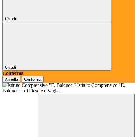
Chiudi
Chiudi
Conferma
Annulla
Conferma
Istituto Comprensivo "E.
Balducci"
di Fiesole e Vaglia