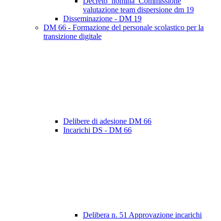
Decreto_nomina_Commissione
valutazione team dispersione dm 19
Disseminazione - DM 19
DM 66 - Formazione del personale scolastico per la
transizione digitale
Delibere di adesione DM 66
Incarichi DS - DM 66
Delibera n. 51 Approvazione incarichi