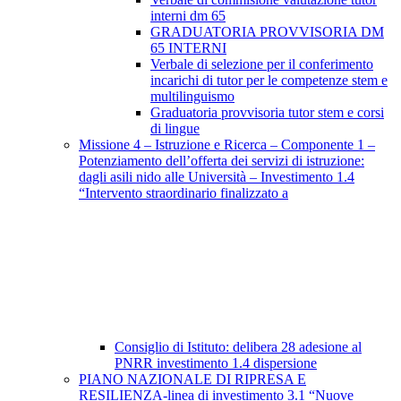
interni dm 65
GRADUATORIA PROVVISORIA DM
65 INTERNI
Verbale di selezione per il conferimento
incarichi di tutor per le competenze stem e
multilinguismo
Graduatoria provvisoria tutor stem e corsi
di lingue
Missione 4 – Istruzione e Ricerca – Componente 1 –
Potenziamento dell’offerta dei servizi di istruzione:
dagli asili nido alle Università – Investimento 1.4
“Intervento straordinario finalizzato a
Consiglio di Istituto: delibera 28 adesione al
PNRR investimento 1.4 dispersione
PIANO NAZIONALE DI RIPRESA E
RESILIENZA-linea di investimento 3.1 “Nuove