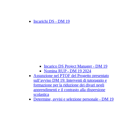
Incarichi DS - DM 19
Incarico DS Project Manager - DM 19
Nomina RUP - DM 19 2024
Assunzione nel PTOF del Progetto presentato
sull’avviso DM 19: Interventi di tutoraggio e
formazione per la riduzione dei divari negli
apprendimenti e il contrasto alla dispersione
scolastica
Determine, avvisi e selezione personale - DM 19