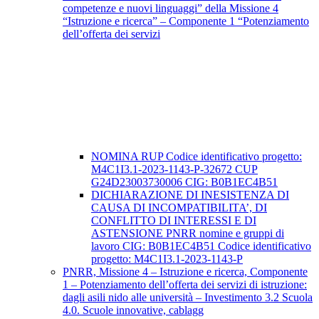
competenze e nuovi linguaggi” della Missione 4
“Istruzione e ricerca” – Componente 1 “Potenziamento
dell’offerta dei servizi
NOMINA RUP Codice identificativo progetto:
M4C1I3.1-2023-1143-P-32672 CUP
G24D23003730006 CIG: B0B1EC4B51
DICHIARAZIONE DI INESISTENZA DI
CAUSA DI INCOMPATIBILITA’, DI
CONFLITTO DI INTERESSI E DI
ASTENSIONE PNRR nomine e gruppi di
lavoro CIG: B0B1EC4B51 Codice identificativo
progetto: M4C1I3.1-2023-1143-P
PNRR, Missione 4 – Istruzione e ricerca, Componente
1 – Potenziamento dell’offerta dei servizi di istruzione:
dagli asili nido alle università – Investimento 3.2 Scuola
4.0. Scuole innovative, cablagg