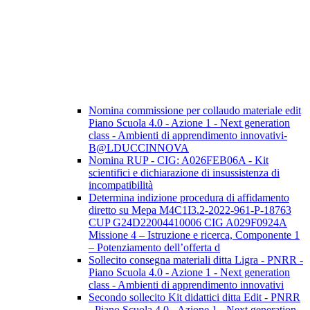
Nomina commissione per collaudo materiale edit
Piano Scuola 4.0 - Azione 1 - Next generation
class - Ambienti di apprendimento innovativi-
B@LDUCCINNOVA
Nomina RUP - CIG: A026FEB06A - Kit
scientifici e dichiarazione di insussistenza di
incompatibilità
Determina indizione procedura di affidamento
diretto su Mepa M4C1I3.2-2022-961-P-18763
CUP G24D22004410006 CIG A029F0924A
Missione 4 – Istruzione e ricerca, Componente 1
– Potenziamento dell’offerta d
Sollecito consegna materiali ditta Ligra - PNRR -
Piano Scuola 4.0 - Azione 1 - Next generation
class - Ambienti di apprendimento innovativi
Secondo sollecito Kit didattici ditta Edit - PNRR
- Piano Scuola 4.0 - Azione 1 - Next generation