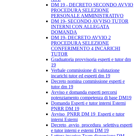
DM 19 - DECRETO SECONDO AVVIO
PROCEDURA SELEZIONE
PERSONALE AMMINISTRATIVO
DM 19- SECONDO AVVISO TUTOR
INTERNI CON ALLEGATA
DOMANDA
DM 19- DECRETO AVVIO 2
PROCEDURA SELEZIONE
CONFERIMENTO 4 INCARICHI
TUTOR
Graduatoria provvisoria esperti e tutor dm
19
Verbale commissione di valutazione
incarichi tutor ed esperti dm 19
Decreto nomina commissione esperti e
tutor dm 19
Avviso e domanda esperti percorsi
potenziamento competenza di base DM19
Domanda Esperti e tutor interni Esterni
PNRR DM 19
Avviso_PNRR DM 19_Esperti e tutor
interni Esterni
Decreto_avvio_procedura_selettiva esperti
e tutor interni e esterni DM 19
Lettera incarico Team dispersione DM