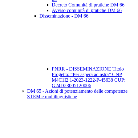
Decreto Comunità di pratiche DM 66
Avviso comunità di pratiche DM 66
Disseminazione - DM 66
PNRR - DISSEMINAZIONE Titolo
Progetto: “Per aspera ad astra” CNP
M4C1I2.1-2023-1222-P-45638 CUP:
G24D23005120006
DM 65 - Azioni di potenziamento delle competenze
STEM e multilinguistiche