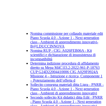
Nomina commissione per collaudo materiale edit
Piano Scuola 4.0 - Azione 1 - Next generation
class - Ambienti di apprendimento innovativi-
B@LDUCCINNOVA
Nomina RUP - CIG: A026FEB06A - Kit
scientifici e dichiarazione di insussistenza di
incompatibilità
Determina indizione procedura di affidamento
diretto su Mepa M4C1I3.2-2022-961-P-18763
CUP G24D22004410006 CIG A029F0924A
Missione 4 – Istruzione e ricerca, Componente 1
– Potenziamento dell’offerta d
Sollecito consegna materiali ditta Ligra - PNRR -
Piano Scuola 4.0 - Azione 1 - Next generation
class - Ambienti di apprendimento innovativi
Secondo sollecito Kit didattici ditta Edit - PNRR
- Piano Scuola 4.0 - Azione 1 - Next generation
class - Ambienti di apprendimento innovativi