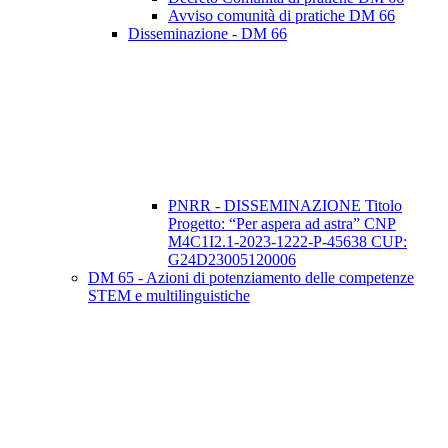
Avviso comunità di pratiche DM 66
Disseminazione - DM 66
PNRR - DISSEMINAZIONE Titolo
Progetto: “Per aspera ad astra” CNP
M4C1I2.1-2023-1222-P-45638 CUP:
G24D23005120006
DM 65 - Azioni di potenziamento delle competenze
STEM e multilinguistiche