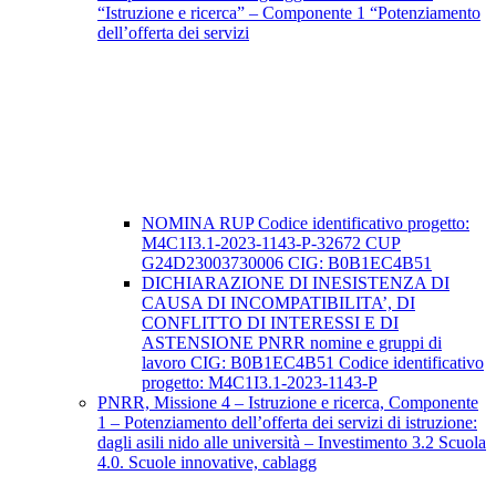
“Istruzione e ricerca” – Componente 1 “Potenziamento
dell’offerta dei servizi
NOMINA RUP Codice identificativo progetto:
M4C1I3.1-2023-1143-P-32672 CUP
G24D23003730006 CIG: B0B1EC4B51
DICHIARAZIONE DI INESISTENZA DI
CAUSA DI INCOMPATIBILITA’, DI
CONFLITTO DI INTERESSI E DI
ASTENSIONE PNRR nomine e gruppi di
lavoro CIG: B0B1EC4B51 Codice identificativo
progetto: M4C1I3.1-2023-1143-P
PNRR, Missione 4 – Istruzione e ricerca, Componente
1 – Potenziamento dell’offerta dei servizi di istruzione:
dagli asili nido alle università – Investimento 3.2 Scuola
4.0. Scuole innovative, cablagg