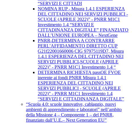
“SERVIZI E CITTADI
NOMINA RUP - Misura 1.4.1 ESPERIENZA
DEL CITTADINO NEI SERVIZI PUBBLICI -
SCUOLE (APRILE 2022)” - PNRR M1C1
Investimento 1.4 “SERVIZI E
CITTADINANZA DIGITALE” FINANZIATO
DALL’UNIONE EUROPEA – NextGene
PNRR-DETERMINA A CONTRARRE
PERL’AFFIDAMENTO DIRETTO CUP
G21f22001660006 CIG 97975119D7, Misura
1.4.1 ESPERIENZA DEL CITTADINO NEI
SERVIZI PUBBLICI-SCUOLE (APRILE
2022)” - PNRR M1C1 Investimento 1.4 “
DETERMINA RICHIESTA passOE FVOE
inerente ai fondi PNRR Misura 1.4.1
ESPERIENZA DEL CITTADINO NEI
SERVIZI PUBBLICI - SCUOLE (APRILE
2022)” - PNRR M1C1 Investimento 1.4
“SERVIZI E CITTADINANZA DIGITALE”
“Scuola 4.0: scuole innovative, cablaggio, nuovi
ambienti di apprendimento e laboratori” nell’ambito
della Missione 4 – Componente 1 – del PNRR,
finanziato dall’U.E.– Next Generation EU”