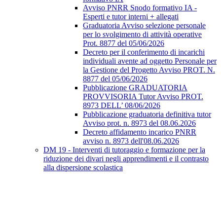
Avviso PNRR Snodo formativo IA -
Esperti e tutor interni + allegati
Graduatoria Avviso selezione personale
per lo svolgimento di attività operative
Prot. 8877 del 05/06/2026
Decreto per il conferimento di incarichi
individuali avente ad oggetto Personale per
la Gestione del Progetto Avviso PROT. N.
8877 del 05/06/2026
Pubblicazione GRADUATORIA
PROVVISORIA Tutor Avviso PROT.
8973 DELL’ 08/06/2026
Pubblicazione graduatoria definitiva tutor
Avviso prot. n. 8973 del 08.06.2026
Decreto affidamento incarico PNRR
avviso n. 8973 dell'08.06.2026
DM 19 - Interventi di tutoraggio e formazione per la
riduzione dei divari negli apprendimenti e il contrasto
alla dispersione scolastica