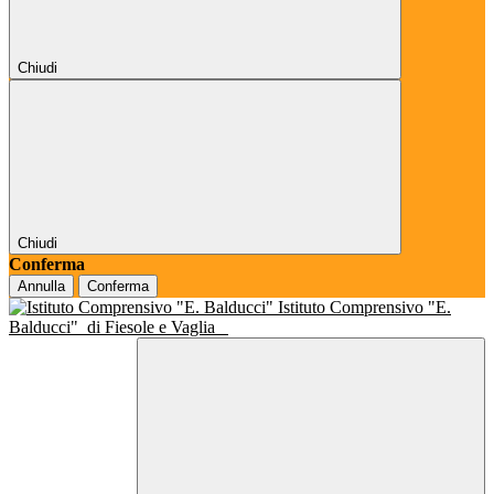
Chiudi
Chiudi
Conferma
Annulla
Conferma
Istituto Comprensivo "E.
Balducci"
di Fiesole e Vaglia