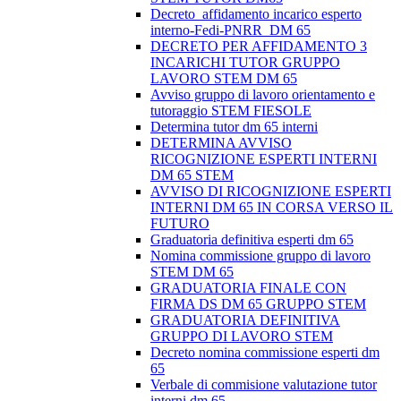
Decreto_affidamento incarico esperto
interno-Fedi-PNRR_DM 65
DECRETO PER AFFIDAMENTO 3
INCARICHI TUTOR GRUPPO
LAVORO STEM DM 65
Avviso gruppo di lavoro orientamento e
tutoraggio STEM FIESOLE
Determina tutor dm 65 interni
DETERMINA AVVISO
RICOGNIZIONE ESPERTI INTERNI
DM 65 STEM
AVVISO DI RICOGNIZIONE ESPERTI
INTERNI DM 65 IN CORSA VERSO IL
FUTURO
Graduatoria definitiva esperti dm 65
Nomina commissione gruppo di lavoro
STEM DM 65
GRADUATORIA FINALE CON
FIRMA DS DM 65 GRUPPO STEM
GRADUATORIA DEFINITIVA
GRUPPO DI LAVORO STEM
Decreto nomina commissione esperti dm
65
Verbale di commisione valutazione tutor
interni dm 65