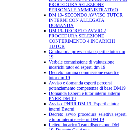
PROCEDURA SELEZIONE
PERSONALE AMMINISTRATIVO
DM 19- SECONDO AVVISO TUTOR
INTERNI CON ALLEGATA
DOMANDA
DM 19- DECRETO AVVIO 2
PROCEDURA SELEZIONE
CONFERIMENTO 4 INCARICHI
TUTOR
Graduatoria provvisoria esperti e tutor dm
19
Verbale commissione di valutazione
incarichi tutor ed esperti dm 19
Decreto nomina commissione esperti e
tutor dm 19
Avviso e domanda esperti percorsi
potenziamento competenza di base DM19
Domanda Esperti e tutor interni Esterni
PNRR DM 19
Avviso_PNRR DM 19_Esperti e tutor
interni Esterni
Decreto_avvio_procedura_selettiva esperti
e tutor interni e esterni DM 19
Lettera incarico Team dispersione DM
19_Docente Cai Anna