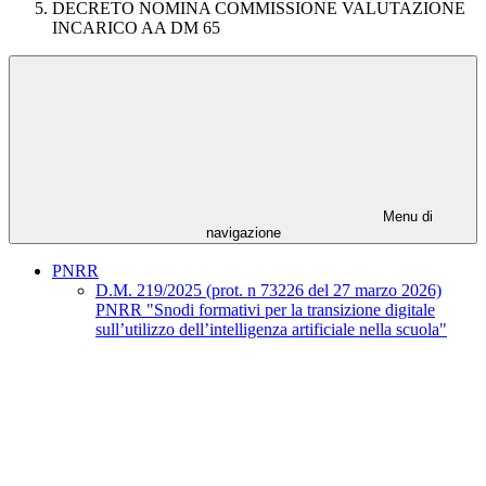
DECRETO NOMINA COMMISSIONE VALUTAZIONE
INCARICO AA DM 65
Menu di
navigazione
PNRR
D.M. 219/2025 (prot. n 73226 del 27 marzo 2026)
PNRR "Snodi formativi per la transizione digitale
sull’utilizzo dell’intelligenza artificiale nella scuola"