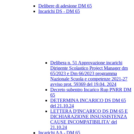
Delibere di adesione DM 65
Incarichi DS - DM 65
Delibera n. 51 Approvazione incarichi
Dirigente Scolastico Project Manager dm
65/2023 e Dm 66/2023 programma
Nazionale Scuola e competenze 2021-27
avviso prot. 59369 del 19.04. 2024
Decreto subentro Incarico Rup PNRR DM
65
DETERMINA INCARICO DS DM 65
del 21.10.24
LETTERA D'INCARICO DS DM 65 E
DICHIARAZIONE INSUSSISTENZA
CAUSE INCOMPATIBILITA' del
21.10.24
Incarichi AA - DM 65