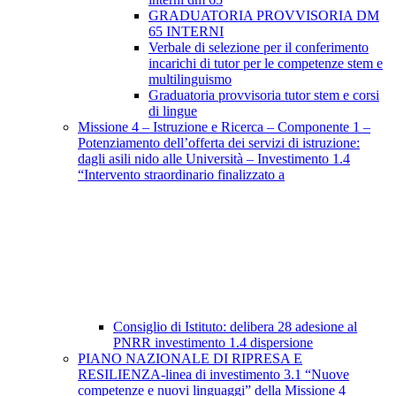
GRADUATORIA PROVVISORIA DM
65 INTERNI
Verbale di selezione per il conferimento
incarichi di tutor per le competenze stem e
multilinguismo
Graduatoria provvisoria tutor stem e corsi
di lingue
Missione 4 – Istruzione e Ricerca – Componente 1 –
Potenziamento dell’offerta dei servizi di istruzione:
dagli asili nido alle Università – Investimento 1.4
“Intervento straordinario finalizzato a
Consiglio di Istituto: delibera 28 adesione al
PNRR investimento 1.4 dispersione
PIANO NAZIONALE DI RIPRESA E
RESILIENZA-linea di investimento 3.1 “Nuove
competenze e nuovi linguaggi” della Missione 4