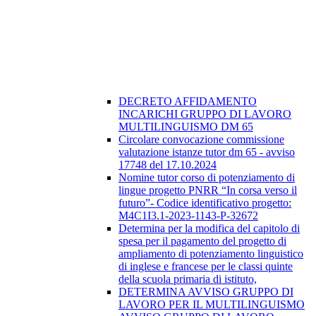
DECRETO AFFIDAMENTO
INCARICHI GRUPPO DI LAVORO
MULTILINGUISMO DM 65
Circolare convocazione commissione
valutazione istanze tutor dm 65 - avviso
17748 del 17.10.2024
Nomine tutor corso di potenziamento di
lingue progetto PNRR “In corsa verso il
futuro”- Codice identificativo progetto:
M4C1I3.1-2023-1143-P-32672
Determina per la modifica del capitolo di
spesa per il pagamento del progetto di
ampliamento di potenziamento linguistico
di inglese e francese per le classi quinte
della scuola primaria di istituto,
DETERMINA AVVISO GRUPPO DI
LAVORO PER IL MULTILINGUISMO