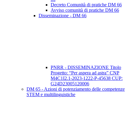
Decreto Comunità di pratiche DM 66
Avviso comunità di pratiche DM 66
Disseminazione - DM 66
PNRR - DISSEMINAZIONE Titolo
Progetto: “Per aspera ad astra” CNP
M4C1I2.1-2023-1222-P-45638 CUP:
G24D23005120006
DM 65 - Azioni di potenziamento delle competenze
STEM e multilinguistiche