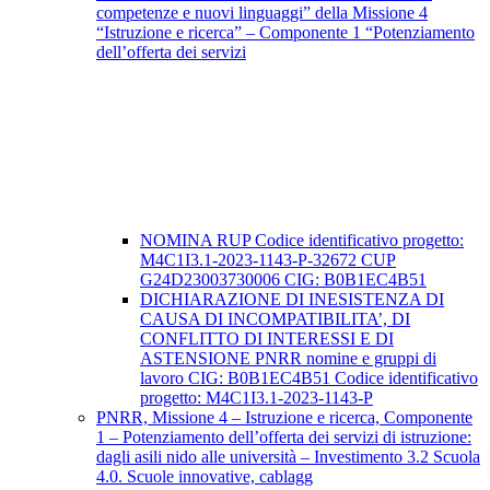
competenze e nuovi linguaggi” della Missione 4
“Istruzione e ricerca” – Componente 1 “Potenziamento
dell’offerta dei servizi
NOMINA RUP Codice identificativo progetto:
M4C1I3.1-2023-1143-P-32672 CUP
G24D23003730006 CIG: B0B1EC4B51
DICHIARAZIONE DI INESISTENZA DI
CAUSA DI INCOMPATIBILITA’, DI
CONFLITTO DI INTERESSI E DI
ASTENSIONE PNRR nomine e gruppi di
lavoro CIG: B0B1EC4B51 Codice identificativo
progetto: M4C1I3.1-2023-1143-P
PNRR, Missione 4 – Istruzione e ricerca, Componente
1 – Potenziamento dell’offerta dei servizi di istruzione:
dagli asili nido alle università – Investimento 3.2 Scuola
4.0. Scuole innovative, cablagg