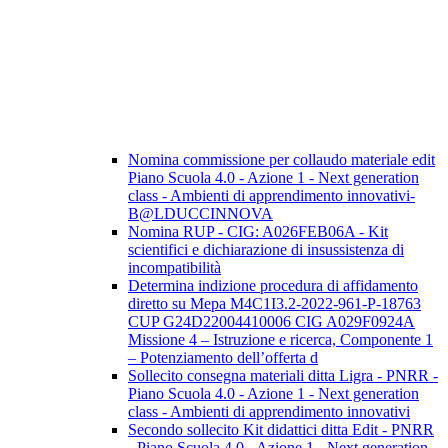
Nomina commissione per collaudo materiale edit
Piano Scuola 4.0 - Azione 1 - Next generation
class - Ambienti di apprendimento innovativi-
B@LDUCCINNOVA
Nomina RUP - CIG: A026FEB06A - Kit
scientifici e dichiarazione di insussistenza di
incompatibilità
Determina indizione procedura di affidamento
diretto su Mepa M4C1I3.2-2022-961-P-18763
CUP G24D22004410006 CIG A029F0924A
Missione 4 – Istruzione e ricerca, Componente 1
– Potenziamento dell’offerta d
Sollecito consegna materiali ditta Ligra - PNRR -
Piano Scuola 4.0 - Azione 1 - Next generation
class - Ambienti di apprendimento innovativi
Secondo sollecito Kit didattici ditta Edit - PNRR
- Piano Scuola 4.0 - Azione 1 - Next generation