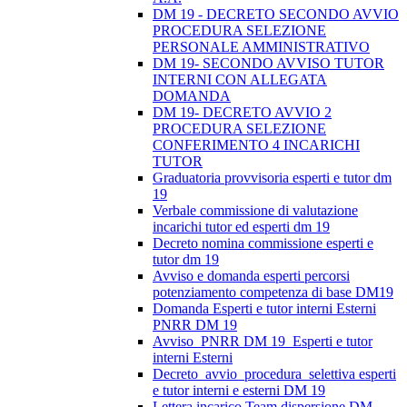
DM 19 - DECRETO SECONDO AVVIO
PROCEDURA SELEZIONE
PERSONALE AMMINISTRATIVO
DM 19- SECONDO AVVISO TUTOR
INTERNI CON ALLEGATA
DOMANDA
DM 19- DECRETO AVVIO 2
PROCEDURA SELEZIONE
CONFERIMENTO 4 INCARICHI
TUTOR
Graduatoria provvisoria esperti e tutor dm
19
Verbale commissione di valutazione
incarichi tutor ed esperti dm 19
Decreto nomina commissione esperti e
tutor dm 19
Avviso e domanda esperti percorsi
potenziamento competenza di base DM19
Domanda Esperti e tutor interni Esterni
PNRR DM 19
Avviso_PNRR DM 19_Esperti e tutor
interni Esterni
Decreto_avvio_procedura_selettiva esperti
e tutor interni e esterni DM 19
Lettera incarico Team dispersione DM