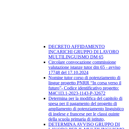
DECRETO AFFIDAMENTO
INCARICHI GRUPPO DI LAVORO
MULTILINGUISMO DM 65
Circolare convocazione commissione
valutazione istanze tutor dm 65 - avviso
17748 del 17.10.2024
Nomine tutor corso di potenziamento di
lingue progetto PNRR “In corsa verso il
futuro”- Codice identificativo progetto:
M4C1I3.1-2023-1143-P-32672
Determina per la modifica del capitolo di
spesa per il pagamento del progetto di
ampliamento di potenziamento linguistico
di inglese e francese per le classi quinte
della scuola primaria di istituto,
DETERMINA AVVISO GRUPPO DI