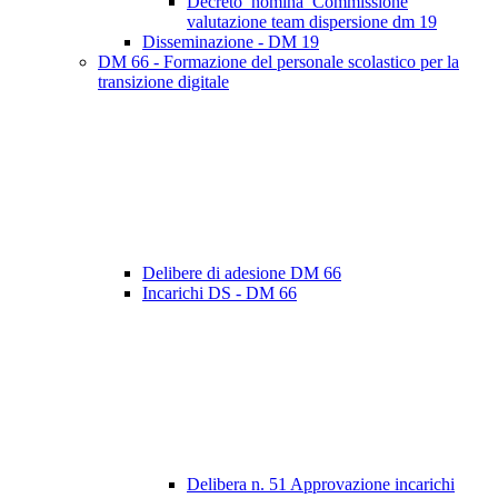
Decreto_nomina_Commissione
valutazione team dispersione dm 19
Disseminazione - DM 19
DM 66 - Formazione del personale scolastico per la
transizione digitale
Delibere di adesione DM 66
Incarichi DS - DM 66
Delibera n. 51 Approvazione incarichi