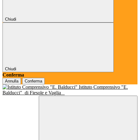
Chiudi
Chiudi
Conferma
Annulla
Conferma
Istituto Comprensivo "E.
Balducci"
di Fiesole e Vaglia