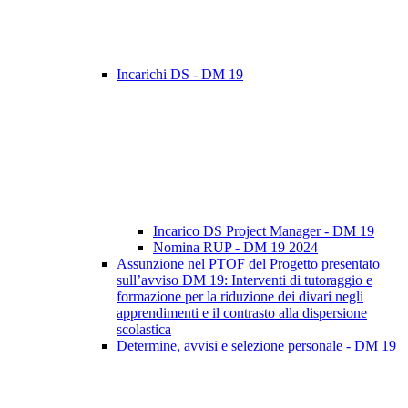
Incarichi DS - DM 19
Incarico DS Project Manager - DM 19
Nomina RUP - DM 19 2024
Assunzione nel PTOF del Progetto presentato
sull’avviso DM 19: Interventi di tutoraggio e
formazione per la riduzione dei divari negli
apprendimenti e il contrasto alla dispersione
scolastica
Determine, avvisi e selezione personale - DM 19