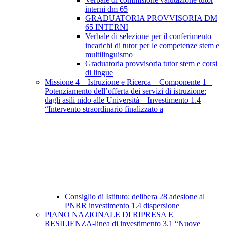
interni dm 65
GRADUATORIA PROVVISORIA DM
65 INTERNI
Verbale di selezione per il conferimento
incarichi di tutor per le competenze stem e
multilinguismo
Graduatoria provvisoria tutor stem e corsi
di lingue
Missione 4 – Istruzione e Ricerca – Componente 1 –
Potenziamento dell’offerta dei servizi di istruzione:
dagli asili nido alle Università – Investimento 1.4
“Intervento straordinario finalizzato a
Consiglio di Istituto: delibera 28 adesione al
PNRR investimento 1.4 dispersione
PIANO NAZIONALE DI RIPRESA E
RESILIENZA-linea di investimento 3.1 “Nuove