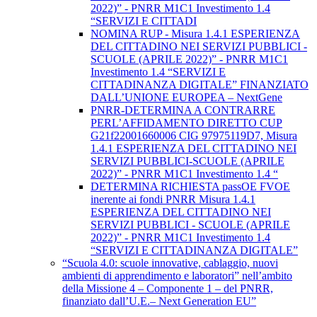
2022)” - PNRR M1C1 Investimento 1.4
“SERVIZI E CITTADI
NOMINA RUP - Misura 1.4.1 ESPERIENZA
DEL CITTADINO NEI SERVIZI PUBBLICI -
SCUOLE (APRILE 2022)” - PNRR M1C1
Investimento 1.4 “SERVIZI E
CITTADINANZA DIGITALE” FINANZIATO
DALL’UNIONE EUROPEA – NextGene
PNRR-DETERMINA A CONTRARRE
PERL’AFFIDAMENTO DIRETTO CUP
G21f22001660006 CIG 97975119D7, Misura
1.4.1 ESPERIENZA DEL CITTADINO NEI
SERVIZI PUBBLICI-SCUOLE (APRILE
2022)” - PNRR M1C1 Investimento 1.4 “
DETERMINA RICHIESTA passOE FVOE
inerente ai fondi PNRR Misura 1.4.1
ESPERIENZA DEL CITTADINO NEI
SERVIZI PUBBLICI - SCUOLE (APRILE
2022)” - PNRR M1C1 Investimento 1.4
“SERVIZI E CITTADINANZA DIGITALE”
“Scuola 4.0: scuole innovative, cablaggio, nuovi
ambienti di apprendimento e laboratori” nell’ambito
della Missione 4 – Componente 1 – del PNRR,
finanziato dall’U.E.– Next Generation EU”