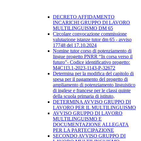
DECRETO AFFIDAMENTO
INCARICHI GRUPPO DI LAVORO
MULTILINGUISMO DM 65
Circolare convocazione commissione
valutazione istanze tutor dm 65 - avviso
17748 del 17.10.2024
Nomine tutor corso di potenziamento di
lingue progetto PNRR “In corsa verso il
futuro”- Codice identificativo progetto:
M4C1I3.1-2023-1143-P-32672
Determina per la modifica del capitolo di
spesa per il pagamento del progetto di
ampliamento di potenziamento linguistico
di inglese e francese per le classi quinte
della scuola primaria di istituto,
DETERMINA AVVISO GRUPPO DI
LAVORO PER IL MULTILINGUISMO
AVVISO GRUPPO DI LAVORO
MULTILINGUISMO E
DOCUMENTAZIONE ALLEGATA
PER LA PARTECIPAZIONE
SECONDO AVVISO GRUPPO DI