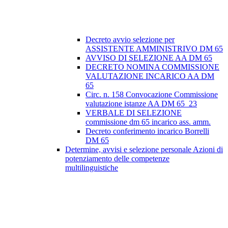
Decreto avvio selezione per
ASSISTENTE AMMINISTRIVO DM 65
AVVISO DI SELEZIONE AA DM 65
DECRETO NOMINA COMMISSIONE
VALUTAZIONE INCARICO AA DM
65
Circ. n. 158 Convocazione Commissione
valutazione istanze AA DM 65_23
VERBALE DI SELEZIONE
commissione dm 65 incarico ass. amm.
Decreto conferimento incarico Borrelli
DM 65
Determine, avvisi e selezione personale Azioni di
potenziamento delle competenze
multilinguistiche