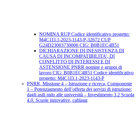
NOMINA RUP Codice identificativo progetto:
M4C1I3.1-2023-1143-P-32672 CUP
G24D23003730006 CIG: B0B1EC4B51
DICHIARAZIONE DI INESISTENZA DI
CAUSA DI INCOMPATIBILITA’, DI
CONFLITTO DI INTERESSI E DI
ASTENSIONE PNRR nomine e gruppi di
lavoro CIG: B0B1EC4B51 Codice identificativo
progetto: M4C1I3.1-2023-1143-P
PNRR, Missione 4 – Istruzione e ricerca, Componente
1 – Potenziamento dell’offerta dei servizi di istruzione:
dagli asili nido alle università – Investimento 3.2 Scuola
4.0. Scuole innovative, cablagg