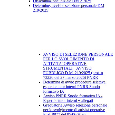
Disseminazione iniziale DM 219/25
Determine, avvisi e selezione personale DM
219/2025
AVVISO DI SELEZIONE PERSONALE
PER LO SVOLGIMENTO DI
ATTIVITA' OPERATIVE
STRUMENTALI _ AVVISO
PUBBLICO D.M. 219/2025 (prot. n
73226 del 27 marzo 2026) PNRR
Determina di avvio procedura selettiva
esperti e tutor interni PNRR Snodo
formativo IA
Avviso PNRR Snodo formativo IA -
Esperti e tutor interni + allegati
Graduatoria Avviso selezione personale
per lo svolgimento di attività operative
Prot. 8877 del 05/06/2026