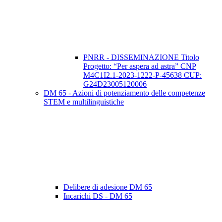
PNRR - DISSEMINAZIONE Titolo
Progetto: “Per aspera ad astra” CNP
M4C1I2.1-2023-1222-P-45638 CUP:
G24D23005120006
DM 65 - Azioni di potenziamento delle competenze
STEM e multilinguistiche
Delibere di adesione DM 65
Incarichi DS - DM 65