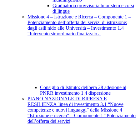
Graduatoria provvisoria tutor stem e corsi
di lingue
Missione 4 – Istruzione e Ricerca – Componente 1 –
Potenziamento dell’offerta dei servizi di istruzione:
dagli asili nido alle Università – Investimento 1.4
“Intervento straordinario finalizzato a
Consiglio di Istituto: delibera 28 adesione al
PNRR investimento 1.4 dispersione
PIANO NAZIONALE DI RIPRESA E
RESILIENZA-linea di investimento 3.1 “Nuove
competenze e nuovi linguaggi” della Missione 4
“Istruzione e ricerca” – Componente 1 “Potenziamento
dell’offerta dei servizi