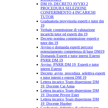
DM 19- DECRETO AVVIO 2
PROCEDURA SELEZIONE
CONFERIMENTO 4 INCARICHI
TUTOR
Graduatoria provvisoria esperti e tutor dm
19
Verbale commissione di valutazione
incarichi tutor ed esperti dm 19
Decreto nomina commissione esperti e
tutor dm 19
Avviso e domanda esperti percorsi
potenziamento competenza di base DM19
Domanda Esperti e tutor interni Esterni
PNRR DM 19
Avviso_PNRR DM 19_Esperti e tutor
interni Esterni
Decreto_avvio_procedura_selettiva esperti
e tutor interni e esterni DM 19
Lettera incarico Team dispersione DM
19_Docente Cai Anna
Lettera incarico Team dispersione DM
19_Docente Pevere Ester
Lettera incarico Team dispersione DM
19_Docente Huober
Graduatoria definitiva di selezione per