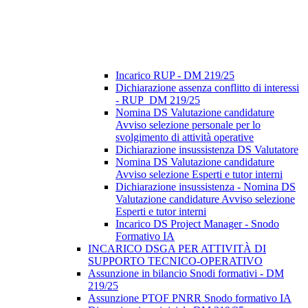
Incarico RUP - DM 219/25
Dichiarazione assenza conflitto di interessi
- RUP_DM 219/25
Nomina DS Valutazione candidature
Avviso selezione personale per lo
svolgimento di attività operative
Dichiarazione insussistenza DS Valutatore
Nomina DS Valutazione candidature
Avviso selezione Esperti e tutor interni
Dichiarazione insussistenza - Nomina DS
Valutazione candidature Avviso selezione
Esperti e tutor interni
Incarico DS Project Manager - Snodo
Formativo IA
INCARICO DSGA PER ATTIVITÀ DI
SUPPORTO TECNICO-OPERATIVO
Assunzione in bilancio Snodi formativi - DM
219/25
Assunzione PTOF PNRR Snodo formativo IA