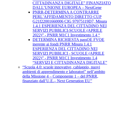
CITTADINANZA DIGITALE” FINANZIATO
DALL’UNIONE EUROPEA – NextGene
PNRR-DETERMINA A CONTRARRE
PERL’AFFIDAMENTO DIRETTO CUP
G21f22001660006 CIG 97975119D7, Misura
1.4.1 ESPERIENZA DEL CITTADINO NEI
SERVIZI PUBBLICI-SCUOLE (APRILE
2022)” - PNRR M1C1 Investimento 1.4 “
DETERMINA RICHIESTA passOE FVOE
inerente ai fondi PNRR Misura 1.4.1
ESPERIENZA DEL CITTADINO NEI
SERVIZI PUBBLICI - SCUOLE (APRILE
2022)” - PNRR M1C1 Investimento 1.4
“SERVIZI E CITTADINANZA DIGITALE”
“Scuola 4.0: scuole innovative, cablaggio, nuovi
ambienti di apprendimento e laboratori” nell’ambito
della Missione 4 – Componente 1 – del PNRR,
finanziato dall’U.E.– Next Generation EU”