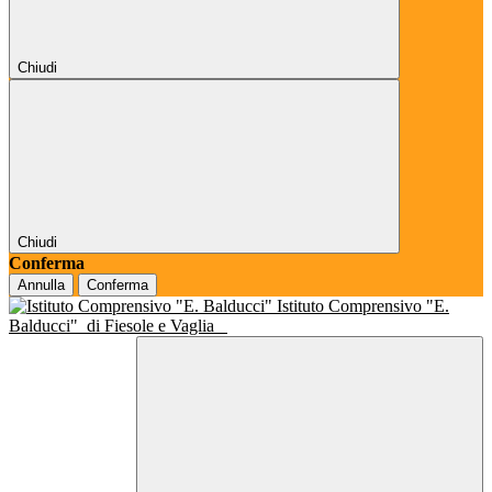
Chiudi
Chiudi
Conferma
Annulla
Conferma
Istituto Comprensivo "E.
Balducci"
di Fiesole e Vaglia