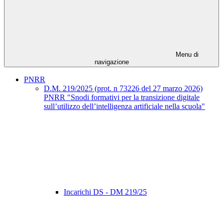
Menu di
navigazione
PNRR
D.M. 219/2025 (prot. n 73226 del 27 marzo 2026)
PNRR "Snodi formativi per la transizione digitale
sull’utilizzo dell’intelligenza artificiale nella scuola"
Incarichi DS - DM 219/25