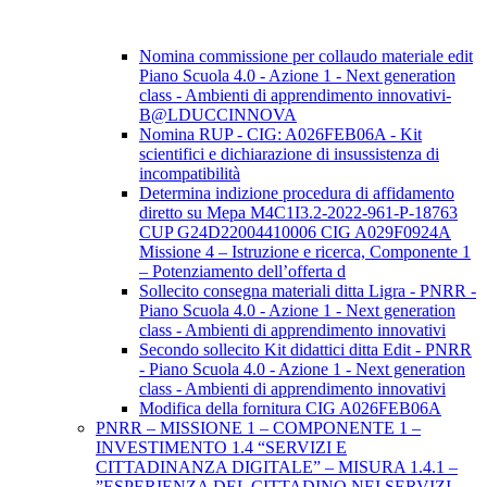
Nomina commissione per collaudo materiale edit
Piano Scuola 4.0 - Azione 1 - Next generation
class - Ambienti di apprendimento innovativi-
B@LDUCCINNOVA
Nomina RUP - CIG: A026FEB06A - Kit
scientifici e dichiarazione di insussistenza di
incompatibilità
Determina indizione procedura di affidamento
diretto su Mepa M4C1I3.2-2022-961-P-18763
CUP G24D22004410006 CIG A029F0924A
Missione 4 – Istruzione e ricerca, Componente 1
– Potenziamento dell’offerta d
Sollecito consegna materiali ditta Ligra - PNRR -
Piano Scuola 4.0 - Azione 1 - Next generation
class - Ambienti di apprendimento innovativi
Secondo sollecito Kit didattici ditta Edit - PNRR
- Piano Scuola 4.0 - Azione 1 - Next generation
class - Ambienti di apprendimento innovativi
Modifica della fornitura CIG A026FEB06A
PNRR – MISSIONE 1 – COMPONENTE 1 –
INVESTIMENTO 1.4 “SERVIZI E
CITTADINANZA DIGITALE” – MISURA 1.4.1 –
”ESPERIENZA DEL CITTADINO NEI SERVIZI