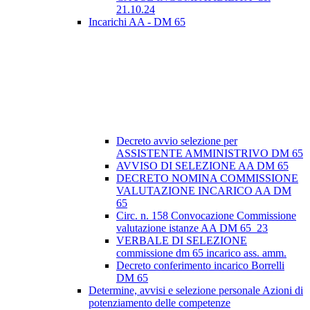
21.10.24
Incarichi AA - DM 65
Decreto avvio selezione per
ASSISTENTE AMMINISTRIVO DM 65
AVVISO DI SELEZIONE AA DM 65
DECRETO NOMINA COMMISSIONE
VALUTAZIONE INCARICO AA DM
65
Circ. n. 158 Convocazione Commissione
valutazione istanze AA DM 65_23
VERBALE DI SELEZIONE
commissione dm 65 incarico ass. amm.
Decreto conferimento incarico Borrelli
DM 65
Determine, avvisi e selezione personale Azioni di
potenziamento delle competenze