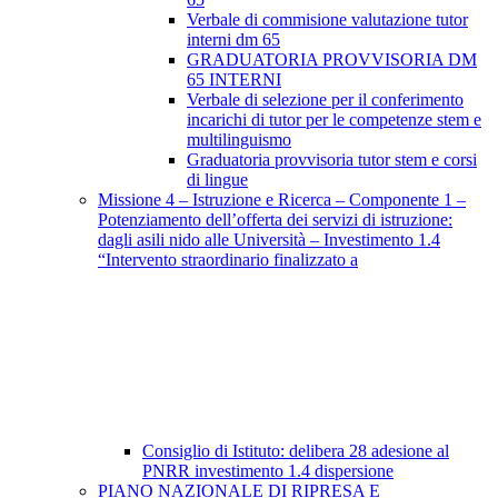
Verbale di commisione valutazione tutor
interni dm 65
GRADUATORIA PROVVISORIA DM
65 INTERNI
Verbale di selezione per il conferimento
incarichi di tutor per le competenze stem e
multilinguismo
Graduatoria provvisoria tutor stem e corsi
di lingue
Missione 4 – Istruzione e Ricerca – Componente 1 –
Potenziamento dell’offerta dei servizi di istruzione:
dagli asili nido alle Università – Investimento 1.4
“Intervento straordinario finalizzato a
Consiglio di Istituto: delibera 28 adesione al
PNRR investimento 1.4 dispersione
PIANO NAZIONALE DI RIPRESA E