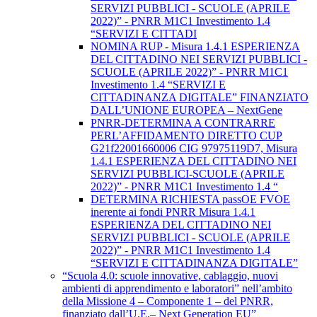
SERVIZI PUBBLICI - SCUOLE (APRILE
2022)” - PNRR M1C1 Investimento 1.4
“SERVIZI E CITTADI
NOMINA RUP - Misura 1.4.1 ESPERIENZA
DEL CITTADINO NEI SERVIZI PUBBLICI -
SCUOLE (APRILE 2022)” - PNRR M1C1
Investimento 1.4 “SERVIZI E
CITTADINANZA DIGITALE” FINANZIATO
DALL’UNIONE EUROPEA – NextGene
PNRR-DETERMINA A CONTRARRE
PERL’AFFIDAMENTO DIRETTO CUP
G21f22001660006 CIG 97975119D7, Misura
1.4.1 ESPERIENZA DEL CITTADINO NEI
SERVIZI PUBBLICI-SCUOLE (APRILE
2022)” - PNRR M1C1 Investimento 1.4 “
DETERMINA RICHIESTA passOE FVOE
inerente ai fondi PNRR Misura 1.4.1
ESPERIENZA DEL CITTADINO NEI
SERVIZI PUBBLICI - SCUOLE (APRILE
2022)” - PNRR M1C1 Investimento 1.4
“SERVIZI E CITTADINANZA DIGITALE”
“Scuola 4.0: scuole innovative, cablaggio, nuovi
ambienti di apprendimento e laboratori” nell’ambito
della Missione 4 – Componente 1 – del PNRR,
finanziato dall’U.E.– Next Generation EU”