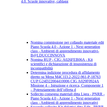
4.0. Scuole innovative, cablagg
Nomina commissione per collaudo materiale edit
Piano Scuola 4.0 - Azione 1 - Next generation
class - Ambienti di apprendimento innovativi-
B@LDUCCINNOVA
Nomina RUP - CIG: A026FEB06A - Kit
scientifici e dichiarazione di insussistenza di
incompatibilità
Determina indizione procedura di affidamento
diretto su Mepa M4C1I3.2-2022-961-P-18763
CUP G24D22004410006 CIG A029F0924A
Missione 4 – Istruzione e ricerca, Componente 1
– Potenziamento dell’offerta d
Sollecito consegna materiali ditta Ligra - PNRR -
Piano Scuola 4.0 - Azione 1 - Next generation
class - Ambienti di apprendimento innovativi
Secondo sollecito Kit didattici ditta Edit - PNRR