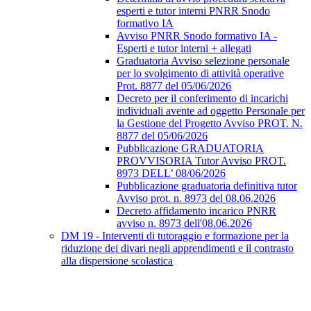
esperti e tutor interni PNRR Snodo
formativo IA
Avviso PNRR Snodo formativo IA -
Esperti e tutor interni + allegati
Graduatoria Avviso selezione personale
per lo svolgimento di attività operative
Prot. 8877 del 05/06/2026
Decreto per il conferimento di incarichi
individuali avente ad oggetto Personale per
la Gestione del Progetto Avviso PROT. N.
8877 del 05/06/2026
Pubblicazione GRADUATORIA
PROVVISORIA Tutor Avviso PROT.
8973 DELL’ 08/06/2026
Pubblicazione graduatoria definitiva tutor
Avviso prot. n. 8973 del 08.06.2026
Decreto affidamento incarico PNRR
avviso n. 8973 dell'08.06.2026
DM 19 - Interventi di tutoraggio e formazione per la
riduzione dei divari negli apprendimenti e il contrasto
alla dispersione scolastica