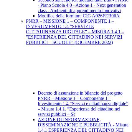
- Piano Scuola 4.0 - Azione 1 - Next generation
class - Ambienti di apprendimento innovativi
Modifica della fornitura CIG A026FEB06A
PNRR – MISSIONE 1 – COMPONENTE 1 –
INVESTIMENTO 1.4 “SERVIZI E
CITTADINANZA DIGITALE” – MISURA 1.4.1 –
”ESPERIENZA DEL CITTADINO NEI SERVIZI
PUBBLICI – SCUOLE” (DICEMBRE 2022)
Decreto di assunzione in bilancio del progetto
PNRR – Missione 1 – Componente 1 –
Investimento 1.4 “Servizi e cittadinanza digitale”
– Misura 1.4.1. “Esperienza del cittadino nei
servizi pubblici – Sc
AZIONE DI INFORMAZIONE,
DISSEMINAZIONE E PUBBLICITÀ - Misura
1.4.1 ESPERIENZA DEL CITTADINO NEI