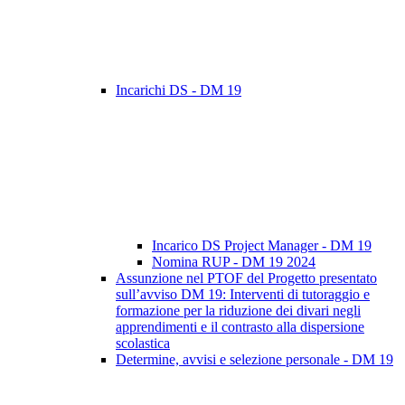
Incarichi DS - DM 19
Incarico DS Project Manager - DM 19
Nomina RUP - DM 19 2024
Assunzione nel PTOF del Progetto presentato
sull’avviso DM 19: Interventi di tutoraggio e
formazione per la riduzione dei divari negli
apprendimenti e il contrasto alla dispersione
scolastica
Determine, avvisi e selezione personale - DM 19