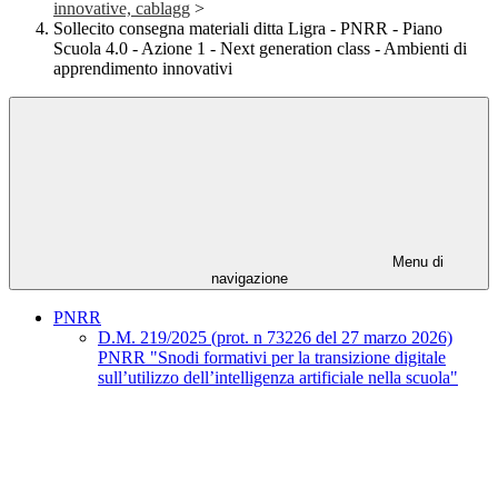
innovative, cablagg
>
Sollecito consegna materiali ditta Ligra - PNRR - Piano
Scuola 4.0 - Azione 1 - Next generation class - Ambienti di
apprendimento innovativi
Menu di
navigazione
PNRR
D.M. 219/2025 (prot. n 73226 del 27 marzo 2026)
PNRR "Snodi formativi per la transizione digitale
sull’utilizzo dell’intelligenza artificiale nella scuola"