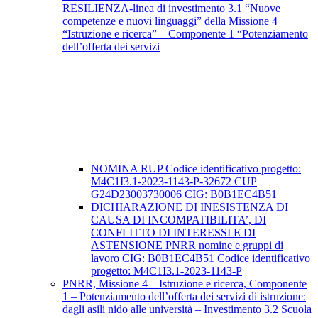
RESILIENZA-linea di investimento 3.1 “Nuove
competenze e nuovi linguaggi” della Missione 4
“Istruzione e ricerca” – Componente 1 “Potenziamento
dell’offerta dei servizi
NOMINA RUP Codice identificativo progetto:
M4C1I3.1-2023-1143-P-32672 CUP
G24D23003730006 CIG: B0B1EC4B51
DICHIARAZIONE DI INESISTENZA DI
CAUSA DI INCOMPATIBILITA’, DI
CONFLITTO DI INTERESSI E DI
ASTENSIONE PNRR nomine e gruppi di
lavoro CIG: B0B1EC4B51 Codice identificativo
progetto: M4C1I3.1-2023-1143-P
PNRR, Missione 4 – Istruzione e ricerca, Componente
1 – Potenziamento dell’offerta dei servizi di istruzione:
dagli asili nido alle università – Investimento 3.2 Scuola