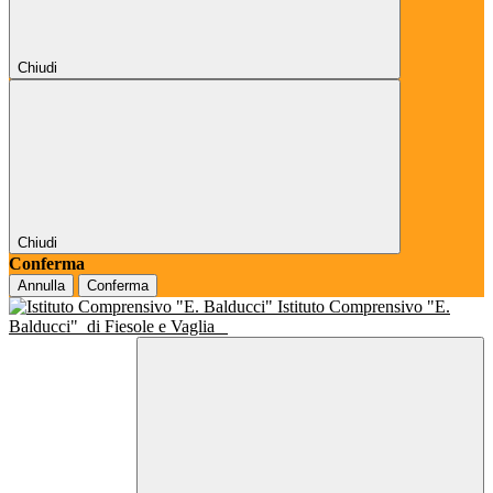
Chiudi
Chiudi
Conferma
Annulla
Conferma
Istituto Comprensivo "E.
Balducci"
di Fiesole e Vaglia