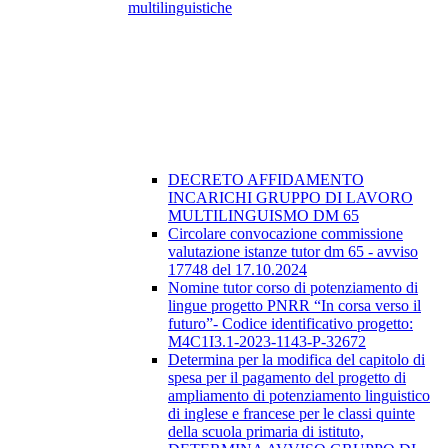
multilinguistiche
DECRETO AFFIDAMENTO
INCARICHI GRUPPO DI LAVORO
MULTILINGUISMO DM 65
Circolare convocazione commissione
valutazione istanze tutor dm 65 - avviso
17748 del 17.10.2024
Nomine tutor corso di potenziamento di
lingue progetto PNRR “In corsa verso il
futuro”- Codice identificativo progetto:
M4C1I3.1-2023-1143-P-32672
Determina per la modifica del capitolo di
spesa per il pagamento del progetto di
ampliamento di potenziamento linguistico
di inglese e francese per le classi quinte
della scuola primaria di istituto,