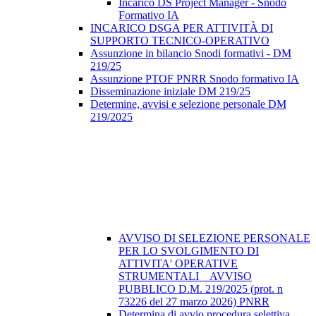
Incarico DS Project Manager - Snodo
Formativo IA
INCARICO DSGA PER ATTIVITÀ DI
SUPPORTO TECNICO-OPERATIVO
Assunzione in bilancio Snodi formativi - DM
219/25
Assunzione PTOF PNRR Snodo formativo IA
Disseminazione iniziale DM 219/25
Determine, avvisi e selezione personale DM
219/2025
AVVISO DI SELEZIONE PERSONALE
PER LO SVOLGIMENTO DI
ATTIVITA' OPERATIVE
STRUMENTALI _ AVVISO
PUBBLICO D.M. 219/2025 (prot. n
73226 del 27 marzo 2026) PNRR
Determina di avvio procedura selettiva