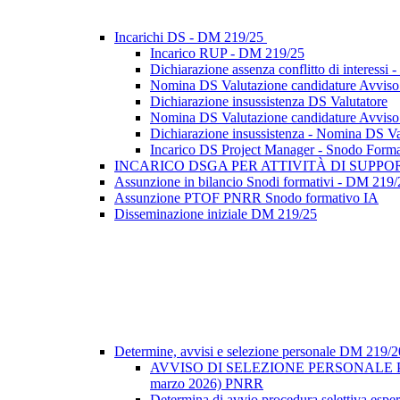
Incarichi DS - DM 219/25
Incarico RUP - DM 219/25
Dichiarazione assenza conflitto di interes
Nomina DS Valutazione candidature Avviso se
Dichiarazione insussistenza DS Valutatore
Nomina DS Valutazione candidature Avviso se
Dichiarazione insussistenza - Nomina DS Val
Incarico DS Project Manager - Snodo Form
INCARICO DSGA PER ATTIVITÀ DI SUPP
Assunzione in bilancio Snodi formativi - DM 219/
Assunzione PTOF PNRR Snodo formativo IA
Disseminazione iniziale DM 219/25
Determine, avvisi e selezione personale DM 219/
AVVISO DI SELEZIONE PERSONALE PE
marzo 2026) PNRR
Determina di avvio procedura selettiva espe