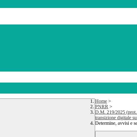
Home
>
PNRR
>
D.M. 219/2025 (prot.
transizione digitale su
Determine, avvisi e 