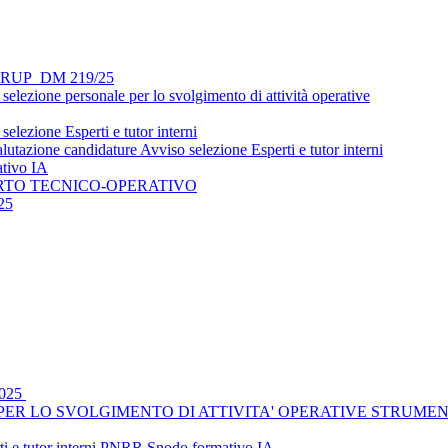
si - RUP_DM 219/25
lezione personale per lo svolgimento di attività operative
lezione Esperti e tutor interni
utazione candidature Avviso selezione Esperti e tutor interni
ativo IA
ORTO TECNICO-OPERATIVO
25
2025
R LO SVOLGIMENTO DI ATTIVITA' OPERATIVE STRUMENTALI _
rti e tutor interni PNRR Snodo formativo IA