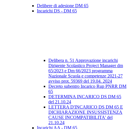
Delibere di adesione DM 65
Incarichi DS - DM 65
Delibera n. 51 Approvazione incarichi
Dirigente Scolastico Project Manager dm
65/2023 e Dm 66/2023 programma
Nazionale Scuola e competenze 2021-27
avviso prot. 59369 del 19.04. 2024
Decreto subentro Incarico Rup PNRR DM
65
DETERMINA INCARICO DS DM 65
del 21.10.24
LETTERA D'INCARICO DS DM 65 E
DICHIARAZIONE INSUSSISTENZA
CAUSE INCOMPATIBILITA' del
21.10.24
Incarichi AA - DM 65