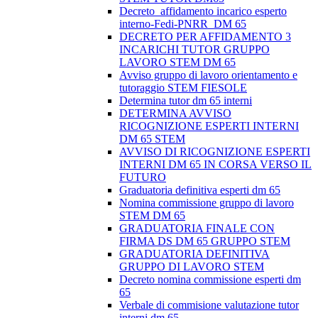
Decreto_affidamento incarico esperto
interno-Fedi-PNRR_DM 65
DECRETO PER AFFIDAMENTO 3
INCARICHI TUTOR GRUPPO
LAVORO STEM DM 65
Avviso gruppo di lavoro orientamento e
tutoraggio STEM FIESOLE
Determina tutor dm 65 interni
DETERMINA AVVISO
RICOGNIZIONE ESPERTI INTERNI
DM 65 STEM
AVVISO DI RICOGNIZIONE ESPERTI
INTERNI DM 65 IN CORSA VERSO IL
FUTURO
Graduatoria definitiva esperti dm 65
Nomina commissione gruppo di lavoro
STEM DM 65
GRADUATORIA FINALE CON
FIRMA DS DM 65 GRUPPO STEM
GRADUATORIA DEFINITIVA
GRUPPO DI LAVORO STEM
Decreto nomina commissione esperti dm
65
Verbale di commisione valutazione tutor
interni dm 65