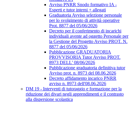
Avviso PNRR Snodo formativo IA -
Esperti e tutor interni + allegati
Graduatoria Avviso selezione personale
per lo svolgimento di attività operative
Prot. 8877 del 05/06/2026
Decreto per il conferimento di incarichi
individuali avente ad oggetto Personale per
la Gestione del Progetto Avviso PROT. N.
8877 del 05/06/2026
Pubblicazione GRADUATORIA
PROVVISORIA Tutor Avviso PROT.
8973 DELL’ 08/06/2026
Pubblicazione graduatoria definitiva tutor
Avviso prot. n. 8973 del 08.06.2026
Decreto affidamento incarico PNRR
avviso n. 8973 dell'08.06.2026
DM 19 - Interventi di tutoraggio e formazione per la
riduzione dei divari negli apprendimenti e il contrasto
alla dispersione scolastica