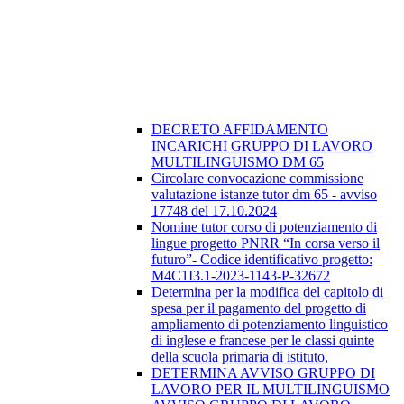
DECRETO AFFIDAMENTO
INCARICHI GRUPPO DI LAVORO
MULTILINGUISMO DM 65
Circolare convocazione commissione
valutazione istanze tutor dm 65 - avviso
17748 del 17.10.2024
Nomine tutor corso di potenziamento di
lingue progetto PNRR “In corsa verso il
futuro”- Codice identificativo progetto:
M4C1I3.1-2023-1143-P-32672
Determina per la modifica del capitolo di
spesa per il pagamento del progetto di
ampliamento di potenziamento linguistico
di inglese e francese per le classi quinte
della scuola primaria di istituto,
DETERMINA AVVISO GRUPPO DI
LAVORO PER IL MULTILINGUISMO