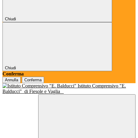
Chiudi
Chiudi
Conferma
Annulla
Conferma
Istituto Comprensivo "E.
Balducci"
di Fiesole e Vaglia