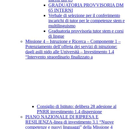
GRADUATORIA PROVVISORIA DM
65 INTERNI
Verbale di selezione per il conferimento
incarichi di tutor per le competenze stem e
multilinguismo
Graduatoria provvisoria tutor stem e corsi
di lingue
Missione 4 – Istruzione e Ricerca – Componente 1 –
Potenziamento dell’offerta dei servizi di istruzione:
dagli asili nido alle Università – Investimento 1.4
“Intervento straordinario finalizzato a
Consiglio di Istituto: delibera 28 adesione al
PNRR investimento 1.4 dispersione
PIANO NAZIONALE DI RIPRESA E
RESILIENZA-linea di investimento 3.1 “Nuove
competenze e nuovi linguaggi” della Missione 4