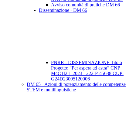
Avviso comunità di pratiche DM 66
Disseminazione - DM 66
PNRR - DISSEMINAZIONE Titolo
Progetto: “Per aspera ad astra” CNP
M4C1I2.1-2023-1222-P-45638 CUP:
G24D23005120006
DM 65 - Azioni di potenziamento delle competenze
STEM e multilinguistiche