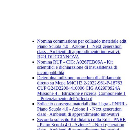
Nomina commissione per collaudo materiale edit
Piano Scuola 4.0 - Azione 1 - Next generation
class - Ambienti di apprendimento innovativi-
B@LDUCCINNOVA
Nomina RUP - CIG: A026FEB06A - Kit
scientifici e dichiarazione di insussistenza di
incompatibilità
Determina indizione procedura di affidamento
diretto su Mepa M4C1I3.2-2022-961-P-18763
CUP G24D22004410006 CIG A029F0924A
Missione 4 – Istruzione e ricerca, Componente 1
– Potenziamento dell’offerta d
Sollecito consegna materiali ditta Ligra - PNRR -
Piano Scuola 4.0 - Azione 1 - Next generation
class - Ambienti di apprendimento innovativi
Secondo sollecito Kit didattici ditta Edit - PNRR
- Piano Scuola 4.0 - Azione 1 - Next generation
class - Ambienti di apprendimento innovativi