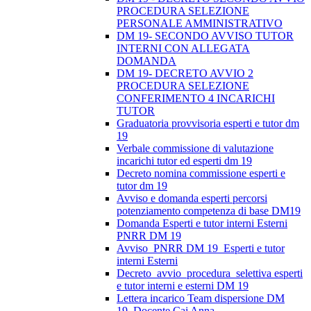
PROCEDURA SELEZIONE
PERSONALE AMMINISTRATIVO
DM 19- SECONDO AVVISO TUTOR
INTERNI CON ALLEGATA
DOMANDA
DM 19- DECRETO AVVIO 2
PROCEDURA SELEZIONE
CONFERIMENTO 4 INCARICHI
TUTOR
Graduatoria provvisoria esperti e tutor dm
19
Verbale commissione di valutazione
incarichi tutor ed esperti dm 19
Decreto nomina commissione esperti e
tutor dm 19
Avviso e domanda esperti percorsi
potenziamento competenza di base DM19
Domanda Esperti e tutor interni Esterni
PNRR DM 19
Avviso_PNRR DM 19_Esperti e tutor
interni Esterni
Decreto_avvio_procedura_selettiva esperti
e tutor interni e esterni DM 19
Lettera incarico Team dispersione DM
19_Docente Cai Anna