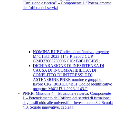
“Istruzione e ricerca” – Componente 1 “Potenziamento
dell’offerta dei servizi
NOMINA RUP Codice identificativo progetto:
M4C1I3.1-2023-1143-P-32672 CUP
G24D23003730006 CIG: B0B1EC4B51
DICHIARAZIONE DI INESISTENZA DI
CAUSA DI INCOMPATIBILITA’, DI
CONFLITTO DI INTERESSI E DI
ASTENSIONE PNRR nomine e gruppi di
lavoro CIG: B0B1EC4B51 Codice identificativo
progetto: M4C1I3.1-2023-1143-P
PNRR, Missione 4 – Istruzione e ricerca, Componente
1 – Potenziamento dell’offerta dei servizi di istruzione:
dagli asili nido alle università – Investimento 3.2 Scuola
4.0. Scuole innovative, cablagg