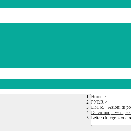
Home
>
PNRR
>
DM 65 - Azioni di po
Determine, avvisi, s
Lettera integrazion