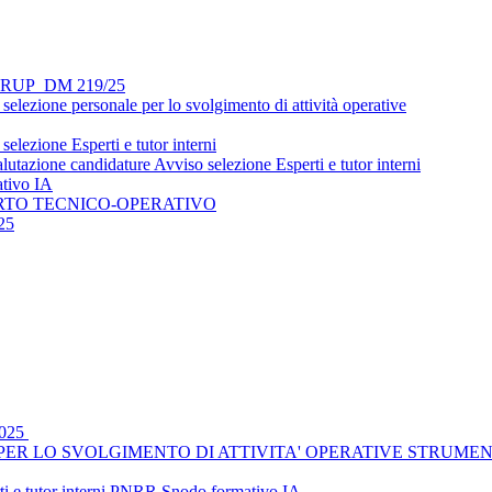
si - RUP_DM 219/25
lezione personale per lo svolgimento di attività operative
lezione Esperti e tutor interni
utazione candidature Avviso selezione Esperti e tutor interni
ativo IA
ORTO TECNICO-OPERATIVO
25
2025
R LO SVOLGIMENTO DI ATTIVITA' OPERATIVE STRUMENTALI _
rti e tutor interni PNRR Snodo formativo IA