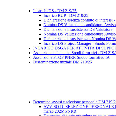
Incarichi DS - DM 219/25
Incarico RUP - DM 219/25
Dichiarazione assenza conflitto di interes
Nomina DS Valutazione candidature Avviso se
Dichiarazione insussistenza DS Valutatore
Nomina DS Valutazione candidature Avviso se
Dichiarazione insussistenza - Nomina DS Val
Incarico DS Project Manager - Snodo Form
INCARICO DSGA PER ATTIVITÀ DI SUPP
Assunzione in bilancio Snodi formativi - DM 219/
Assunzione PTOF PNRR Snodo formativo IA
Disseminazione iniziale DM 219/25
Determine, avvisi e selezione personale DM 219/
AVVISO DI SELEZIONE PERSONALE PE
marzo 2026) PNRR
Determina di avvio procedura selettiva espe