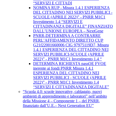
“SERVIZI E CITTADI
NOMINA RUP - Misura 1.4.1 ESPERIENZA
DEL CITTADINO NEI SERVIZI PUBBLICI -
SCUOLE (APRILE 2022)” - PNRR M1C1
Investimento 1.4 “SERVIZI E
CITTADINANZA DIGITALE” FINANZIATO
DALL’UNIONE EUROPEA – NextGene
PNRR-DETERMINA A CONTRARRE
PERL’AFFIDAMENTO DIRETTO CUP
G21f22001660006 CIG 97975119D7, Misura
1.4.1 ESPERIENZA DEL CITTADINO NEI
SERVIZI PUBBLICI-SCUOLE (APRILE
2022)” - PNRR M1C1 Investimento 1.4 “
DETERMINA RICHIESTA passOE FVOE
inerente ai fondi PNRR Misura 1.4.1
ESPERIENZA DEL CITTADINO NEI
SERVIZI PUBBLICI - SCUOLE (APRILE
2022)” - PNRR M1C1 Investimento 1.4
“SERVIZI E CITTADINANZA DIGITALE”
“Scuola 4.0: scuole innovative, cablaggio, nuovi
ambienti di apprendimento e laboratori” nell’ambito
della Missione 4 – Componente 1 – del PNRR,
finanziato dall’U.E.– Next Generation EU”