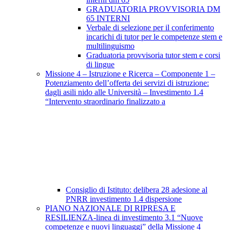
GRADUATORIA PROVVISORIA DM
65 INTERNI
Verbale di selezione per il conferimento
incarichi di tutor per le competenze stem e
multilinguismo
Graduatoria provvisoria tutor stem e corsi
di lingue
Missione 4 – Istruzione e Ricerca – Componente 1 –
Potenziamento dell’offerta dei servizi di istruzione:
dagli asili nido alle Università – Investimento 1.4
“Intervento straordinario finalizzato a
Consiglio di Istituto: delibera 28 adesione al
PNRR investimento 1.4 dispersione
PIANO NAZIONALE DI RIPRESA E
RESILIENZA-linea di investimento 3.1 “Nuove
competenze e nuovi linguaggi” della Missione 4