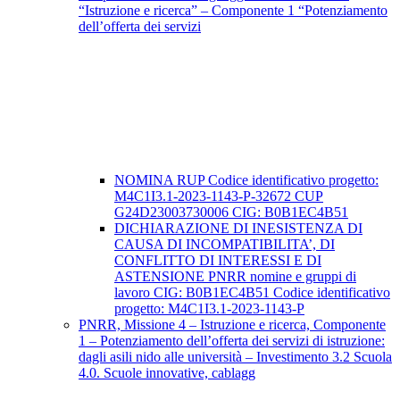
“Istruzione e ricerca” – Componente 1 “Potenziamento
dell’offerta dei servizi
NOMINA RUP Codice identificativo progetto:
M4C1I3.1-2023-1143-P-32672 CUP
G24D23003730006 CIG: B0B1EC4B51
DICHIARAZIONE DI INESISTENZA DI
CAUSA DI INCOMPATIBILITA’, DI
CONFLITTO DI INTERESSI E DI
ASTENSIONE PNRR nomine e gruppi di
lavoro CIG: B0B1EC4B51 Codice identificativo
progetto: M4C1I3.1-2023-1143-P
PNRR, Missione 4 – Istruzione e ricerca, Componente
1 – Potenziamento dell’offerta dei servizi di istruzione:
dagli asili nido alle università – Investimento 3.2 Scuola
4.0. Scuole innovative, cablagg