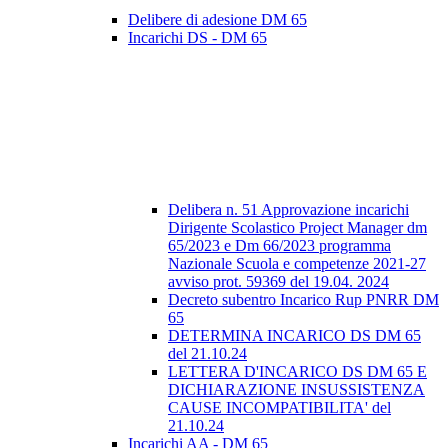
Delibere di adesione DM 65
Incarichi DS - DM 65
Delibera n. 51 Approvazione incarichi
Dirigente Scolastico Project Manager dm
65/2023 e Dm 66/2023 programma
Nazionale Scuola e competenze 2021-27
avviso prot. 59369 del 19.04. 2024
Decreto subentro Incarico Rup PNRR DM
65
DETERMINA INCARICO DS DM 65
del 21.10.24
LETTERA D'INCARICO DS DM 65 E
DICHIARAZIONE INSUSSISTENZA
CAUSE INCOMPATIBILITA' del
21.10.24
Incarichi AA - DM 65