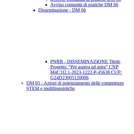
Avviso comunità di pratiche DM 66
Disseminazione - DM 66
PNRR - DISSEMINAZIONE Titolo
Progetto: “Per aspera ad astra” CNP
M4C1I2.1-2023-1222-P-45638 CUP:
G24D23005120006
DM 65 - Azioni di potenziamento delle competenze
STEM e multilinguistiche