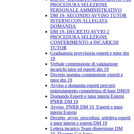
PROCEDURA SELEZIONE
PERSONALE AMMINISTRATIVO
DM 19- SECONDO AVVISO TUTOR
INTERNI CON ALLEGATA
DOMANDA
DM 19- DECRETO AVVIO 2
PROCEDURA SELEZIONE
CONFERIMENTO 4 INCARICHI
TUTOR
Graduatoria provvisoria esperti e tutor dm
19
Verbale commissione di valutazione
incarichi tutor ed esperti dm 19
Decreto nomina commissione esperti e
tutor dm 19
Avviso e domanda esperti percorsi
potenziamento competenza di base DM19
Domanda Esperti e tutor interni Esterni
PNRR DM 19
Avviso_PNRR DM 19_Esperti e tutor
interni Esterni
Decreto_avvio_procedura_selettiva esperti
e tutor interni e esterni DM 19
Lettera incarico Team dispersione DM
19_Docente Cai Anna