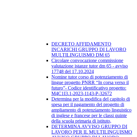
DECRETO AFFIDAMENTO
INCARICHI GRUPPO DI LAVORO
MULTILINGUISMO DM 65
Circolare convocazione commissione
valutazione istanze tutor dm 65 - avviso
17748 del 17.10.2024
Nomine tutor corso di potenziamento di
lingue progetto PNRR “In corsa verso il
futuro”- Codice identificativo progetto:
M4C1I3.1-2023-1143-P-32672
Determina per la modifica del capitolo di
spesa per il pagamento del progetto di
ampliamento di potenziamento linguistico
di inglese e francese per le classi quinte
della scuola primaria di istituto,
DETERMINA AVVISO GRUPPO DI
LAVORO PER IL MULTILINGUISMO