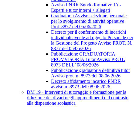
Avviso PNRR Snodo formativo IA -
Esperti e tutor interni + allegati
Graduatoria Avviso selezione personale
per lo svolgimento di attività operative
Prot. 8877 del 05/06/2026
Decreto per il conferimento di incarichi
individuali avente ad oggetto Personale per
la Gestione del Progetto Avviso PROT. N.
8877 del 05/06/2026
Pubblicazione GRADUATORIA
PROVVISORIA Tutor Avviso PROT.
8973 DELL’ 08/06/2026
Pubblicazione graduatoria definitiva tutor
Avviso prot. n. 8973 del 08.06.2026
Decreto affidamento incarico PNRR
avviso n. 8973 dell'08.06.2026
DM 19 - Interventi di tutoraggio e formazione per la
riduzione dei divari negli apprendimenti e il contrasto
alla dispersione scolastica