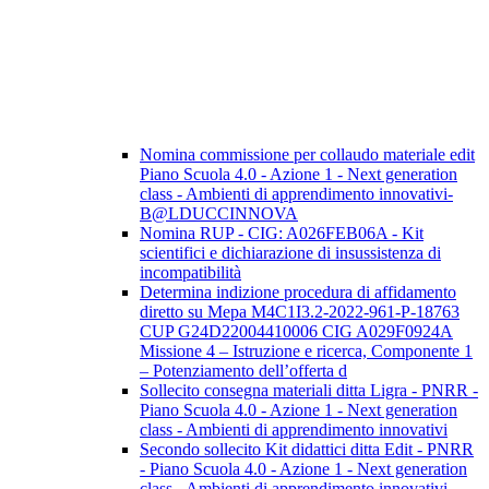
Nomina commissione per collaudo materiale edit
Piano Scuola 4.0 - Azione 1 - Next generation
class - Ambienti di apprendimento innovativi-
B@LDUCCINNOVA
Nomina RUP - CIG: A026FEB06A - Kit
scientifici e dichiarazione di insussistenza di
incompatibilità
Determina indizione procedura di affidamento
diretto su Mepa M4C1I3.2-2022-961-P-18763
CUP G24D22004410006 CIG A029F0924A
Missione 4 – Istruzione e ricerca, Componente 1
– Potenziamento dell’offerta d
Sollecito consegna materiali ditta Ligra - PNRR -
Piano Scuola 4.0 - Azione 1 - Next generation
class - Ambienti di apprendimento innovativi
Secondo sollecito Kit didattici ditta Edit - PNRR
- Piano Scuola 4.0 - Azione 1 - Next generation
class - Ambienti di apprendimento innovativi