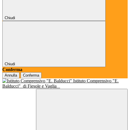
Chiudi
Chiudi
Conferma
Annulla
Conferma
Istituto Comprensivo "E.
Balducci"
di Fiesole e Vaglia