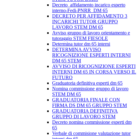
Decreto_affidamento incarico esperto
interno-Fedi-PNRR_DM 65
DECRETO PER AFFIDAMENTO 3
INCARICHI TUTOR GRUPPO
LAVORO STEM DM 65
Avviso gruppo di lavoro orientamento e
tutoraggio STEM FIESOLE
Determina tutor dm 65 interni
DETERMINA AVVISO
RICOGNIZIONE ESPERTI INTERNI
DM 65 STEM
AVVISO DI RICOGNIZIONE ESPERTI
INTERNI DM 65 IN CORSA VERSO IL
FUTURO
Graduatoria definitiva esperti dm 65
Nomina commissione gruppo di lavoro
STEM DM 65
GRADUATORIA FINALE CON
FIRMA DS DM 65 GRUPPO STEM
GRADUATORIA DEFINITIVA
GRUPPO DI LAVORO STEM
Decreto nomina commissione esperti dm
65
Verbale di commisione valutazione tutor
interni dm 65