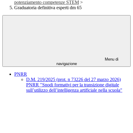
potenziamento competenze STEM
>
Graduatoria definitiva esperti dm 65
Menu di
navigazione
PNRR
D.M. 219/2025 (prot. n 73226 del 27 marzo 2026)
PNRR "Snodi formativi per la transizione digitale
sull’utilizzo dell’intelligenza artificiale nella scuola"