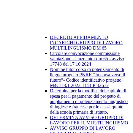
DECRETO AFFIDAMENTO
INCARICHI GRUPPO DI LAVORO
MULTILINGUISMO DM 65
Circolare convocazione commissione
valutazione istanze tutor dm 65 - avviso
17748 del 17.10.2024
Nomine tutor corso di potenziamento di
lingue progetto PNRR “In corsa verso il
futuro”- Codice identificativo progetto:
M4C1I3.1-2023-1143-P-32672
Determina per la modifica del capitolo di
spesa per il pagamento del progetto di
ampliamento di potenziamento linguistico
di inglese e francese per le classi quinte
della scuola primaria di istituto,
DETERMINA AVVISO GRUPPO DI
LAVORO PER IL MULTILINGUISMO
AVVISO GRUPPO DI LAVORO