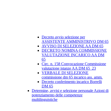
Decreto avvio selezione per
ASSISTENTE AMMINISTRIVO DM 65
AVVISO DI SELEZIONE AA DM 65
DECRETO NOMINA COMMISSIONE
VALUTAZIONE INCARICO AA DM
65
Circ. n. 158 Convocazione Commissione
valutazione istanze AA DM 65_23
VERBALE DI SELEZIONE
commissione dm 65 incarico ass. amm.
Decreto conferimento incarico Borrelli
DM 65
Determine, avvisi e selezione personale Azioni di
potenziamento delle competenze
multilinguistiche