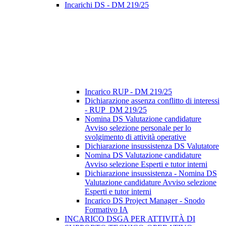
Incarichi DS - DM 219/25
Incarico RUP - DM 219/25
Dichiarazione assenza conflitto di interessi
- RUP_DM 219/25
Nomina DS Valutazione candidature
Avviso selezione personale per lo
svolgimento di attività operative
Dichiarazione insussistenza DS Valutatore
Nomina DS Valutazione candidature
Avviso selezione Esperti e tutor interni
Dichiarazione insussistenza - Nomina DS
Valutazione candidature Avviso selezione
Esperti e tutor interni
Incarico DS Project Manager - Snodo
Formativo IA
INCARICO DSGA PER ATTIVITÀ DI