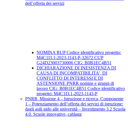
dell’offerta dei servizi
NOMINA RUP Codice identificativo progetto:
M4C1I3.1-2023-1143-P-32672 CUP
G24D23003730006 CIG: B0B1EC4B51
DICHIARAZIONE DI INESISTENZA DI
CAUSA DI INCOMPATIBILITA’, DI
CONFLITTO DI INTERESSI E DI
ASTENSIONE PNRR nomine e gruppi di
lavoro CIG: B0B1EC4B51 Codice identificativo
progetto: M4C1I3.1-2023-1143-P
PNRR, Missione 4 – Istruzione e ricerca, Componente
1 – Potenziamento dell’offerta dei servizi di istruzione:
dagli asili nido alle università – Investimento 3.2 Scuola
4.0. Scuole innovative, cablagg