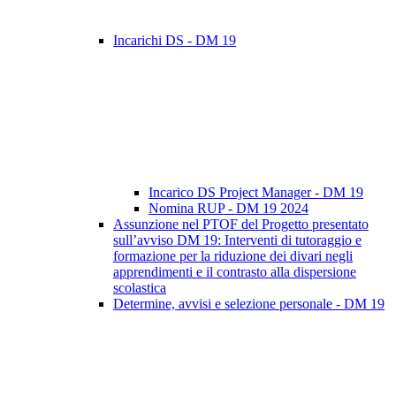
Incarichi DS - DM 19
Incarico DS Project Manager - DM 19
Nomina RUP - DM 19 2024
Assunzione nel PTOF del Progetto presentato
sull’avviso DM 19: Interventi di tutoraggio e
formazione per la riduzione dei divari negli
apprendimenti e il contrasto alla dispersione
scolastica
Determine, avvisi e selezione personale - DM 19