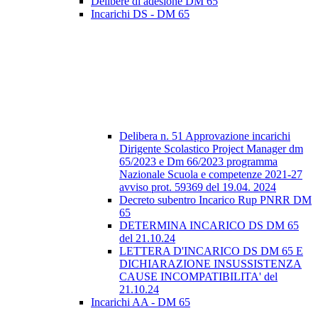
Delibere di adesione DM 65
Incarichi DS - DM 65
Delibera n. 51 Approvazione incarichi
Dirigente Scolastico Project Manager dm
65/2023 e Dm 66/2023 programma
Nazionale Scuola e competenze 2021-27
avviso prot. 59369 del 19.04. 2024
Decreto subentro Incarico Rup PNRR DM
65
DETERMINA INCARICO DS DM 65
del 21.10.24
LETTERA D'INCARICO DS DM 65 E
DICHIARAZIONE INSUSSISTENZA
CAUSE INCOMPATIBILITA' del
21.10.24
Incarichi AA - DM 65