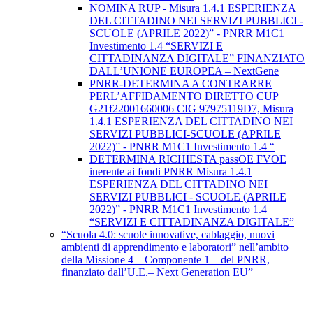
NOMINA RUP - Misura 1.4.1 ESPERIENZA
DEL CITTADINO NEI SERVIZI PUBBLICI -
SCUOLE (APRILE 2022)” - PNRR M1C1
Investimento 1.4 “SERVIZI E
CITTADINANZA DIGITALE” FINANZIATO
DALL’UNIONE EUROPEA – NextGene
PNRR-DETERMINA A CONTRARRE
PERL’AFFIDAMENTO DIRETTO CUP
G21f22001660006 CIG 97975119D7, Misura
1.4.1 ESPERIENZA DEL CITTADINO NEI
SERVIZI PUBBLICI-SCUOLE (APRILE
2022)” - PNRR M1C1 Investimento 1.4 “
DETERMINA RICHIESTA passOE FVOE
inerente ai fondi PNRR Misura 1.4.1
ESPERIENZA DEL CITTADINO NEI
SERVIZI PUBBLICI - SCUOLE (APRILE
2022)” - PNRR M1C1 Investimento 1.4
“SERVIZI E CITTADINANZA DIGITALE”
“Scuola 4.0: scuole innovative, cablaggio, nuovi
ambienti di apprendimento e laboratori” nell’ambito
della Missione 4 – Componente 1 – del PNRR,
finanziato dall’U.E.– Next Generation EU”