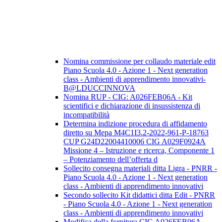
Nomina commissione per collaudo materiale edit
Piano Scuola 4.0 - Azione 1 - Next generation
class - Ambienti di apprendimento innovativi-
B@LDUCCINNOVA
Nomina RUP - CIG: A026FEB06A - Kit
scientifici e dichiarazione di insussistenza di
incompatibilità
Determina indizione procedura di affidamento
diretto su Mepa M4C1I3.2-2022-961-P-18763
CUP G24D22004410006 CIG A029F0924A
Missione 4 – Istruzione e ricerca, Componente 1
– Potenziamento dell’offerta d
Sollecito consegna materiali ditta Ligra - PNRR -
Piano Scuola 4.0 - Azione 1 - Next generation
class - Ambienti di apprendimento innovativi
Secondo sollecito Kit didattici ditta Edit - PNRR
- Piano Scuola 4.0 - Azione 1 - Next generation
class - Ambienti di apprendimento innovativi
Modifica della fornitura CIG A026FEB06A