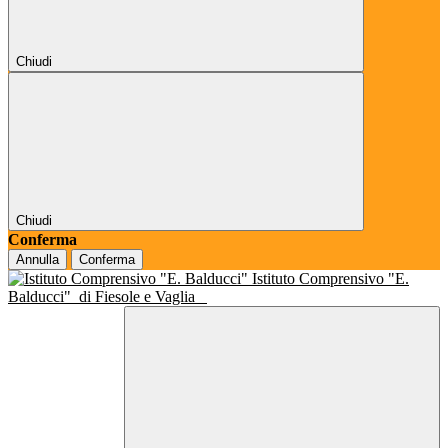
Chiudi
Chiudi
Conferma
Annulla
Conferma
Istituto Comprensivo "E.
Balducci"
di Fiesole e Vaglia