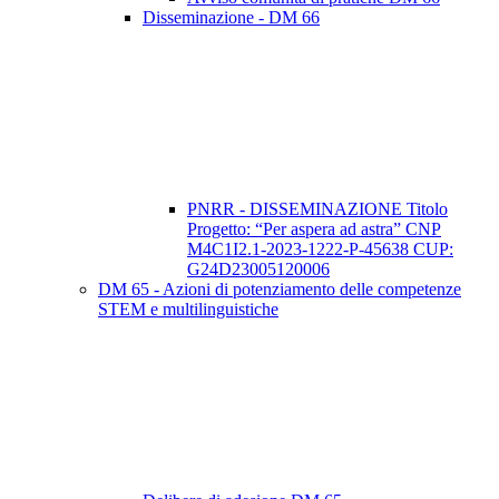
Disseminazione - DM 66
PNRR - DISSEMINAZIONE Titolo
Progetto: “Per aspera ad astra” CNP
M4C1I2.1-2023-1222-P-45638 CUP:
G24D23005120006
DM 65 - Azioni di potenziamento delle competenze
STEM e multilinguistiche