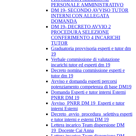
PERSONALE AMMINISTRATIVO
DM 19- SECONDO AVVISO TUTOR
INTERNI CON ALLEGATA
DOMANDA
DM 19- DECRETO AVVIO 2
PROCEDURA SELEZIONE
CONFERIMENTO 4 INCARICHI
TUTOR
Graduatoria provvisoria esperti e tutor dm
19
Verbale commissione di valutazione
incarichi tutor ed esperti dm 19
Decreto nomina commissione esperti e
tutor dm 19
Avviso e domanda esperti percorsi
potenziamento competenza di base DM19
Domanda Esperti e tutor interni Esterni
PNRR DM 19
Avviso_PNRR DM 19_Esperti e tutor
interni Esterni
Decreto_avvio_procedura_selettiva esperti
e tutor interni e esterni DM 19
Lettera incarico Team dispersione DM
19_Docente Cai Anna
Lettera incarico Team dispersione DM