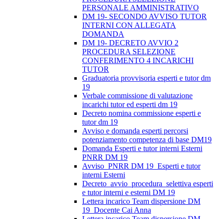
PERSONALE AMMINISTRATIVO
DM 19- SECONDO AVVISO TUTOR
INTERNI CON ALLEGATA
DOMANDA
DM 19- DECRETO AVVIO 2
PROCEDURA SELEZIONE
CONFERIMENTO 4 INCARICHI
TUTOR
Graduatoria provvisoria esperti e tutor dm
19
Verbale commissione di valutazione
incarichi tutor ed esperti dm 19
Decreto nomina commissione esperti e
tutor dm 19
Avviso e domanda esperti percorsi
potenziamento competenza di base DM19
Domanda Esperti e tutor interni Esterni
PNRR DM 19
Avviso_PNRR DM 19_Esperti e tutor
interni Esterni
Decreto_avvio_procedura_selettiva esperti
e tutor interni e esterni DM 19
Lettera incarico Team dispersione DM
19_Docente Cai Anna
Lettera incarico Team dispersione DM