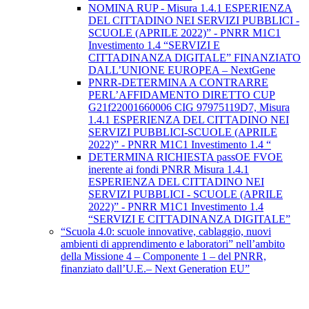
NOMINA RUP - Misura 1.4.1 ESPERIENZA
DEL CITTADINO NEI SERVIZI PUBBLICI -
SCUOLE (APRILE 2022)” - PNRR M1C1
Investimento 1.4 “SERVIZI E
CITTADINANZA DIGITALE” FINANZIATO
DALL’UNIONE EUROPEA – NextGene
PNRR-DETERMINA A CONTRARRE
PERL’AFFIDAMENTO DIRETTO CUP
G21f22001660006 CIG 97975119D7, Misura
1.4.1 ESPERIENZA DEL CITTADINO NEI
SERVIZI PUBBLICI-SCUOLE (APRILE
2022)” - PNRR M1C1 Investimento 1.4 “
DETERMINA RICHIESTA passOE FVOE
inerente ai fondi PNRR Misura 1.4.1
ESPERIENZA DEL CITTADINO NEI
SERVIZI PUBBLICI - SCUOLE (APRILE
2022)” - PNRR M1C1 Investimento 1.4
“SERVIZI E CITTADINANZA DIGITALE”
“Scuola 4.0: scuole innovative, cablaggio, nuovi
ambienti di apprendimento e laboratori” nell’ambito
della Missione 4 – Componente 1 – del PNRR,
finanziato dall’U.E.– Next Generation EU”