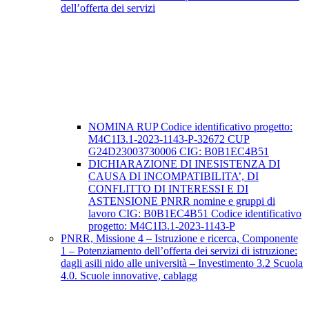
dell’offerta dei servizi
NOMINA RUP Codice identificativo progetto:
M4C1I3.1-2023-1143-P-32672 CUP
G24D23003730006 CIG: B0B1EC4B51
DICHIARAZIONE DI INESISTENZA DI
CAUSA DI INCOMPATIBILITA’, DI
CONFLITTO DI INTERESSI E DI
ASTENSIONE PNRR nomine e gruppi di
lavoro CIG: B0B1EC4B51 Codice identificativo
progetto: M4C1I3.1-2023-1143-P
PNRR, Missione 4 – Istruzione e ricerca, Componente
1 – Potenziamento dell’offerta dei servizi di istruzione:
dagli asili nido alle università – Investimento 3.2 Scuola
4.0. Scuole innovative, cablagg