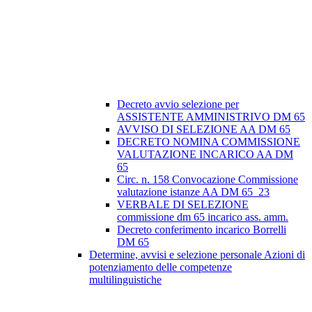
Decreto avvio selezione per
ASSISTENTE AMMINISTRIVO DM 65
AVVISO DI SELEZIONE AA DM 65
DECRETO NOMINA COMMISSIONE
VALUTAZIONE INCARICO AA DM
65
Circ. n. 158 Convocazione Commissione
valutazione istanze AA DM 65_23
VERBALE DI SELEZIONE
commissione dm 65 incarico ass. amm.
Decreto conferimento incarico Borrelli
DM 65
Determine, avvisi e selezione personale Azioni di
potenziamento delle competenze
multilinguistiche