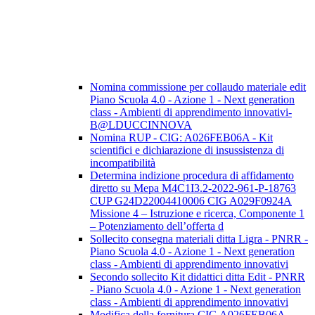
Nomina commissione per collaudo materiale edit
Piano Scuola 4.0 - Azione 1 - Next generation
class - Ambienti di apprendimento innovativi-
B@LDUCCINNOVA
Nomina RUP - CIG: A026FEB06A - Kit
scientifici e dichiarazione di insussistenza di
incompatibilità
Determina indizione procedura di affidamento
diretto su Mepa M4C1I3.2-2022-961-P-18763
CUP G24D22004410006 CIG A029F0924A
Missione 4 – Istruzione e ricerca, Componente 1
– Potenziamento dell’offerta d
Sollecito consegna materiali ditta Ligra - PNRR -
Piano Scuola 4.0 - Azione 1 - Next generation
class - Ambienti di apprendimento innovativi
Secondo sollecito Kit didattici ditta Edit - PNRR
- Piano Scuola 4.0 - Azione 1 - Next generation
class - Ambienti di apprendimento innovativi
Modifica della fornitura CIG A026FEB06A