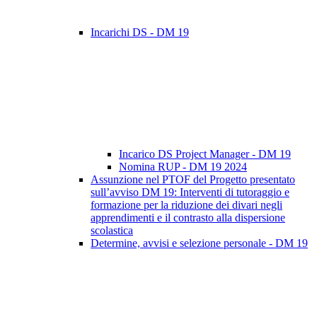
Incarichi DS - DM 19
Incarico DS Project Manager - DM 19
Nomina RUP - DM 19 2024
Assunzione nel PTOF del Progetto presentato
sull’avviso DM 19: Interventi di tutoraggio e
formazione per la riduzione dei divari negli
apprendimenti e il contrasto alla dispersione
scolastica
Determine, avvisi e selezione personale - DM 19