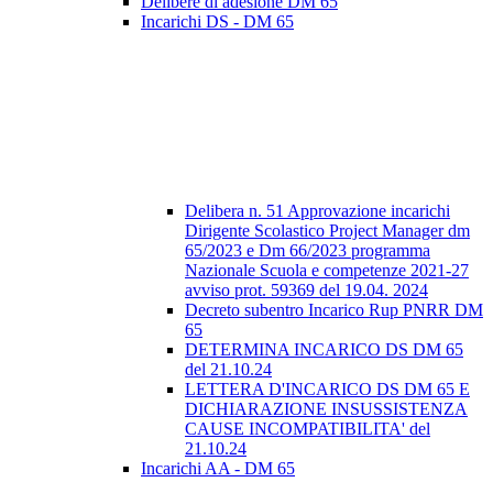
Delibere di adesione DM 65
Incarichi DS - DM 65
Delibera n. 51 Approvazione incarichi
Dirigente Scolastico Project Manager dm
65/2023 e Dm 66/2023 programma
Nazionale Scuola e competenze 2021-27
avviso prot. 59369 del 19.04. 2024
Decreto subentro Incarico Rup PNRR DM
65
DETERMINA INCARICO DS DM 65
del 21.10.24
LETTERA D'INCARICO DS DM 65 E
DICHIARAZIONE INSUSSISTENZA
CAUSE INCOMPATIBILITA' del
21.10.24
Incarichi AA - DM 65