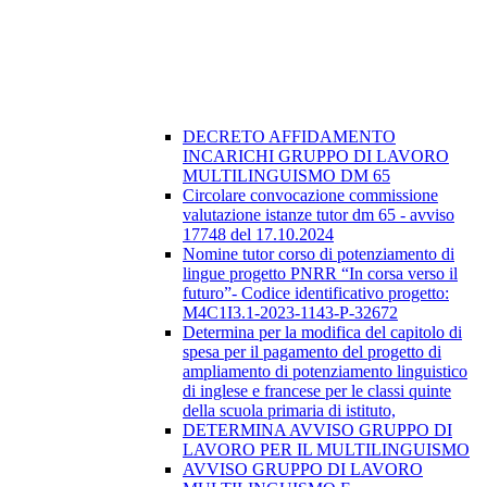
DECRETO AFFIDAMENTO
INCARICHI GRUPPO DI LAVORO
MULTILINGUISMO DM 65
Circolare convocazione commissione
valutazione istanze tutor dm 65 - avviso
17748 del 17.10.2024
Nomine tutor corso di potenziamento di
lingue progetto PNRR “In corsa verso il
futuro”- Codice identificativo progetto:
M4C1I3.1-2023-1143-P-32672
Determina per la modifica del capitolo di
spesa per il pagamento del progetto di
ampliamento di potenziamento linguistico
di inglese e francese per le classi quinte
della scuola primaria di istituto,
DETERMINA AVVISO GRUPPO DI
LAVORO PER IL MULTILINGUISMO
AVVISO GRUPPO DI LAVORO