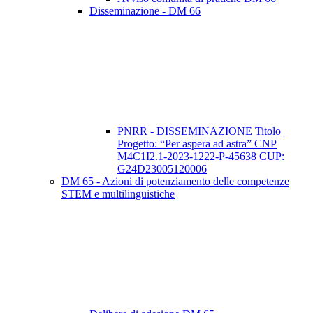
Disseminazione - DM 66
PNRR - DISSEMINAZIONE Titolo
Progetto: “Per aspera ad astra” CNP
M4C1I2.1-2023-1222-P-45638 CUP:
G24D23005120006
DM 65 - Azioni di potenziamento delle competenze
STEM e multilinguistiche