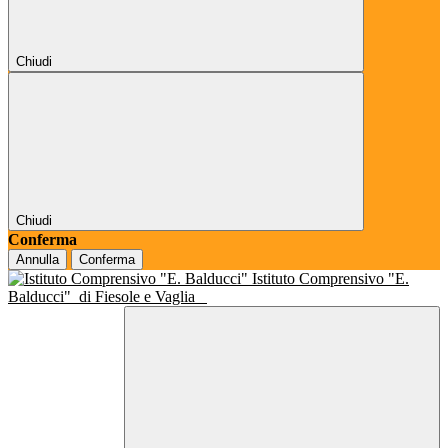
Chiudi
Chiudi
Conferma
Annulla
Conferma
Istituto Comprensivo "E.
Balducci"
di Fiesole e Vaglia