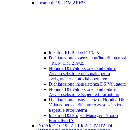
Incarichi DS - DM 219/25
Incarico RUP - DM 219/25
Dichiarazione assenza conflitto di interessi
- RUP_DM 219/25
Nomina DS Valutazione candidature
Avviso selezione personale per lo
svolgimento di attività operative
Dichiarazione insussistenza DS Valutatore
Nomina DS Valutazione candidature
Avviso selezione Esperti e tutor interni
Dichiarazione insussistenza - Nomina DS
Valutazione candidature Avviso selezione
Esperti e tutor interni
Incarico DS Project Manager - Snodo
Formativo IA
INCARICO DSGA PER ATTIVITÀ DI