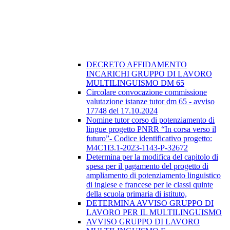
DECRETO AFFIDAMENTO
INCARICHI GRUPPO DI LAVORO
MULTILINGUISMO DM 65
Circolare convocazione commissione
valutazione istanze tutor dm 65 - avviso
17748 del 17.10.2024
Nomine tutor corso di potenziamento di
lingue progetto PNRR “In corsa verso il
futuro”- Codice identificativo progetto:
M4C1I3.1-2023-1143-P-32672
Determina per la modifica del capitolo di
spesa per il pagamento del progetto di
ampliamento di potenziamento linguistico
di inglese e francese per le classi quinte
della scuola primaria di istituto,
DETERMINA AVVISO GRUPPO DI
LAVORO PER IL MULTILINGUISMO
AVVISO GRUPPO DI LAVORO