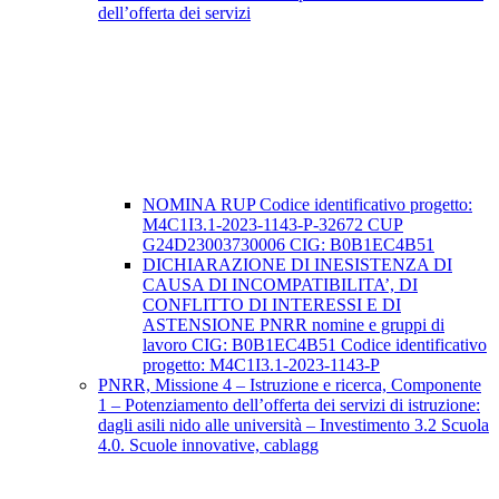
dell’offerta dei servizi
NOMINA RUP Codice identificativo progetto:
M4C1I3.1-2023-1143-P-32672 CUP
G24D23003730006 CIG: B0B1EC4B51
DICHIARAZIONE DI INESISTENZA DI
CAUSA DI INCOMPATIBILITA’, DI
CONFLITTO DI INTERESSI E DI
ASTENSIONE PNRR nomine e gruppi di
lavoro CIG: B0B1EC4B51 Codice identificativo
progetto: M4C1I3.1-2023-1143-P
PNRR, Missione 4 – Istruzione e ricerca, Componente
1 – Potenziamento dell’offerta dei servizi di istruzione:
dagli asili nido alle università – Investimento 3.2 Scuola
4.0. Scuole innovative, cablagg