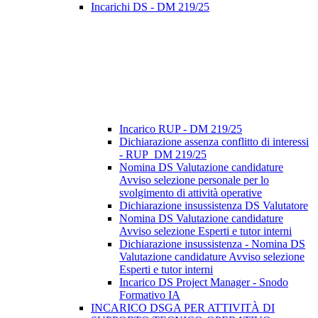
Incarichi DS - DM 219/25
Incarico RUP - DM 219/25
Dichiarazione assenza conflitto di interessi
- RUP_DM 219/25
Nomina DS Valutazione candidature
Avviso selezione personale per lo
svolgimento di attività operative
Dichiarazione insussistenza DS Valutatore
Nomina DS Valutazione candidature
Avviso selezione Esperti e tutor interni
Dichiarazione insussistenza - Nomina DS
Valutazione candidature Avviso selezione
Esperti e tutor interni
Incarico DS Project Manager - Snodo
Formativo IA
INCARICO DSGA PER ATTIVITÀ DI