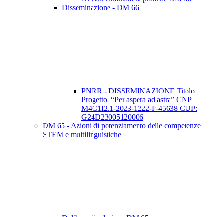
Disseminazione - DM 66
PNRR - DISSEMINAZIONE Titolo
Progetto: “Per aspera ad astra” CNP
M4C1I2.1-2023-1222-P-45638 CUP:
G24D23005120006
DM 65 - Azioni di potenziamento delle competenze
STEM e multilinguistiche