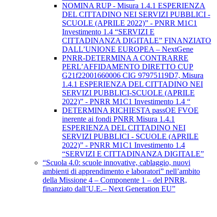
NOMINA RUP - Misura 1.4.1 ESPERIENZA
DEL CITTADINO NEI SERVIZI PUBBLICI -
SCUOLE (APRILE 2022)” - PNRR M1C1
Investimento 1.4 “SERVIZI E
CITTADINANZA DIGITALE” FINANZIATO
DALL’UNIONE EUROPEA – NextGene
PNRR-DETERMINA A CONTRARRE
PERL’AFFIDAMENTO DIRETTO CUP
G21f22001660006 CIG 97975119D7, Misura
1.4.1 ESPERIENZA DEL CITTADINO NEI
SERVIZI PUBBLICI-SCUOLE (APRILE
2022)” - PNRR M1C1 Investimento 1.4 “
DETERMINA RICHIESTA passOE FVOE
inerente ai fondi PNRR Misura 1.4.1
ESPERIENZA DEL CITTADINO NEI
SERVIZI PUBBLICI - SCUOLE (APRILE
2022)” - PNRR M1C1 Investimento 1.4
“SERVIZI E CITTADINANZA DIGITALE”
“Scuola 4.0: scuole innovative, cablaggio, nuovi
ambienti di apprendimento e laboratori” nell’ambito
della Missione 4 – Componente 1 – del PNRR,
finanziato dall’U.E.– Next Generation EU”