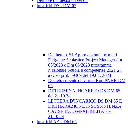
Delibere di adesione DM 65
Incarichi DS - DM 65
Delibera n. 51 Approvazione incarichi
Dirigente Scolastico Project Manager dm
65/2023 e Dm 66/2023 programma
Nazionale Scuola e competenze 2021-27
avviso prot. 59369 del 19.04. 2024
Decreto subentro Incarico Rup PNRR DM
65
DETERMINA INCARICO DS DM 65
del 21.10.24
LETTERA D'INCARICO DS DM 65 E
DICHIARAZIONE INSUSSISTENZA
CAUSE INCOMPATIBILITA' del
21.10.24
Incarichi AA - DM 65