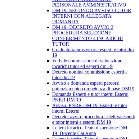
PERSONALE AMMINISTRATIVO
DM 19- SECONDO AVVISO TUTOR
INTERNI CON ALLEGATA
DOMANDA
DM 19- DECRETO AVVIO 2
PROCEDURA SELEZIONE
CONFERIMENTO 4 INCARICHI
TUTOR
Graduatoria provvisoria esperti e tutor dm
19
Verbale commissione di valutazione
incarichi tutor ed esperti dm 19
Decreto nomina commissione esperti e
tutor dm 19
Avviso e domanda esperti percorsi
potenziamento competenza di base DM19
Domanda Esperti e tutor interni Esterni
PNRR DM 19
Avviso_PNRR DM 19_Esperti e tutor
interni Esterni
Decreto_avvio_procedura_selettiva esperti
e tutor interni e esterni DM 19
Lettera incarico Team dispersione DM
19_Docente Cai Anna
Lettera incarico Team dispersione DM