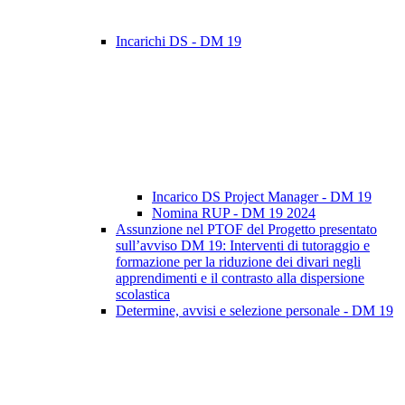
Incarichi DS - DM 19
Incarico DS Project Manager - DM 19
Nomina RUP - DM 19 2024
Assunzione nel PTOF del Progetto presentato
sull’avviso DM 19: Interventi di tutoraggio e
formazione per la riduzione dei divari negli
apprendimenti e il contrasto alla dispersione
scolastica
Determine, avvisi e selezione personale - DM 19