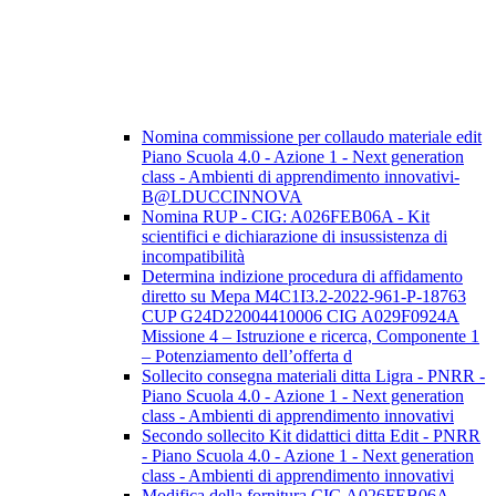
Nomina commissione per collaudo materiale edit
Piano Scuola 4.0 - Azione 1 - Next generation
class - Ambienti di apprendimento innovativi-
B@LDUCCINNOVA
Nomina RUP - CIG: A026FEB06A - Kit
scientifici e dichiarazione di insussistenza di
incompatibilità
Determina indizione procedura di affidamento
diretto su Mepa M4C1I3.2-2022-961-P-18763
CUP G24D22004410006 CIG A029F0924A
Missione 4 – Istruzione e ricerca, Componente 1
– Potenziamento dell’offerta d
Sollecito consegna materiali ditta Ligra - PNRR -
Piano Scuola 4.0 - Azione 1 - Next generation
class - Ambienti di apprendimento innovativi
Secondo sollecito Kit didattici ditta Edit - PNRR
- Piano Scuola 4.0 - Azione 1 - Next generation
class - Ambienti di apprendimento innovativi
Modifica della fornitura CIG A026FEB06A