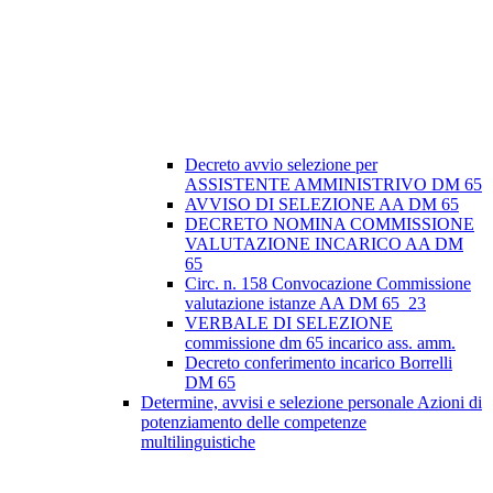
Decreto avvio selezione per
ASSISTENTE AMMINISTRIVO DM 65
AVVISO DI SELEZIONE AA DM 65
DECRETO NOMINA COMMISSIONE
VALUTAZIONE INCARICO AA DM
65
Circ. n. 158 Convocazione Commissione
valutazione istanze AA DM 65_23
VERBALE DI SELEZIONE
commissione dm 65 incarico ass. amm.
Decreto conferimento incarico Borrelli
DM 65
Determine, avvisi e selezione personale Azioni di
potenziamento delle competenze
multilinguistiche