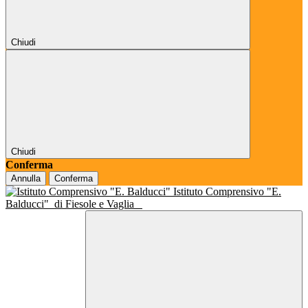
Chiudi
Chiudi
Conferma
Annulla
Conferma
Istituto Comprensivo "E.
Balducci"
di Fiesole e Vaglia