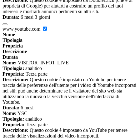
Descrizione:
Questo cookie è impostato da DoubleClick (che è di
proprietà di Google) per aiutarti a costruire un profilo dei tuoi
interessi e mostrarti annunci pertinenti su altri siti.
Durata:
6 mesi 3 giorni
www.youtube.com
Nome
Tipologia
Proprieta
Descrizione
Durata
Nome:
VISITOR_INFO1_LIVE
Tipologia:
analitico
Proprieta:
Terza parte
Descrizione:
Questo cookie è impostato da Youtube per tenere
traccia delle preferenze dell'utente per i video di Youtube incorporati
nei siti; può anche determinare se il visitatore del sito web sta
utilizzando la nuova o la vecchia versione dell'interfaccia di
Youtube.
Durata:
6 mesi
Nome:
YSC
Tipologia:
analitico
Proprieta:
Terza parte
Descrizione:
Questo cookie è impostato da YouTube per tenere
traccia delle visualizzazioni dei video incorporati.