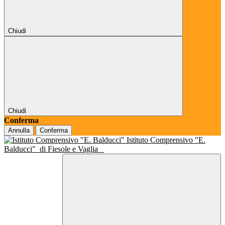
Chiudi
Chiudi
Conferma
Annulla
Conferma
Istituto Comprensivo "E.
Balducci"
di Fiesole e Vaglia