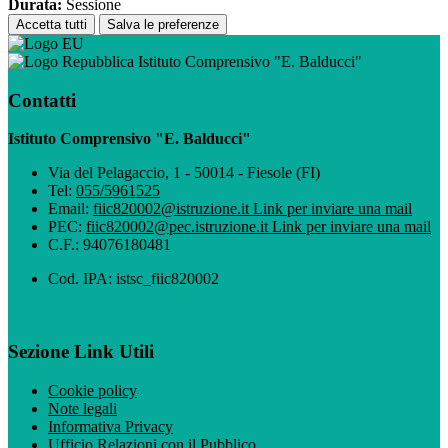
Durata:
Sessione
Accetta tutti
Salva le preferenze
Istituto Comprensivo "E. Balducci"
Contatti
Istituto Comprensivo "E. Balducci"
Via del Pelagaccio, 1 - 50014 - Fiesole (FI)
Tel:
055/5961525
Email:
fiic820002@istruzione.it
Link per inviare una mail
PEC:
fiic820002@pec.istruzione.it
Link per inviare una mail
C.F.: 94076180481
Cod. IPA: istsc_fiic820002
Sezione Link Utili
Cookie policy
Note legali
Informativa Privacy
Ufficio Relazioni con il Pubblico