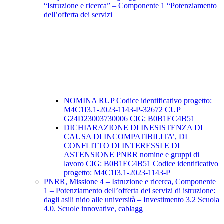
“Istruzione e ricerca” – Componente 1 “Potenziamento
dell’offerta dei servizi
NOMINA RUP Codice identificativo progetto:
M4C1I3.1-2023-1143-P-32672 CUP
G24D23003730006 CIG: B0B1EC4B51
DICHIARAZIONE DI INESISTENZA DI
CAUSA DI INCOMPATIBILITA’, DI
CONFLITTO DI INTERESSI E DI
ASTENSIONE PNRR nomine e gruppi di
lavoro CIG: B0B1EC4B51 Codice identificativo
progetto: M4C1I3.1-2023-1143-P
PNRR, Missione 4 – Istruzione e ricerca, Componente
1 – Potenziamento dell’offerta dei servizi di istruzione:
dagli asili nido alle università – Investimento 3.2 Scuola
4.0. Scuole innovative, cablagg