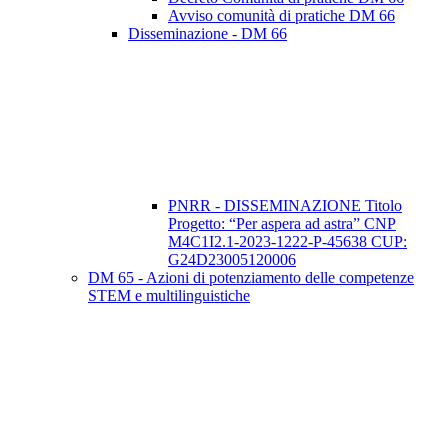
Avviso comunità di pratiche DM 66
Disseminazione - DM 66
PNRR - DISSEMINAZIONE Titolo
Progetto: “Per aspera ad astra” CNP
M4C1I2.1-2023-1222-P-45638 CUP:
G24D23005120006
DM 65 - Azioni di potenziamento delle competenze
STEM e multilinguistiche