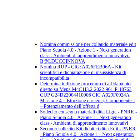
Nomina commissione per collaudo materiale edit
Piano Scuola 4.0 - Azione 1 - Next generation
class - Ambienti di apprendimento innovativi-
B@LDUCCINNOVA
Nomina RUP - CIG: A026FEB06A - Kit
scientifici e dichiarazione di insussistenza di
incompatibilità
Determina indizione procedura di affidamento
diretto su Mepa M4C1I3.2-2022-961-P-18763
CUP G24D22004410006 CIG A029F0924A
Missione 4 – Istruzione e ricerca, Componente 1
– Potenziamento dell’offerta d
Sollecito consegna materiali ditta Ligra - PNRR -
Piano Scuola 4.0 - Azione 1 - Next generation
class - Ambienti di apprendimento innovativi
Secondo sollecito Kit didattici ditta Edit - PNRR
- Piano Scuola 4.0 - Azione 1 - Next generation
class - Ambienti di apprendimento innovativi