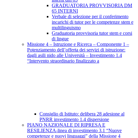
GRADUATORIA PROVVISORIA DM
65 INTERNI
Verbale di selezione per il conferimento
incarichi di tutor per le competenze stem e
multilinguismo
Graduatoria provvisoria tutor stem e corsi
di lingue
Missione 4 – Istruzione e Ricerca – Componente 1 –
Potenziamento dell’offerta dei servizi di istruzione:
dagli asili nido alle Università – Investimento 1.4
“Intervento straordinario finalizzato a
Consiglio di Istituto: delibera 28 adesione al
PNRR investimento 1.4 dispersione
PIANO NAZIONALE DI RIPRESA E
RESILIENZA-linea di investimento 3.1 “Nuove
competenze e nuovi linguaggi” della Missione 4