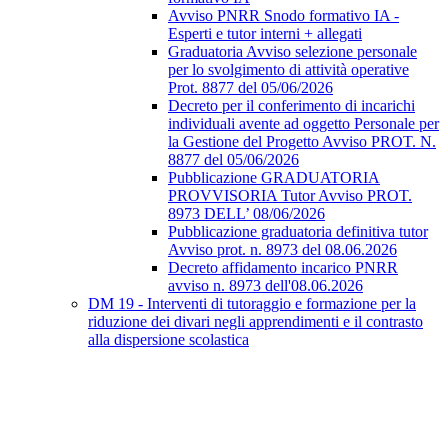
Avviso PNRR Snodo formativo IA -
Esperti e tutor interni + allegati
Graduatoria Avviso selezione personale
per lo svolgimento di attività operative
Prot. 8877 del 05/06/2026
Decreto per il conferimento di incarichi
individuali avente ad oggetto Personale per
la Gestione del Progetto Avviso PROT. N.
8877 del 05/06/2026
Pubblicazione GRADUATORIA
PROVVISORIA Tutor Avviso PROT.
8973 DELL’ 08/06/2026
Pubblicazione graduatoria definitiva tutor
Avviso prot. n. 8973 del 08.06.2026
Decreto affidamento incarico PNRR
avviso n. 8973 dell'08.06.2026
DM 19 - Interventi di tutoraggio e formazione per la
riduzione dei divari negli apprendimenti e il contrasto
alla dispersione scolastica