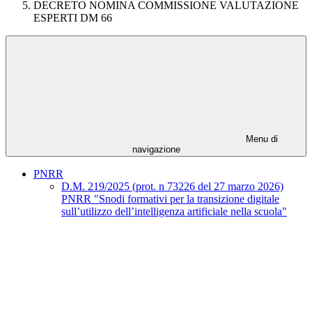
DECRETO NOMINA COMMISSIONE VALUTAZIONE
ESPERTI DM 66
Menu di
navigazione
PNRR
D.M. 219/2025 (prot. n 73226 del 27 marzo 2026)
PNRR "Snodi formativi per la transizione digitale
sull’utilizzo dell’intelligenza artificiale nella scuola"