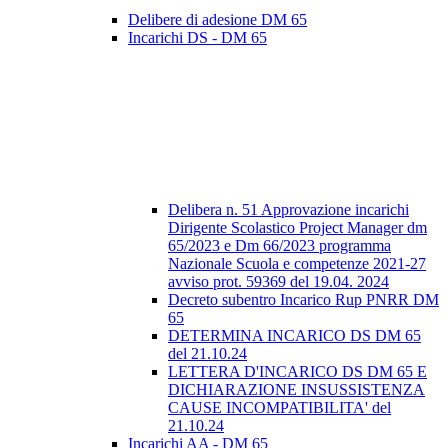
Delibere di adesione DM 65
Incarichi DS - DM 65
Delibera n. 51 Approvazione incarichi
Dirigente Scolastico Project Manager dm
65/2023 e Dm 66/2023 programma
Nazionale Scuola e competenze 2021-27
avviso prot. 59369 del 19.04. 2024
Decreto subentro Incarico Rup PNRR DM
65
DETERMINA INCARICO DS DM 65
del 21.10.24
LETTERA D'INCARICO DS DM 65 E
DICHIARAZIONE INSUSSISTENZA
CAUSE INCOMPATIBILITA' del
21.10.24
Incarichi AA - DM 65