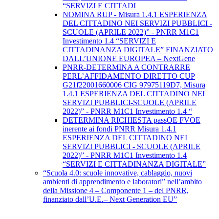
“SERVIZI E CITTADI
NOMINA RUP - Misura 1.4.1 ESPERIENZA
DEL CITTADINO NEI SERVIZI PUBBLICI -
SCUOLE (APRILE 2022)” - PNRR M1C1
Investimento 1.4 “SERVIZI E
CITTADINANZA DIGITALE” FINANZIATO
DALL’UNIONE EUROPEA – NextGene
PNRR-DETERMINA A CONTRARRE
PERL’AFFIDAMENTO DIRETTO CUP
G21f22001660006 CIG 97975119D7, Misura
1.4.1 ESPERIENZA DEL CITTADINO NEI
SERVIZI PUBBLICI-SCUOLE (APRILE
2022)” - PNRR M1C1 Investimento 1.4 “
DETERMINA RICHIESTA passOE FVOE
inerente ai fondi PNRR Misura 1.4.1
ESPERIENZA DEL CITTADINO NEI
SERVIZI PUBBLICI - SCUOLE (APRILE
2022)” - PNRR M1C1 Investimento 1.4
“SERVIZI E CITTADINANZA DIGITALE”
“Scuola 4.0: scuole innovative, cablaggio, nuovi
ambienti di apprendimento e laboratori” nell’ambito
della Missione 4 – Componente 1 – del PNRR,
finanziato dall’U.E.– Next Generation EU”