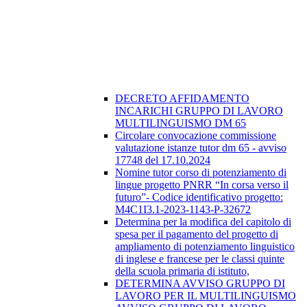
DECRETO AFFIDAMENTO
INCARICHI GRUPPO DI LAVORO
MULTILINGUISMO DM 65
Circolare convocazione commissione
valutazione istanze tutor dm 65 - avviso
17748 del 17.10.2024
Nomine tutor corso di potenziamento di
lingue progetto PNRR “In corsa verso il
futuro”- Codice identificativo progetto:
M4C1I3.1-2023-1143-P-32672
Determina per la modifica del capitolo di
spesa per il pagamento del progetto di
ampliamento di potenziamento linguistico
di inglese e francese per le classi quinte
della scuola primaria di istituto,
DETERMINA AVVISO GRUPPO DI
LAVORO PER IL MULTILINGUISMO