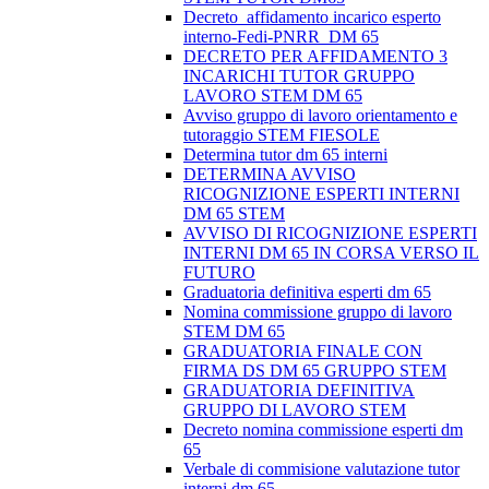
Decreto_affidamento incarico esperto
interno-Fedi-PNRR_DM 65
DECRETO PER AFFIDAMENTO 3
INCARICHI TUTOR GRUPPO
LAVORO STEM DM 65
Avviso gruppo di lavoro orientamento e
tutoraggio STEM FIESOLE
Determina tutor dm 65 interni
DETERMINA AVVISO
RICOGNIZIONE ESPERTI INTERNI
DM 65 STEM
AVVISO DI RICOGNIZIONE ESPERTI
INTERNI DM 65 IN CORSA VERSO IL
FUTURO
Graduatoria definitiva esperti dm 65
Nomina commissione gruppo di lavoro
STEM DM 65
GRADUATORIA FINALE CON
FIRMA DS DM 65 GRUPPO STEM
GRADUATORIA DEFINITIVA
GRUPPO DI LAVORO STEM
Decreto nomina commissione esperti dm
65
Verbale di commisione valutazione tutor
interni dm 65