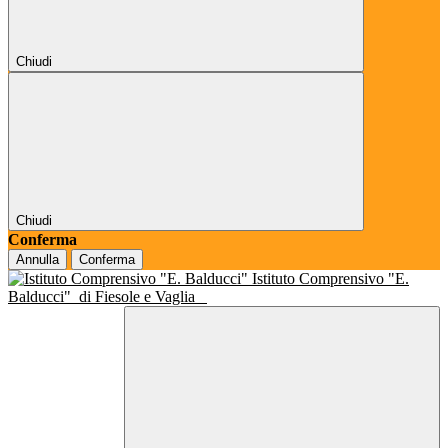
Chiudi
Chiudi
Conferma
Annulla
Conferma
Istituto Comprensivo "E.
Balducci"
di Fiesole e Vaglia