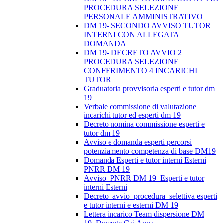
PROCEDURA SELEZIONE
PERSONALE AMMINISTRATIVO
DM 19- SECONDO AVVISO TUTOR
INTERNI CON ALLEGATA
DOMANDA
DM 19- DECRETO AVVIO 2
PROCEDURA SELEZIONE
CONFERIMENTO 4 INCARICHI
TUTOR
Graduatoria provvisoria esperti e tutor dm
19
Verbale commissione di valutazione
incarichi tutor ed esperti dm 19
Decreto nomina commissione esperti e
tutor dm 19
Avviso e domanda esperti percorsi
potenziamento competenza di base DM19
Domanda Esperti e tutor interni Esterni
PNRR DM 19
Avviso_PNRR DM 19_Esperti e tutor
interni Esterni
Decreto_avvio_procedura_selettiva esperti
e tutor interni e esterni DM 19
Lettera incarico Team dispersione DM
19_Docente Cai Anna