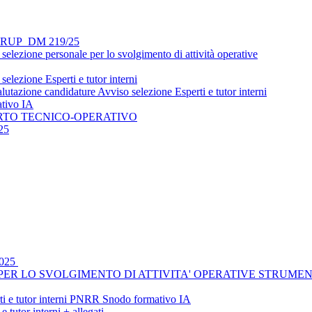
si - RUP_DM 219/25
lezione personale per lo svolgimento di attività operative
lezione Esperti e tutor interni
utazione candidature Avviso selezione Esperti e tutor interni
ativo IA
ORTO TECNICO-OPERATIVO
25
2025
R LO SVOLGIMENTO DI ATTIVITA' OPERATIVE STRUMENTALI _
rti e tutor interni PNRR Snodo formativo IA
tutor interni + allegati