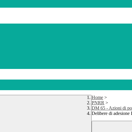
Home
>
PNRR
>
DM 65 - Azioni di po
Delibere di adesion