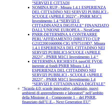
“SERVIZI E CITTADI
NOMINA RUP - Misura 1.4.1 ESPERIENZA
DEL CITTADINO NEI SERVIZI PUBBLICI -
SCUOLE (APRILE 2022)” - PNRR M1C1
Investimento 1.4 “SERVIZI E
CITTADINANZA DIGITALE” FINANZIATO
DALL’UNIONE EUROPEA – NextGene
PNRR-DETERMINA A CONTRARRE
PERL’AFFIDAMENTO DIRETTO CUP
G21f22001660006 CIG 97975119D7, Misura
1.4.1 ESPERIENZA DEL CITTADINO NEI
SERVIZI PUBBLICI-SCUOLE (APRILE
2022)” - PNRR M1C1 Investimento 1.4 “
DETERMINA RICHIESTA passOE FVOE
inerente ai fondi PNRR Misura 1.4.1
ESPERIENZA DEL CITTADINO NEI
SERVIZI PUBBLICI - SCUOLE (APRILE
2022)” - PNRR M1C1 Investimento 1.4
“SERVIZI E CITTADINANZA DIGITALE”
“Scuola 4.0: scuole innovative, cablaggio, nuovi
ambienti di apprendimento e laboratori” nell’ambito
della Missione 4 – Componente 1 – del PNRR,
finanziato dall’U.E.– Next Generation EU”