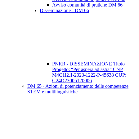
Avviso comunità di pratiche DM 66
Disseminazione - DM 66
PNRR - DISSEMINAZIONE Titolo
Progetto: “Per aspera ad astra” CNP
M4C1I2.1-2023-1222-P-45638 CUP:
G24D23005120006
DM 65 - Azioni di potenziamento delle competenze
STEM e multilinguistiche