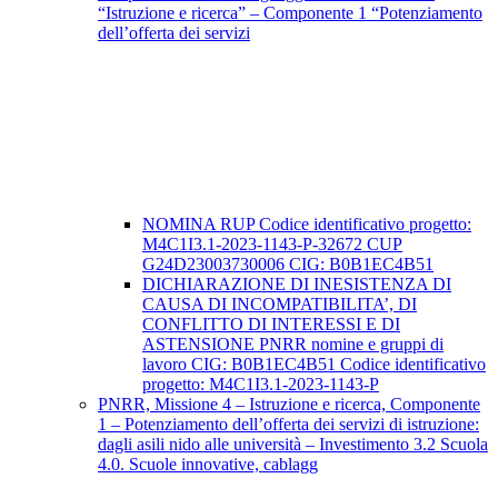
“Istruzione e ricerca” – Componente 1 “Potenziamento
dell’offerta dei servizi
NOMINA RUP Codice identificativo progetto:
M4C1I3.1-2023-1143-P-32672 CUP
G24D23003730006 CIG: B0B1EC4B51
DICHIARAZIONE DI INESISTENZA DI
CAUSA DI INCOMPATIBILITA’, DI
CONFLITTO DI INTERESSI E DI
ASTENSIONE PNRR nomine e gruppi di
lavoro CIG: B0B1EC4B51 Codice identificativo
progetto: M4C1I3.1-2023-1143-P
PNRR, Missione 4 – Istruzione e ricerca, Componente
1 – Potenziamento dell’offerta dei servizi di istruzione:
dagli asili nido alle università – Investimento 3.2 Scuola
4.0. Scuole innovative, cablagg