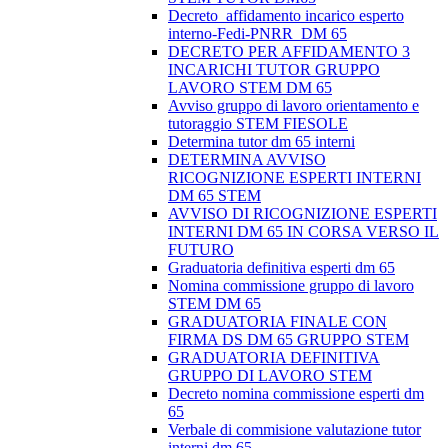
Decreto_affidamento incarico esperto
interno-Fedi-PNRR_DM 65
DECRETO PER AFFIDAMENTO 3
INCARICHI TUTOR GRUPPO
LAVORO STEM DM 65
Avviso gruppo di lavoro orientamento e
tutoraggio STEM FIESOLE
Determina tutor dm 65 interni
DETERMINA AVVISO
RICOGNIZIONE ESPERTI INTERNI
DM 65 STEM
AVVISO DI RICOGNIZIONE ESPERTI
INTERNI DM 65 IN CORSA VERSO IL
FUTURO
Graduatoria definitiva esperti dm 65
Nomina commissione gruppo di lavoro
STEM DM 65
GRADUATORIA FINALE CON
FIRMA DS DM 65 GRUPPO STEM
GRADUATORIA DEFINITIVA
GRUPPO DI LAVORO STEM
Decreto nomina commissione esperti dm
65
Verbale di commisione valutazione tutor
interni dm 65