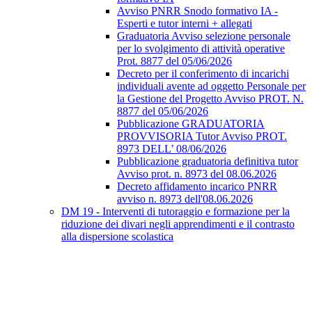
Avviso PNRR Snodo formativo IA -
Esperti e tutor interni + allegati
Graduatoria Avviso selezione personale
per lo svolgimento di attività operative
Prot. 8877 del 05/06/2026
Decreto per il conferimento di incarichi
individuali avente ad oggetto Personale per
la Gestione del Progetto Avviso PROT. N.
8877 del 05/06/2026
Pubblicazione GRADUATORIA
PROVVISORIA Tutor Avviso PROT.
8973 DELL’ 08/06/2026
Pubblicazione graduatoria definitiva tutor
Avviso prot. n. 8973 del 08.06.2026
Decreto affidamento incarico PNRR
avviso n. 8973 dell'08.06.2026
DM 19 - Interventi di tutoraggio e formazione per la
riduzione dei divari negli apprendimenti e il contrasto
alla dispersione scolastica