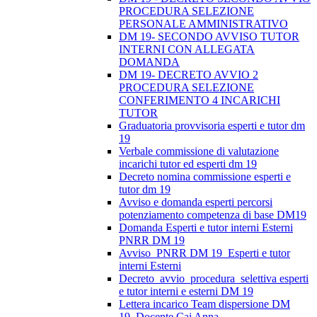
PROCEDURA SELEZIONE
PERSONALE AMMINISTRATIVO
DM 19- SECONDO AVVISO TUTOR
INTERNI CON ALLEGATA
DOMANDA
DM 19- DECRETO AVVIO 2
PROCEDURA SELEZIONE
CONFERIMENTO 4 INCARICHI
TUTOR
Graduatoria provvisoria esperti e tutor dm
19
Verbale commissione di valutazione
incarichi tutor ed esperti dm 19
Decreto nomina commissione esperti e
tutor dm 19
Avviso e domanda esperti percorsi
potenziamento competenza di base DM19
Domanda Esperti e tutor interni Esterni
PNRR DM 19
Avviso_PNRR DM 19_Esperti e tutor
interni Esterni
Decreto_avvio_procedura_selettiva esperti
e tutor interni e esterni DM 19
Lettera incarico Team dispersione DM
19_Docente Cai Anna