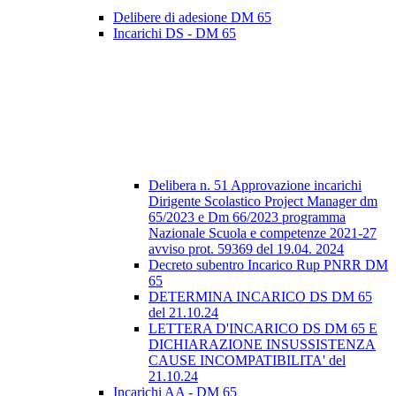
Delibere di adesione DM 65
Incarichi DS - DM 65
Delibera n. 51 Approvazione incarichi
Dirigente Scolastico Project Manager dm
65/2023 e Dm 66/2023 programma
Nazionale Scuola e competenze 2021-27
avviso prot. 59369 del 19.04. 2024
Decreto subentro Incarico Rup PNRR DM
65
DETERMINA INCARICO DS DM 65
del 21.10.24
LETTERA D'INCARICO DS DM 65 E
DICHIARAZIONE INSUSSISTENZA
CAUSE INCOMPATIBILITA' del
21.10.24
Incarichi AA - DM 65