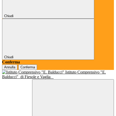
Chiudi
Chiudi
Conferma
Annulla
Conferma
Istituto Comprensivo "E.
Balducci"
di Fiesole e Vaglia