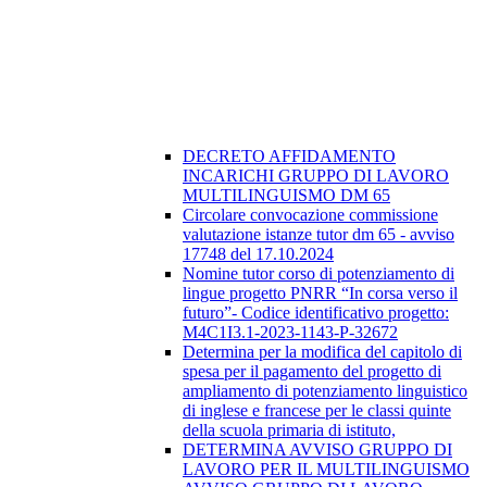
DECRETO AFFIDAMENTO
INCARICHI GRUPPO DI LAVORO
MULTILINGUISMO DM 65
Circolare convocazione commissione
valutazione istanze tutor dm 65 - avviso
17748 del 17.10.2024
Nomine tutor corso di potenziamento di
lingue progetto PNRR “In corsa verso il
futuro”- Codice identificativo progetto:
M4C1I3.1-2023-1143-P-32672
Determina per la modifica del capitolo di
spesa per il pagamento del progetto di
ampliamento di potenziamento linguistico
di inglese e francese per le classi quinte
della scuola primaria di istituto,
DETERMINA AVVISO GRUPPO DI
LAVORO PER IL MULTILINGUISMO