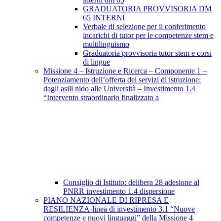
GRADUATORIA PROVVISORIA DM
65 INTERNI
Verbale di selezione per il conferimento
incarichi di tutor per le competenze stem e
multilinguismo
Graduatoria provvisoria tutor stem e corsi
di lingue
Missione 4 – Istruzione e Ricerca – Componente 1 –
Potenziamento dell’offerta dei servizi di istruzione:
dagli asili nido alle Università – Investimento 1.4
“Intervento straordinario finalizzato a
Consiglio di Istituto: delibera 28 adesione al
PNRR investimento 1.4 dispersione
PIANO NAZIONALE DI RIPRESA E
RESILIENZA-linea di investimento 3.1 “Nuove
competenze e nuovi linguaggi” della Missione 4