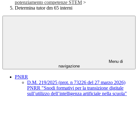
potenziamento competenze STEM
>
Determina tutor dm 65 interni
Menu di
navigazione
PNRR
D.M. 219/2025 (prot. n 73226 del 27 marzo 2026)
PNRR "Snodi formativi per la transizione digitale
sull’utilizzo dell’intelligenza artificiale nella scuola"