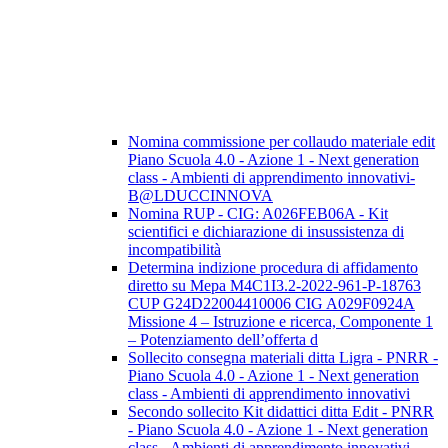
Nomina commissione per collaudo materiale edit
Piano Scuola 4.0 - Azione 1 - Next generation
class - Ambienti di apprendimento innovativi-
B@LDUCCINNOVA
Nomina RUP - CIG: A026FEB06A - Kit
scientifici e dichiarazione di insussistenza di
incompatibilità
Determina indizione procedura di affidamento
diretto su Mepa M4C1I3.2-2022-961-P-18763
CUP G24D22004410006 CIG A029F0924A
Missione 4 – Istruzione e ricerca, Componente 1
– Potenziamento dell’offerta d
Sollecito consegna materiali ditta Ligra - PNRR -
Piano Scuola 4.0 - Azione 1 - Next generation
class - Ambienti di apprendimento innovativi
Secondo sollecito Kit didattici ditta Edit - PNRR
- Piano Scuola 4.0 - Azione 1 - Next generation
class - Ambienti di apprendimento innovativi