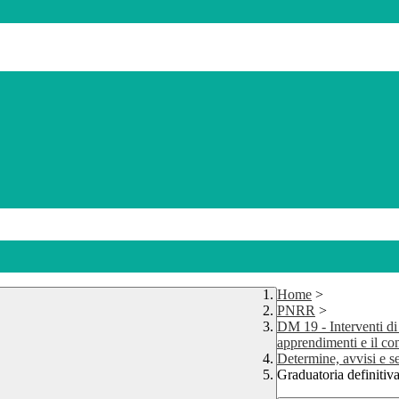
Home
>
PNRR
>
DM 19 - Interventi di 
apprendimenti e il con
Determine, avvisi e 
Graduatoria definit