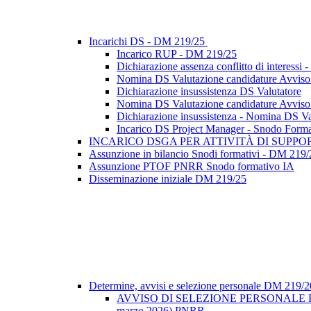
Incarichi DS - DM 219/25
Incarico RUP - DM 219/25
Dichiarazione assenza conflitto di interes
Nomina DS Valutazione candidature Avviso se
Dichiarazione insussistenza DS Valutatore
Nomina DS Valutazione candidature Avviso se
Dichiarazione insussistenza - Nomina DS Val
Incarico DS Project Manager - Snodo Form
INCARICO DSGA PER ATTIVITÀ DI SUPP
Assunzione in bilancio Snodi formativi - DM 219/
Assunzione PTOF PNRR Snodo formativo IA
Disseminazione iniziale DM 219/25
Determine, avvisi e selezione personale DM 219/
AVVISO DI SELEZIONE PERSONALE PE
marzo 2026) PNRR