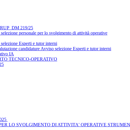
si - RUP_DM 219/25
lezione personale per lo svolgimento di attività operative
lezione Esperti e tutor interni
utazione candidature Avviso selezione Esperti e tutor interni
ativo IA
ORTO TECNICO-OPERATIVO
25
2025
R LO SVOLGIMENTO DI ATTIVITA' OPERATIVE STRUMENTALI _