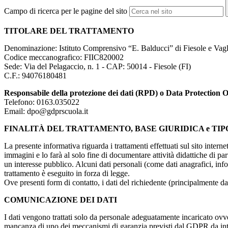
Campo di ricerca per le pagine del sito
TITOLARE DEL TRATTAMENTO
Denominazione: Istituto Comprensivo “E. Balducci” di Fiesole e Vagl
Codice meccanografico: FIIC820002
Sede: Via del Pelagaccio, n. 1 - CAP: 50014 - Fiesole (FI)
C.F.: 94076180481
Responsabile della protezione dei dati (RPD) o Data Protection Off
Telefono: 0163.035022
Email: dpo@gdprscuola.it
FINALITÀ DEL TRATTAMENTO, BASE GIURIDICA e TIP
La presente informativa riguarda i trattamenti effettuati sul sito interne
immagini e lo farà al solo fine di documentare attività didattiche di pa
un interesse pubblico. Alcuni dati personali (come dati anagrafici, inf
trattamento è eseguito in forza di legge.
Ove presenti form di contatto, i dati del richiedente (principalmente dat
COMUNICAZIONE DEI DATI
I dati vengono trattati solo da personale adeguatamente incaricato ovve
mancanza di uno dei meccanismi di garanzia previsti dal GDPR da inte