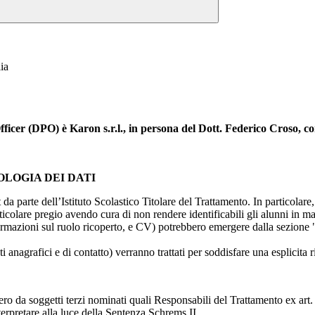
ia
icer (DPO) è Karon s.r.l., in persona del Dott. Federico Croso, cont
OLOGIA DEI DATI
t da parte dell’Istituto Scolastico Titolare del Trattamento. In particolare,
rticolare pregio avendo cura di non rendere identificabili gli alunni in 
ormazioni sul ruolo ricoperto, e CV) potrebbero emergere dalla sezione "
i anagrafici e di contatto) verranno trattati per soddisfare una esplicita 
ro da soggetti terzi nominati quali Responsabili del Trattamento ex art. 
rpretare alla luce della Sentenza Schrems II.