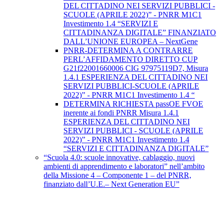
DEL CITTADINO NEI SERVIZI PUBBLICI -
SCUOLE (APRILE 2022)” - PNRR M1C1
Investimento 1.4 “SERVIZI E
CITTADINANZA DIGITALE” FINANZIATO
DALL’UNIONE EUROPEA – NextGene
PNRR-DETERMINA A CONTRARRE
PERL’AFFIDAMENTO DIRETTO CUP
G21f22001660006 CIG 97975119D7, Misura
1.4.1 ESPERIENZA DEL CITTADINO NEI
SERVIZI PUBBLICI-SCUOLE (APRILE
2022)” - PNRR M1C1 Investimento 1.4 “
DETERMINA RICHIESTA passOE FVOE
inerente ai fondi PNRR Misura 1.4.1
ESPERIENZA DEL CITTADINO NEI
SERVIZI PUBBLICI - SCUOLE (APRILE
2022)” - PNRR M1C1 Investimento 1.4
“SERVIZI E CITTADINANZA DIGITALE”
“Scuola 4.0: scuole innovative, cablaggio, nuovi
ambienti di apprendimento e laboratori” nell’ambito
della Missione 4 – Componente 1 – del PNRR,
finanziato dall’U.E.– Next Generation EU”