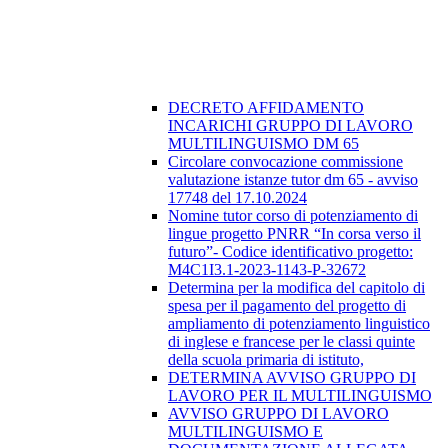
DECRETO AFFIDAMENTO
INCARICHI GRUPPO DI LAVORO
MULTILINGUISMO DM 65
Circolare convocazione commissione
valutazione istanze tutor dm 65 - avviso
17748 del 17.10.2024
Nomine tutor corso di potenziamento di
lingue progetto PNRR “In corsa verso il
futuro”- Codice identificativo progetto:
M4C1I3.1-2023-1143-P-32672
Determina per la modifica del capitolo di
spesa per il pagamento del progetto di
ampliamento di potenziamento linguistico
di inglese e francese per le classi quinte
della scuola primaria di istituto,
DETERMINA AVVISO GRUPPO DI
LAVORO PER IL MULTILINGUISMO
AVVISO GRUPPO DI LAVORO
MULTILINGUISMO E