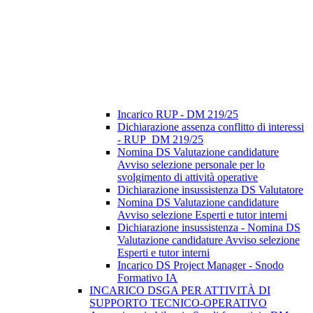
Incarico RUP - DM 219/25
Dichiarazione assenza conflitto di interessi
- RUP_DM 219/25
Nomina DS Valutazione candidature
Avviso selezione personale per lo
svolgimento di attività operative
Dichiarazione insussistenza DS Valutatore
Nomina DS Valutazione candidature
Avviso selezione Esperti e tutor interni
Dichiarazione insussistenza - Nomina DS
Valutazione candidature Avviso selezione
Esperti e tutor interni
Incarico DS Project Manager - Snodo
Formativo IA
INCARICO DSGA PER ATTIVITÀ DI
SUPPORTO TECNICO-OPERATIVO