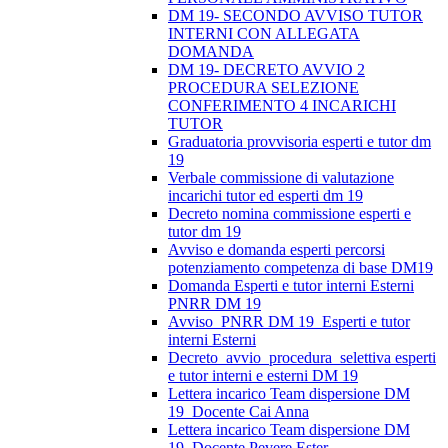
DM 19- SECONDO AVVISO TUTOR
INTERNI CON ALLEGATA
DOMANDA
DM 19- DECRETO AVVIO 2
PROCEDURA SELEZIONE
CONFERIMENTO 4 INCARICHI
TUTOR
Graduatoria provvisoria esperti e tutor dm
19
Verbale commissione di valutazione
incarichi tutor ed esperti dm 19
Decreto nomina commissione esperti e
tutor dm 19
Avviso e domanda esperti percorsi
potenziamento competenza di base DM19
Domanda Esperti e tutor interni Esterni
PNRR DM 19
Avviso_PNRR DM 19_Esperti e tutor
interni Esterni
Decreto_avvio_procedura_selettiva esperti
e tutor interni e esterni DM 19
Lettera incarico Team dispersione DM
19_Docente Cai Anna
Lettera incarico Team dispersione DM
19_Docente Pevere Ester