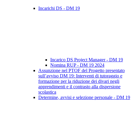
Incarichi DS - DM 19
Incarico DS Project Manager - DM 19
Nomina RUP - DM 19 2024
Assunzione nel PTOF del Progetto presentato
sull’avviso DM 19: Interventi di tutoraggio e
formazione per la riduzione dei divari negli
apprendimenti e il contrasto alla dispersione
scolastica
Determine, avvisi e selezione personale - DM 19