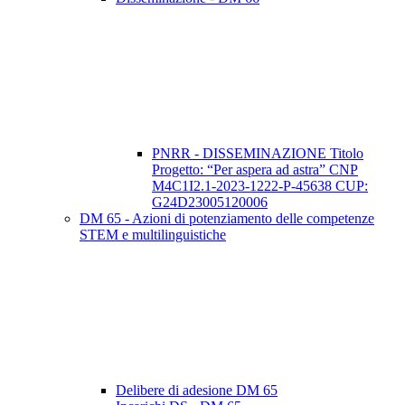
PNRR - DISSEMINAZIONE Titolo
Progetto: “Per aspera ad astra” CNP
M4C1I2.1-2023-1222-P-45638 CUP:
G24D23005120006
DM 65 - Azioni di potenziamento delle competenze
STEM e multilinguistiche
Delibere di adesione DM 65