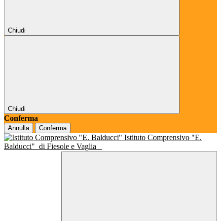
Chiudi
Chiudi
Conferma
Annulla
Conferma
Istituto Comprensivo "E.
Balducci"
di Fiesole e Vaglia