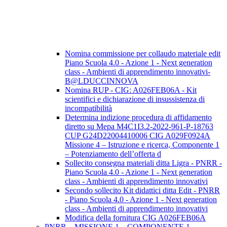
Nomina commissione per collaudo materiale edit
Piano Scuola 4.0 - Azione 1 - Next generation
class - Ambienti di apprendimento innovativi-
B@LDUCCINNOVA
Nomina RUP - CIG: A026FEB06A - Kit
scientifici e dichiarazione di insussistenza di
incompatibilità
Determina indizione procedura di affidamento
diretto su Mepa M4C1I3.2-2022-961-P-18763
CUP G24D22004410006 CIG A029F0924A
Missione 4 – Istruzione e ricerca, Componente 1
– Potenziamento dell’offerta d
Sollecito consegna materiali ditta Ligra - PNRR -
Piano Scuola 4.0 - Azione 1 - Next generation
class - Ambienti di apprendimento innovativi
Secondo sollecito Kit didattici ditta Edit - PNRR
- Piano Scuola 4.0 - Azione 1 - Next generation
class - Ambienti di apprendimento innovativi
Modifica della fornitura CIG A026FEB06A
PNRR – MISSIONE 1 – COMPONENTE 1 –