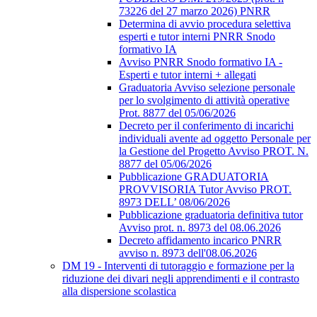
73226 del 27 marzo 2026) PNRR
Determina di avvio procedura selettiva
esperti e tutor interni PNRR Snodo
formativo IA
Avviso PNRR Snodo formativo IA -
Esperti e tutor interni + allegati
Graduatoria Avviso selezione personale
per lo svolgimento di attività operative
Prot. 8877 del 05/06/2026
Decreto per il conferimento di incarichi
individuali avente ad oggetto Personale per
la Gestione del Progetto Avviso PROT. N.
8877 del 05/06/2026
Pubblicazione GRADUATORIA
PROVVISORIA Tutor Avviso PROT.
8973 DELL’ 08/06/2026
Pubblicazione graduatoria definitiva tutor
Avviso prot. n. 8973 del 08.06.2026
Decreto affidamento incarico PNRR
avviso n. 8973 dell'08.06.2026
DM 19 - Interventi di tutoraggio e formazione per la
riduzione dei divari negli apprendimenti e il contrasto
alla dispersione scolastica