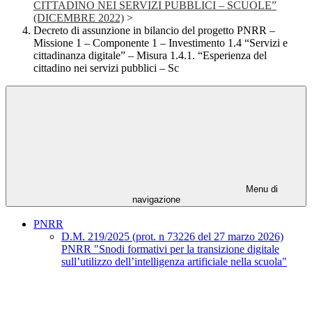
CITTADINO NEI SERVIZI PUBBLICI – SCUOLE”
(DICEMBRE 2022)
>
Decreto di assunzione in bilancio del progetto PNRR –
Missione 1 – Componente 1 – Investimento 1.4 “Servizi e
cittadinanza digitale” – Misura 1.4.1. “Esperienza del
cittadino nei servizi pubblici – Sc
Menu di
navigazione
PNRR
D.M. 219/2025 (prot. n 73226 del 27 marzo 2026)
PNRR "Snodi formativi per la transizione digitale
sull’utilizzo dell’intelligenza artificiale nella scuola"