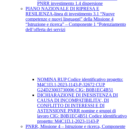
PNRR investimento 1.4 dispersione
PIANO NAZIONALE DI RIPRESA E
RESILIENZA-linea di investimento 3.1 “Nuove
competenze e nuovi linguaggi” della Missione 4
“Istruzione e ricerca” – Componente 1 “Potenziamento
dell’offerta dei servizi
NOMINA RUP Codice identificativo progetto:
M4C1I3.1-2023-1143-P-32672 CUP
G24D23003730006 CIG: B0B1EC4B51
DICHIARAZIONE DI INESISTENZA DI
CAUSA DI INCOMPATIBILITA’, DI
CONFLITTO DI INTERESSI E DI
ASTENSIONE PNRR nomine e gruppi di
lavoro CIG: B0B1EC4B51 Codice identificativo
progetto: M4C1I3.1-2023-1143-P
PNRR, Missione 4 – Istruzione e ricerca, Componente