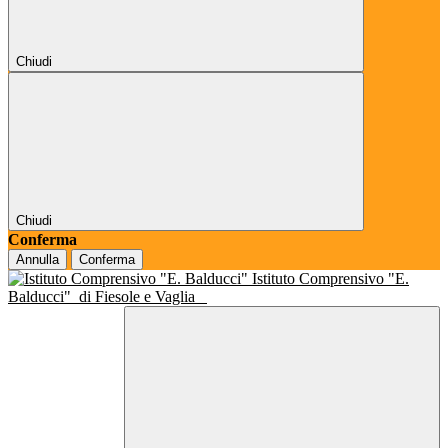
Chiudi
Chiudi
Conferma
Annulla
Conferma
Istituto Comprensivo "E.
Balducci"
di Fiesole e Vaglia