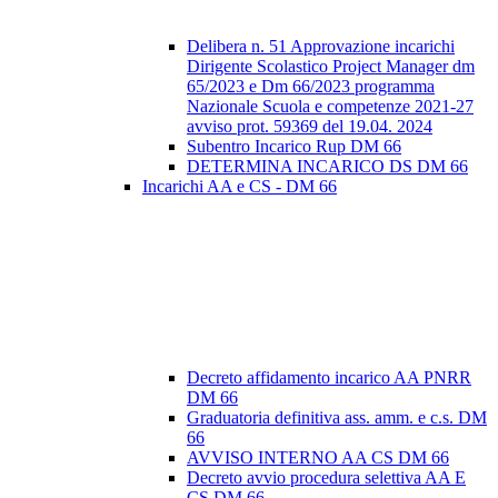
Delibera n. 51 Approvazione incarichi
Dirigente Scolastico Project Manager dm
65/2023 e Dm 66/2023 programma
Nazionale Scuola e competenze 2021-27
avviso prot. 59369 del 19.04. 2024
Subentro Incarico Rup DM 66
DETERMINA INCARICO DS DM 66
Incarichi AA e CS - DM 66
Decreto affidamento incarico AA PNRR
DM 66
Graduatoria definitiva ass. amm. e c.s. DM
66
AVVISO INTERNO AA CS DM 66
Decreto avvio procedura selettiva AA E
CS DM 66