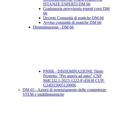
ISTANZE ESPERTI DM 66
Graduatoria provvisoria esperti corsi DM
66
Decreto Comunità di pratiche DM 66
Avviso comunità di pratiche DM 66
Disseminazione - DM 66
PNRR - DISSEMINAZIONE Titolo
Progetto: “Per aspera ad astra” CNP
M4C1I2.1-2023-1222-P-45638 CUP:
G24D23005120006
DM 65 - Azioni di potenziamento delle competenze
STEM e multilinguistiche