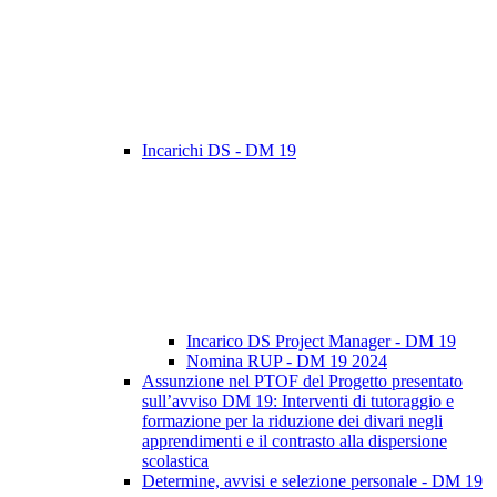
Incarichi DS - DM 19
Incarico DS Project Manager - DM 19
Nomina RUP - DM 19 2024
Assunzione nel PTOF del Progetto presentato
sull’avviso DM 19: Interventi di tutoraggio e
formazione per la riduzione dei divari negli
apprendimenti e il contrasto alla dispersione
scolastica
Determine, avvisi e selezione personale - DM 19