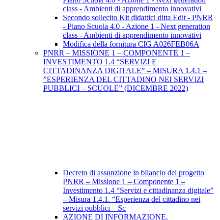
class - Ambienti di apprendimento innovativi
Secondo sollecito Kit didattici ditta Edit - PNRR
- Piano Scuola 4.0 - Azione 1 - Next generation
class - Ambienti di apprendimento innovativi
Modifica della fornitura CIG A026FEB06A
PNRR – MISSIONE 1 – COMPONENTE 1 –
INVESTIMENTO 1.4 “SERVIZI E
CITTADINANZA DIGITALE” – MISURA 1.4.1 –
”ESPERIENZA DEL CITTADINO NEI SERVIZI
PUBBLICI – SCUOLE” (DICEMBRE 2022)
Decreto di assunzione in bilancio del progetto
PNRR – Missione 1 – Componente 1 –
Investimento 1.4 “Servizi e cittadinanza digitale”
– Misura 1.4.1. “Esperienza del cittadino nei
servizi pubblici – Sc
AZIONE DI INFORMAZIONE,