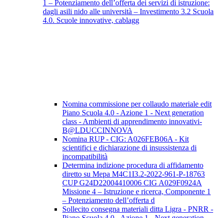
1 – Potenziamento dell’offerta dei servizi di istruzione:
dagli asili nido alle università – Investimento 3.2 Scuola
4.0. Scuole innovative, cablagg
Nomina commissione per collaudo materiale edit
Piano Scuola 4.0 - Azione 1 - Next generation
class - Ambienti di apprendimento innovativi-
B@LDUCCINNOVA
Nomina RUP - CIG: A026FEB06A - Kit
scientifici e dichiarazione di insussistenza di
incompatibilità
Determina indizione procedura di affidamento
diretto su Mepa M4C1I3.2-2022-961-P-18763
CUP G24D22004410006 CIG A029F0924A
Missione 4 – Istruzione e ricerca, Componente 1
– Potenziamento dell’offerta d
Sollecito consegna materiali ditta Ligra - PNRR -
Piano Scuola 4.0 - Azione 1 - Next generation