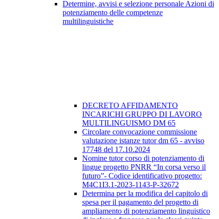
Determine, avvisi e selezione personale Azioni di
potenziamento delle competenze
multilinguistiche
DECRETO AFFIDAMENTO
INCARICHI GRUPPO DI LAVORO
MULTILINGUISMO DM 65
Circolare convocazione commissione
valutazione istanze tutor dm 65 - avviso
17748 del 17.10.2024
Nomine tutor corso di potenziamento di
lingue progetto PNRR “In corsa verso il
futuro”- Codice identificativo progetto:
M4C1I3.1-2023-1143-P-32672
Determina per la modifica del capitolo di
spesa per il pagamento del progetto di
ampliamento di potenziamento linguistico