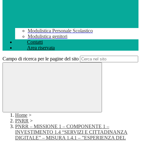
Modulistica Personale Scolastico
Modulistica genitori
Contatti
Area riservata
Campo di ricerca per le pagine del sito
Home
>
PNRR
>
PNRR – MISSIONE 1 – COMPONENTE 1 –
INVESTIMENTO 1.4 “SERVIZI E CITTADINANZA
DIGITALE” – MISURA 1.4.1 – ”ESPERIENZA DEL