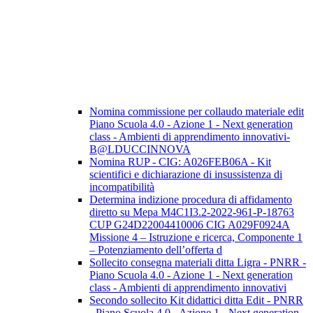
Nomina commissione per collaudo materiale edit
Piano Scuola 4.0 - Azione 1 - Next generation
class - Ambienti di apprendimento innovativi-
B@LDUCCINNOVA
Nomina RUP - CIG: A026FEB06A - Kit
scientifici e dichiarazione di insussistenza di
incompatibilità
Determina indizione procedura di affidamento
diretto su Mepa M4C1I3.2-2022-961-P-18763
CUP G24D22004410006 CIG A029F0924A
Missione 4 – Istruzione e ricerca, Componente 1
– Potenziamento dell’offerta d
Sollecito consegna materiali ditta Ligra - PNRR -
Piano Scuola 4.0 - Azione 1 - Next generation
class - Ambienti di apprendimento innovativi
Secondo sollecito Kit didattici ditta Edit - PNRR
- Piano Scuola 4.0 - Azione 1 - Next generation