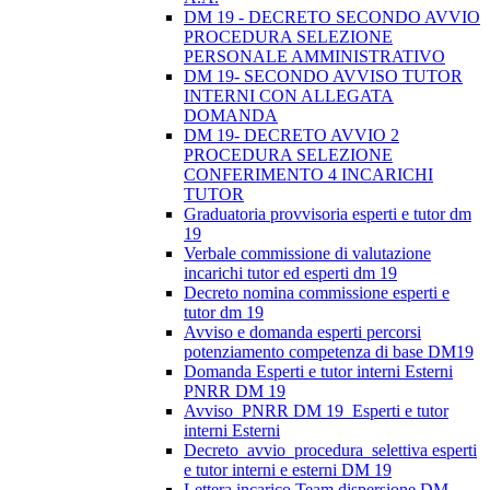
DM 19 - DECRETO SECONDO AVVIO
PROCEDURA SELEZIONE
PERSONALE AMMINISTRATIVO
DM 19- SECONDO AVVISO TUTOR
INTERNI CON ALLEGATA
DOMANDA
DM 19- DECRETO AVVIO 2
PROCEDURA SELEZIONE
CONFERIMENTO 4 INCARICHI
TUTOR
Graduatoria provvisoria esperti e tutor dm
19
Verbale commissione di valutazione
incarichi tutor ed esperti dm 19
Decreto nomina commissione esperti e
tutor dm 19
Avviso e domanda esperti percorsi
potenziamento competenza di base DM19
Domanda Esperti e tutor interni Esterni
PNRR DM 19
Avviso_PNRR DM 19_Esperti e tutor
interni Esterni
Decreto_avvio_procedura_selettiva esperti
e tutor interni e esterni DM 19
Lettera incarico Team dispersione DM