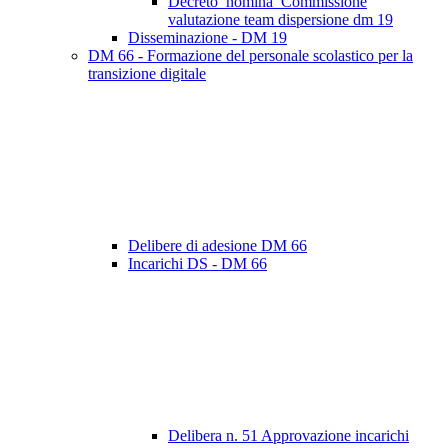
Decreto_nomina_Commissione
valutazione team dispersione dm 19
Disseminazione - DM 19
DM 66 - Formazione del personale scolastico per la
transizione digitale
Delibere di adesione DM 66
Incarichi DS - DM 66
Delibera n. 51 Approvazione incarichi