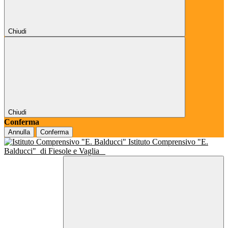
Chiudi
Chiudi
Conferma
Annulla
Conferma
Istituto Comprensivo "E.
Balducci"
di Fiesole e Vaglia