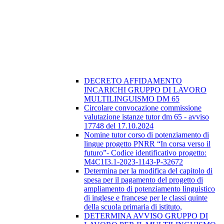
DECRETO AFFIDAMENTO
INCARICHI GRUPPO DI LAVORO
MULTILINGUISMO DM 65
Circolare convocazione commissione
valutazione istanze tutor dm 65 - avviso
17748 del 17.10.2024
Nomine tutor corso di potenziamento di
lingue progetto PNRR “In corsa verso il
futuro”- Codice identificativo progetto:
M4C1I3.1-2023-1143-P-32672
Determina per la modifica del capitolo di
spesa per il pagamento del progetto di
ampliamento di potenziamento linguistico
di inglese e francese per le classi quinte
della scuola primaria di istituto,
DETERMINA AVVISO GRUPPO DI