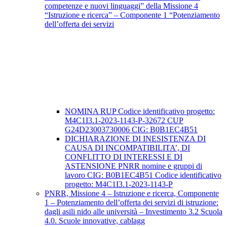
competenze e nuovi linguaggi” della Missione 4
“Istruzione e ricerca” – Componente 1 “Potenziamento
dell’offerta dei servizi
NOMINA RUP Codice identificativo progetto:
M4C1I3.1-2023-1143-P-32672 CUP
G24D23003730006 CIG: B0B1EC4B51
DICHIARAZIONE DI INESISTENZA DI
CAUSA DI INCOMPATIBILITA’, DI
CONFLITTO DI INTERESSI E DI
ASTENSIONE PNRR nomine e gruppi di
lavoro CIG: B0B1EC4B51 Codice identificativo
progetto: M4C1I3.1-2023-1143-P
PNRR, Missione 4 – Istruzione e ricerca, Componente
1 – Potenziamento dell’offerta dei servizi di istruzione:
dagli asili nido alle università – Investimento 3.2 Scuola
4.0. Scuole innovative, cablagg