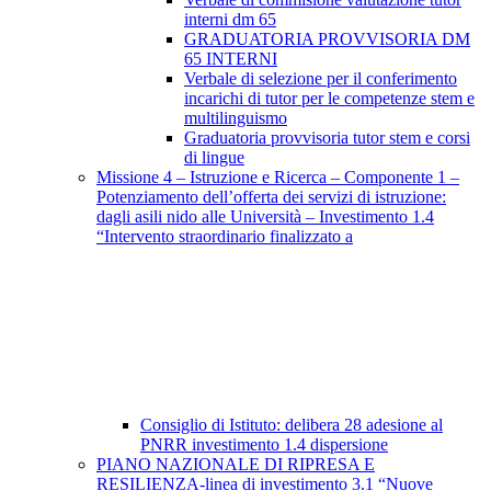
interni dm 65
GRADUATORIA PROVVISORIA DM
65 INTERNI
Verbale di selezione per il conferimento
incarichi di tutor per le competenze stem e
multilinguismo
Graduatoria provvisoria tutor stem e corsi
di lingue
Missione 4 – Istruzione e Ricerca – Componente 1 –
Potenziamento dell’offerta dei servizi di istruzione:
dagli asili nido alle Università – Investimento 1.4
“Intervento straordinario finalizzato a
Consiglio di Istituto: delibera 28 adesione al
PNRR investimento 1.4 dispersione
PIANO NAZIONALE DI RIPRESA E
RESILIENZA-linea di investimento 3.1 “Nuove