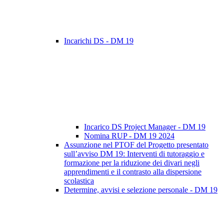
Incarichi DS - DM 19
Incarico DS Project Manager - DM 19
Nomina RUP - DM 19 2024
Assunzione nel PTOF del Progetto presentato
sull’avviso DM 19: Interventi di tutoraggio e
formazione per la riduzione dei divari negli
apprendimenti e il contrasto alla dispersione
scolastica
Determine, avvisi e selezione personale - DM 19