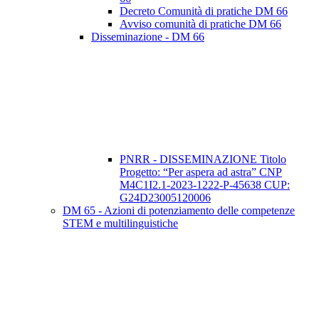
Decreto Comunità di pratiche DM 66
Avviso comunità di pratiche DM 66
Disseminazione - DM 66
PNRR - DISSEMINAZIONE Titolo
Progetto: “Per aspera ad astra” CNP
M4C1I2.1-2023-1222-P-45638 CUP:
G24D23005120006
DM 65 - Azioni di potenziamento delle competenze
STEM e multilinguistiche