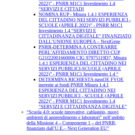
2022)” - PNRR M1C1 Investimento 1.4
“SERVIZI E CITTADI
NOMINA RUP - Misura 1.4.1 ESPERIENZA
DEL CITTADINO NEI SERVIZI PUBBLICI -
SCUOLE (APRILE 2022)” - PNRR M1C1
Investimento 1.4 “SERVIZI E
CITTADINANZA DIGITALE” FINANZIATO
DALL’UNIONE EUROPEA – NextGene
PNRR-DETERMINA A CONTRARRE
PERL’AFFIDAMENTO DIRETTO CUP
G21f22001660006 CIG 97975119D7, Misura
1.4.1 ESPERIENZA DEL CITTADINO NEI
SERVIZI PUBBLICI-SCUOLE (APRILE
2022)” - PNRR M1C1 Investimento 1.4 “
DETERMINA RICHIESTA passOE FVOE
inerente ai fondi PNRR Misura 1.4.1
ESPERIENZA DEL CITTADINO NEI
SERVIZI PUBBLICI - SCUOLE (APRILE
2022)” - PNRR M1C1 Investimento 1.4
“SERVIZI E CITTADINANZA DIGITALE”
“Scuola 4.0: scuole innovative, cablaggio, nuovi
ambienti di apprendimento e laboratori” nell’ambito
della Missione 4 – Componente 1 – del PNRR,
finanziato dall’U.E.– Next Generation EU”