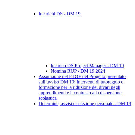
Incarichi DS - DM 19
Incarico DS Project Manager - DM 19
Nomina RUP - DM 19 2024
Assunzione nel PTOF del Progetto presentato
sull’avviso DM 19: Interventi di tutoraggio e
formazione per la riduzione dei divari negli
apprendimenti e il contrasto alla dispersione
scolastica
Determine, avvisi e selezione personale - DM 19