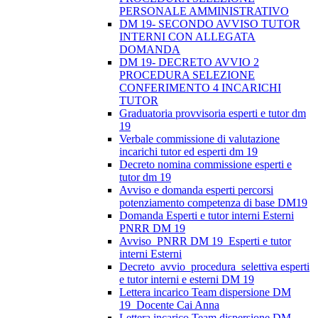
PERSONALE AMMINISTRATIVO
DM 19- SECONDO AVVISO TUTOR
INTERNI CON ALLEGATA
DOMANDA
DM 19- DECRETO AVVIO 2
PROCEDURA SELEZIONE
CONFERIMENTO 4 INCARICHI
TUTOR
Graduatoria provvisoria esperti e tutor dm
19
Verbale commissione di valutazione
incarichi tutor ed esperti dm 19
Decreto nomina commissione esperti e
tutor dm 19
Avviso e domanda esperti percorsi
potenziamento competenza di base DM19
Domanda Esperti e tutor interni Esterni
PNRR DM 19
Avviso_PNRR DM 19_Esperti e tutor
interni Esterni
Decreto_avvio_procedura_selettiva esperti
e tutor interni e esterni DM 19
Lettera incarico Team dispersione DM
19_Docente Cai Anna
Lettera incarico Team dispersione DM