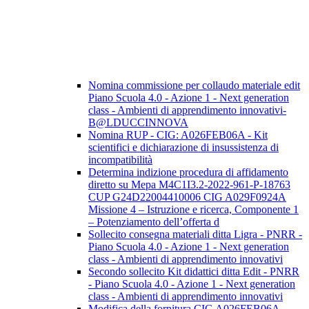
Nomina commissione per collaudo materiale edit
Piano Scuola 4.0 - Azione 1 - Next generation
class - Ambienti di apprendimento innovativi-
B@LDUCCINNOVA
Nomina RUP - CIG: A026FEB06A - Kit
scientifici e dichiarazione di insussistenza di
incompatibilità
Determina indizione procedura di affidamento
diretto su Mepa M4C1I3.2-2022-961-P-18763
CUP G24D22004410006 CIG A029F0924A
Missione 4 – Istruzione e ricerca, Componente 1
– Potenziamento dell’offerta d
Sollecito consegna materiali ditta Ligra - PNRR -
Piano Scuola 4.0 - Azione 1 - Next generation
class - Ambienti di apprendimento innovativi
Secondo sollecito Kit didattici ditta Edit - PNRR
- Piano Scuola 4.0 - Azione 1 - Next generation
class - Ambienti di apprendimento innovativi
Modifica della fornitura CIG A026FEB06A