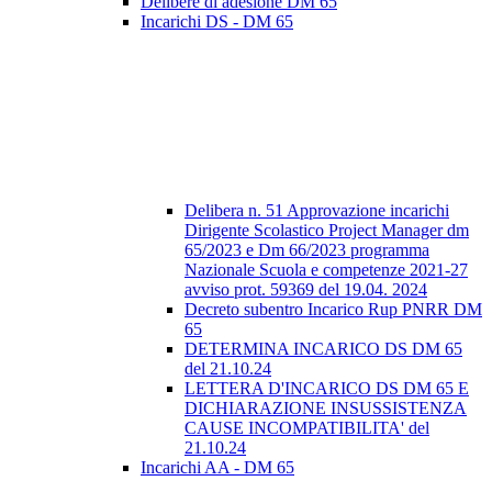
Delibere di adesione DM 65
Incarichi DS - DM 65
Delibera n. 51 Approvazione incarichi
Dirigente Scolastico Project Manager dm
65/2023 e Dm 66/2023 programma
Nazionale Scuola e competenze 2021-27
avviso prot. 59369 del 19.04. 2024
Decreto subentro Incarico Rup PNRR DM
65
DETERMINA INCARICO DS DM 65
del 21.10.24
LETTERA D'INCARICO DS DM 65 E
DICHIARAZIONE INSUSSISTENZA
CAUSE INCOMPATIBILITA' del
21.10.24
Incarichi AA - DM 65