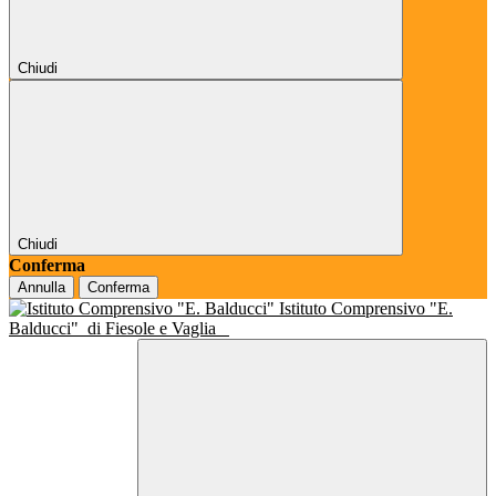
Chiudi
Chiudi
Conferma
Annulla
Conferma
Istituto Comprensivo "E.
Balducci"
di Fiesole e Vaglia