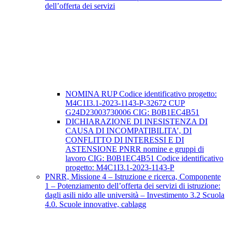
dell’offerta dei servizi
NOMINA RUP Codice identificativo progetto:
M4C1I3.1-2023-1143-P-32672 CUP
G24D23003730006 CIG: B0B1EC4B51
DICHIARAZIONE DI INESISTENZA DI
CAUSA DI INCOMPATIBILITA’, DI
CONFLITTO DI INTERESSI E DI
ASTENSIONE PNRR nomine e gruppi di
lavoro CIG: B0B1EC4B51 Codice identificativo
progetto: M4C1I3.1-2023-1143-P
PNRR, Missione 4 – Istruzione e ricerca, Componente
1 – Potenziamento dell’offerta dei servizi di istruzione:
dagli asili nido alle università – Investimento 3.2 Scuola
4.0. Scuole innovative, cablagg