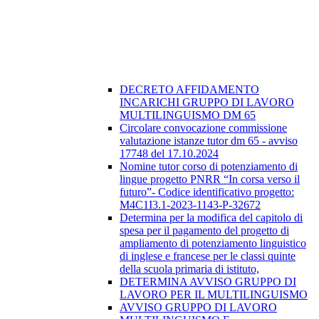
DECRETO AFFIDAMENTO
INCARICHI GRUPPO DI LAVORO
MULTILINGUISMO DM 65
Circolare convocazione commissione
valutazione istanze tutor dm 65 - avviso
17748 del 17.10.2024
Nomine tutor corso di potenziamento di
lingue progetto PNRR “In corsa verso il
futuro”- Codice identificativo progetto:
M4C1I3.1-2023-1143-P-32672
Determina per la modifica del capitolo di
spesa per il pagamento del progetto di
ampliamento di potenziamento linguistico
di inglese e francese per le classi quinte
della scuola primaria di istituto,
DETERMINA AVVISO GRUPPO DI
LAVORO PER IL MULTILINGUISMO
AVVISO GRUPPO DI LAVORO