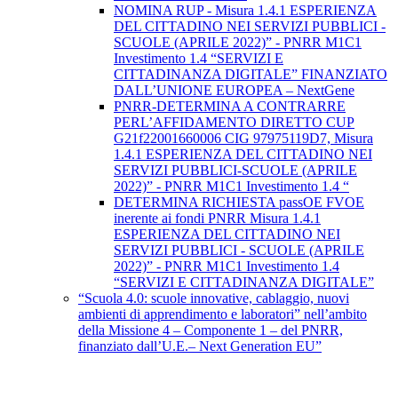
NOMINA RUP - Misura 1.4.1 ESPERIENZA
DEL CITTADINO NEI SERVIZI PUBBLICI -
SCUOLE (APRILE 2022)” - PNRR M1C1
Investimento 1.4 “SERVIZI E
CITTADINANZA DIGITALE” FINANZIATO
DALL’UNIONE EUROPEA – NextGene
PNRR-DETERMINA A CONTRARRE
PERL’AFFIDAMENTO DIRETTO CUP
G21f22001660006 CIG 97975119D7, Misura
1.4.1 ESPERIENZA DEL CITTADINO NEI
SERVIZI PUBBLICI-SCUOLE (APRILE
2022)” - PNRR M1C1 Investimento 1.4 “
DETERMINA RICHIESTA passOE FVOE
inerente ai fondi PNRR Misura 1.4.1
ESPERIENZA DEL CITTADINO NEI
SERVIZI PUBBLICI - SCUOLE (APRILE
2022)” - PNRR M1C1 Investimento 1.4
“SERVIZI E CITTADINANZA DIGITALE”
“Scuola 4.0: scuole innovative, cablaggio, nuovi
ambienti di apprendimento e laboratori” nell’ambito
della Missione 4 – Componente 1 – del PNRR,
finanziato dall’U.E.– Next Generation EU”