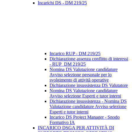
Incarichi DS - DM 219/25
Incarico RUP - DM 219/25
Dichiarazione assenza conflitto di interessi
- RUP_DM 219/25
Nomina DS Valutazione candidature
Avviso selezione personale per lo
svolgimento di attività operative
Dichiarazione insussistenza DS Valutatore
Nomina DS Valutazione candidature
Avviso selezione Esperti e tutor interni
Dichiarazione insussistenza - Nomina DS
Valutazione candidature Avviso selezione
Esperti e tutor interni
Incarico DS Project Manager - Snodo
Formativo IA
INCARICO DSGA PER ATTIVITÀ DI