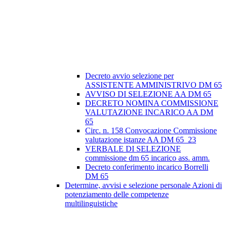
Decreto avvio selezione per
ASSISTENTE AMMINISTRIVO DM 65
AVVISO DI SELEZIONE AA DM 65
DECRETO NOMINA COMMISSIONE
VALUTAZIONE INCARICO AA DM
65
Circ. n. 158 Convocazione Commissione
valutazione istanze AA DM 65_23
VERBALE DI SELEZIONE
commissione dm 65 incarico ass. amm.
Decreto conferimento incarico Borrelli
DM 65
Determine, avvisi e selezione personale Azioni di
potenziamento delle competenze
multilinguistiche