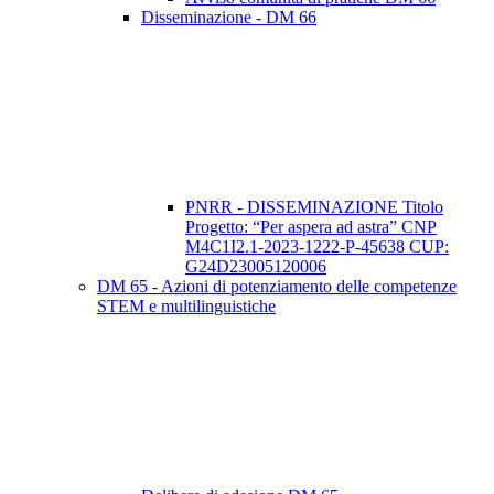
Disseminazione - DM 66
PNRR - DISSEMINAZIONE Titolo
Progetto: “Per aspera ad astra” CNP
M4C1I2.1-2023-1222-P-45638 CUP:
G24D23005120006
DM 65 - Azioni di potenziamento delle competenze
STEM e multilinguistiche