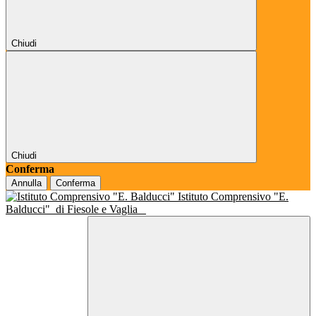
Chiudi
Chiudi
Conferma
Annulla
Conferma
Istituto Comprensivo "E.
Balducci"
di Fiesole e Vaglia