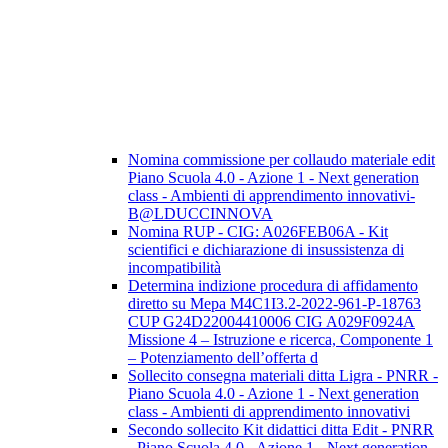
Nomina commissione per collaudo materiale edit
Piano Scuola 4.0 - Azione 1 - Next generation
class - Ambienti di apprendimento innovativi-
B@LDUCCINNOVA
Nomina RUP - CIG: A026FEB06A - Kit
scientifici e dichiarazione di insussistenza di
incompatibilità
Determina indizione procedura di affidamento
diretto su Mepa M4C1I3.2-2022-961-P-18763
CUP G24D22004410006 CIG A029F0924A
Missione 4 – Istruzione e ricerca, Componente 1
– Potenziamento dell’offerta d
Sollecito consegna materiali ditta Ligra - PNRR -
Piano Scuola 4.0 - Azione 1 - Next generation
class - Ambienti di apprendimento innovativi
Secondo sollecito Kit didattici ditta Edit - PNRR
- Piano Scuola 4.0 - Azione 1 - Next generation