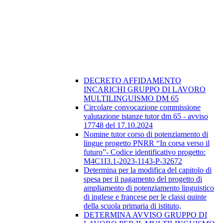
DECRETO AFFIDAMENTO
INCARICHI GRUPPO DI LAVORO
MULTILINGUISMO DM 65
Circolare convocazione commissione
valutazione istanze tutor dm 65 - avviso
17748 del 17.10.2024
Nomine tutor corso di potenziamento di
lingue progetto PNRR “In corsa verso il
futuro”- Codice identificativo progetto:
M4C1I3.1-2023-1143-P-32672
Determina per la modifica del capitolo di
spesa per il pagamento del progetto di
ampliamento di potenziamento linguistico
di inglese e francese per le classi quinte
della scuola primaria di istituto,
DETERMINA AVVISO GRUPPO DI