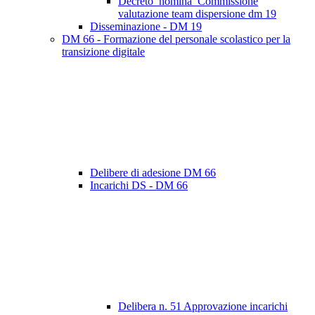
Decreto_nomina_Commissione
valutazione team dispersione dm 19
Disseminazione - DM 19
DM 66 - Formazione del personale scolastico per la
transizione digitale
Delibere di adesione DM 66
Incarichi DS - DM 66
Delibera n. 51 Approvazione incarichi