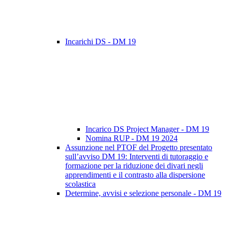
Incarichi DS - DM 19
Incarico DS Project Manager - DM 19
Nomina RUP - DM 19 2024
Assunzione nel PTOF del Progetto presentato
sull’avviso DM 19: Interventi di tutoraggio e
formazione per la riduzione dei divari negli
apprendimenti e il contrasto alla dispersione
scolastica
Determine, avvisi e selezione personale - DM 19