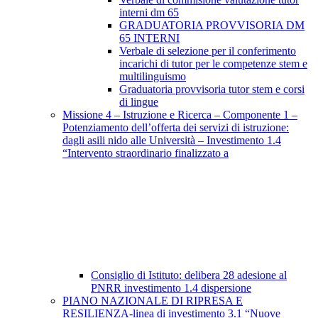
interni dm 65
GRADUATORIA PROVVISORIA DM
65 INTERNI
Verbale di selezione per il conferimento
incarichi di tutor per le competenze stem e
multilinguismo
Graduatoria provvisoria tutor stem e corsi
di lingue
Missione 4 – Istruzione e Ricerca – Componente 1 –
Potenziamento dell’offerta dei servizi di istruzione:
dagli asili nido alle Università – Investimento 1.4
“Intervento straordinario finalizzato a
Consiglio di Istituto: delibera 28 adesione al
PNRR investimento 1.4 dispersione
PIANO NAZIONALE DI RIPRESA E
RESILIENZA-linea di investimento 3.1 “Nuove