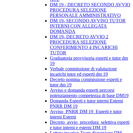
DM 19 - DECRETO SECONDO AVVIO
PROCEDURA SELEZIONE
PERSONALE AMMINISTRATIVO
DM 19- SECONDO AVVISO TUTOR
INTERNI CON ALLEGATA
DOMANDA
DM 19- DECRETO AVVIO 2
PROCEDURA SELEZIONE
CONFERIMENTO 4 INCARICHI
TUTOR
Graduatoria provvisoria esperti e tutor dm
19
Verbale commissione di valutazione
incarichi tutor ed esperti dm 19
Decreto nomina commissione esperti e
tutor dm 19
Avviso e domanda esperti percorsi
potenziamento competenza di base DM19
Domanda Esperti e tutor interni Esterni
PNRR DM 19
Avviso_PNRR DM 19_Esperti e tutor
interni Esterni
Decreto_avvio_procedura_selettiva esperti
e tutor interni e esterni DM 19
Lettera incarico Team dispersione DM