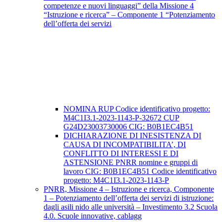
competenze e nuovi linguaggi” della Missione 4
“Istruzione e ricerca” – Componente 1 “Potenziamento
dell’offerta dei servizi
NOMINA RUP Codice identificativo progetto:
M4C1I3.1-2023-1143-P-32672 CUP
G24D23003730006 CIG: B0B1EC4B51
DICHIARAZIONE DI INESISTENZA DI
CAUSA DI INCOMPATIBILITA’, DI
CONFLITTO DI INTERESSI E DI
ASTENSIONE PNRR nomine e gruppi di
lavoro CIG: B0B1EC4B51 Codice identificativo
progetto: M4C1I3.1-2023-1143-P
PNRR, Missione 4 – Istruzione e ricerca, Componente
1 – Potenziamento dell’offerta dei servizi di istruzione:
dagli asili nido alle università – Investimento 3.2 Scuola
4.0. Scuole innovative, cablagg