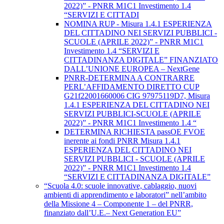
2022)” - PNRR M1C1 Investimento 1.4
“SERVIZI E CITTADI
NOMINA RUP - Misura 1.4.1 ESPERIENZA
DEL CITTADINO NEI SERVIZI PUBBLICI -
SCUOLE (APRILE 2022)” - PNRR M1C1
Investimento 1.4 “SERVIZI E
CITTADINANZA DIGITALE” FINANZIATO
DALL’UNIONE EUROPEA – NextGene
PNRR-DETERMINA A CONTRARRE
PERL’AFFIDAMENTO DIRETTO CUP
G21f22001660006 CIG 97975119D7, Misura
1.4.1 ESPERIENZA DEL CITTADINO NEI
SERVIZI PUBBLICI-SCUOLE (APRILE
2022)” - PNRR M1C1 Investimento 1.4 “
DETERMINA RICHIESTA passOE FVOE
inerente ai fondi PNRR Misura 1.4.1
ESPERIENZA DEL CITTADINO NEI
SERVIZI PUBBLICI - SCUOLE (APRILE
2022)” - PNRR M1C1 Investimento 1.4
“SERVIZI E CITTADINANZA DIGITALE”
“Scuola 4.0: scuole innovative, cablaggio, nuovi
ambienti di apprendimento e laboratori” nell’ambito
della Missione 4 – Componente 1 – del PNRR,
finanziato dall’U.E.– Next Generation EU”