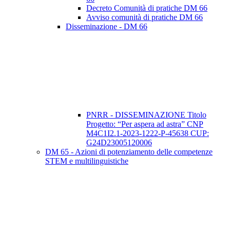
Decreto Comunità di pratiche DM 66
Avviso comunità di pratiche DM 66
Disseminazione - DM 66
PNRR - DISSEMINAZIONE Titolo
Progetto: “Per aspera ad astra” CNP
M4C1I2.1-2023-1222-P-45638 CUP:
G24D23005120006
DM 65 - Azioni di potenziamento delle competenze
STEM e multilinguistiche