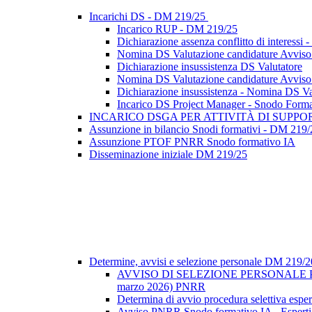
Incarichi DS - DM 219/25
Incarico RUP - DM 219/25
Dichiarazione assenza conflitto di interes
Nomina DS Valutazione candidature Avviso se
Dichiarazione insussistenza DS Valutatore
Nomina DS Valutazione candidature Avviso se
Dichiarazione insussistenza - Nomina DS Val
Incarico DS Project Manager - Snodo Form
INCARICO DSGA PER ATTIVITÀ DI SUPP
Assunzione in bilancio Snodi formativi - DM 219/
Assunzione PTOF PNRR Snodo formativo IA
Disseminazione iniziale DM 219/25
Determine, avvisi e selezione personale DM 219/
AVVISO DI SELEZIONE PERSONALE PE
marzo 2026) PNRR
Determina di avvio procedura selettiva espe
Avviso PNRR Snodo formativo IA - Esperti e 