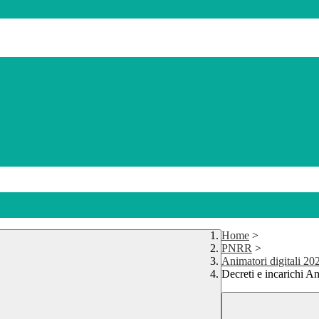
Home
>
PNRR
>
Animatori digitali 20
Decreti e incarichi A