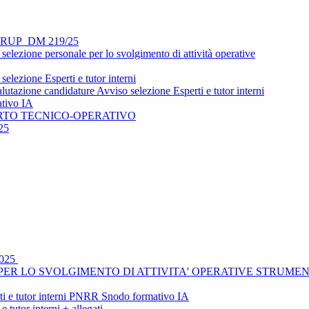
si - RUP_DM 219/25
lezione personale per lo svolgimento di attività operative
lezione Esperti e tutor interni
utazione candidature Avviso selezione Esperti e tutor interni
ativo IA
ORTO TECNICO-OPERATIVO
25
2025
R LO SVOLGIMENTO DI ATTIVITA' OPERATIVE STRUMENTALI _
rti e tutor interni PNRR Snodo formativo IA
tutor interni + allegati