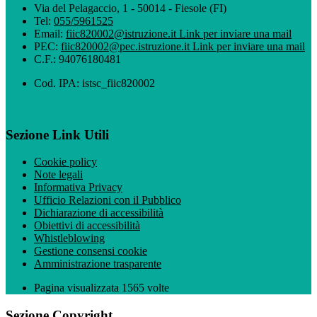
Via del Pelagaccio, 1 - 50014 - Fiesole (FI)
Tel:
055/5961525
Email:
fiic820002@istruzione.it
Link per inviare una mail
PEC:
fiic820002@pec.istruzione.it
Link per inviare una mail
C.F.: 94076180481
Cod. IPA: istsc_fiic820002
Sezione Link Utili
Cookie policy
Note legali
Informativa Privacy
Ufficio Relazioni con il Pubblico
Dichiarazione di accessibilità
Obiettivi di accessibilità
Whistleblowing
Gestione consensi cookie
Amministrazione trasparente
Pagina visualizzata
1565
volte
Sezione Copyright