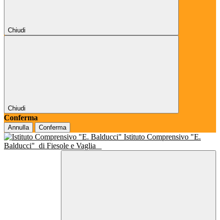
Chiudi
Chiudi
Conferma
Annulla
Conferma
Istituto Comprensivo "E.
Balducci"
di Fiesole e Vaglia