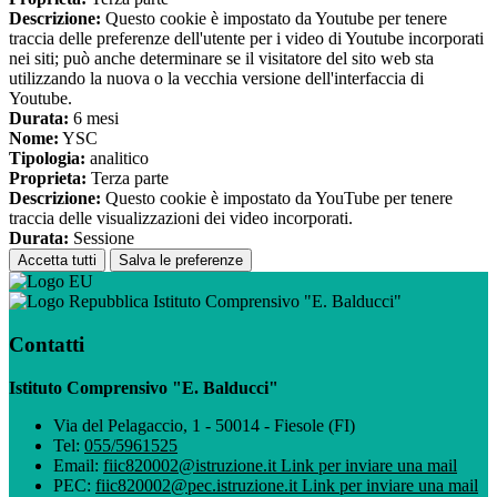
Descrizione:
Questo cookie è impostato da Youtube per tenere
traccia delle preferenze dell'utente per i video di Youtube incorporati
nei siti; può anche determinare se il visitatore del sito web sta
utilizzando la nuova o la vecchia versione dell'interfaccia di
Youtube.
Durata:
6 mesi
Nome:
YSC
Tipologia:
analitico
Proprieta:
Terza parte
Descrizione:
Questo cookie è impostato da YouTube per tenere
traccia delle visualizzazioni dei video incorporati.
Durata:
Sessione
Accetta tutti
Salva le preferenze
Istituto Comprensivo "E. Balducci"
Contatti
Istituto Comprensivo "E. Balducci"
Via del Pelagaccio, 1 - 50014 - Fiesole (FI)
Tel:
055/5961525
Email:
fiic820002@istruzione.it
Link per inviare una mail
PEC:
fiic820002@pec.istruzione.it
Link per inviare una mail