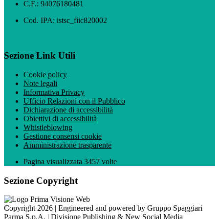
C.F.: 94076180481
Cod. IPA: istsc_fiic820002
Sezione Link Utili
Cookie policy
Note legali
Informativa Privacy
Ufficio Relazioni con il Pubblico
Dichiarazione di accessibilità
Obiettivi di accessibilità
Whistleblowing
Gestione consensi cookie
Amministrazione trasparente
Pagina visualizzata
3457
volte
Sezione Copyright
Copyright 2026 | Engineered and powered by Gruppo Spaggiari
Parma S.p.A. | Divisione Publishing & New Social Media