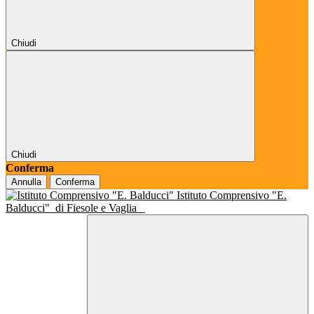
Chiudi
Chiudi
Conferma
Annulla
Conferma
Istituto Comprensivo "E.
Balducci"
di Fiesole e Vaglia