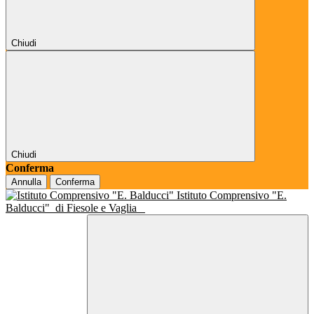
Chiudi
Chiudi
Conferma
Annulla
Conferma
Istituto Comprensivo "E.
Balducci"
di Fiesole e Vaglia