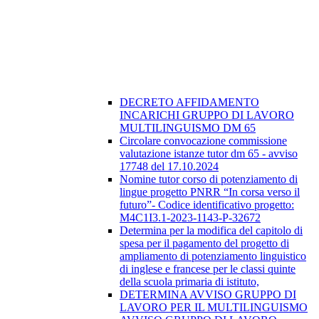
DECRETO AFFIDAMENTO
INCARICHI GRUPPO DI LAVORO
MULTILINGUISMO DM 65
Circolare convocazione commissione
valutazione istanze tutor dm 65 - avviso
17748 del 17.10.2024
Nomine tutor corso di potenziamento di
lingue progetto PNRR “In corsa verso il
futuro”- Codice identificativo progetto:
M4C1I3.1-2023-1143-P-32672
Determina per la modifica del capitolo di
spesa per il pagamento del progetto di
ampliamento di potenziamento linguistico
di inglese e francese per le classi quinte
della scuola primaria di istituto,
DETERMINA AVVISO GRUPPO DI
LAVORO PER IL MULTILINGUISMO