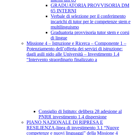
GRADUATORIA PROVVISORIA DM
65 INTERNI
Verbale di selezione per il conferimento
incarichi di tutor per le competenze stem e
multilinguismo
Graduatoria provvisoria tutor stem e corsi
di lingue
Missione 4 – Istruzione e Ricerca – Componente 1 –
Potenziamento dell’offerta dei servizi di istruzione:
dagli asili nido alle Università – Investimento 1.4
“Intervento straordinario finalizzato a
Consiglio di Istituto: delibera 28 adesione al
PNRR investimento 1.4 dispersione
PIANO NAZIONALE DI RIPRESA E
RESILIENZA-linea di investimento 3.1 “Nuove
competenze e nuovi linguaggi” della Missione 4