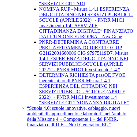
“SERVIZI E CITTADI
NOMINA RUP - Misura 1.4.1 ESPERIENZA
DEL CITTADINO NEI SERVIZI PUBBLICI -
SCUOLE (APRILE 2022)” - PNRR M1C1
Investimento 1.4 “SERVIZI E
CITTADINANZA DIGITALE” FINANZIATO
DALL’UNIONE EUROPEA – NextGene
PNRR-DETERMINA A CONTRARRE
PERL’AFFIDAMENTO DIRETTO CUP
G21f22001660006 CIG 97975119D7, Misura
1.4.1 ESPERIENZA DEL CITTADINO NEI
SERVIZI PUBBLICI-SCUOLE (APRILE
2022)” - PNRR M1C1 Investimento 1.4 “
DETERMINA RICHIESTA passOE FVOE
inerente ai fondi PNRR Misura 1.4.1
ESPERIENZA DEL CITTADINO NEI
SERVIZI PUBBLICI - SCUOLE (APRILE
2022)” - PNRR M1C1 Investimento 1.4
“SERVIZI E CITTADINANZA DIGITALE”
“Scuola 4.0: scuole innovative, cablaggio, nuovi
ambienti di apprendimento e laboratori” nell’ambito
della Missione 4 – Componente 1 – del PNRR,
finanziato dall’U.E.– Next Generation EU”