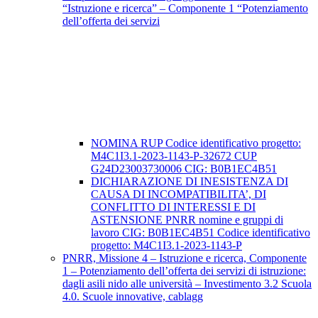
“Istruzione e ricerca” – Componente 1 “Potenziamento
dell’offerta dei servizi
NOMINA RUP Codice identificativo progetto:
M4C1I3.1-2023-1143-P-32672 CUP
G24D23003730006 CIG: B0B1EC4B51
DICHIARAZIONE DI INESISTENZA DI
CAUSA DI INCOMPATIBILITA’, DI
CONFLITTO DI INTERESSI E DI
ASTENSIONE PNRR nomine e gruppi di
lavoro CIG: B0B1EC4B51 Codice identificativo
progetto: M4C1I3.1-2023-1143-P
PNRR, Missione 4 – Istruzione e ricerca, Componente
1 – Potenziamento dell’offerta dei servizi di istruzione:
dagli asili nido alle università – Investimento 3.2 Scuola
4.0. Scuole innovative, cablagg