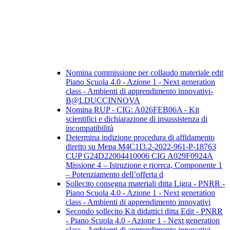
Nomina commissione per collaudo materiale edit
Piano Scuola 4.0 - Azione 1 - Next generation
class - Ambienti di apprendimento innovativi-
B@LDUCCINNOVA
Nomina RUP - CIG: A026FEB06A - Kit
scientifici e dichiarazione di insussistenza di
incompatibilità
Determina indizione procedura di affidamento
diretto su Mepa M4C1I3.2-2022-961-P-18763
CUP G24D22004410006 CIG A029F0924A
Missione 4 – Istruzione e ricerca, Componente 1
– Potenziamento dell’offerta d
Sollecito consegna materiali ditta Ligra - PNRR -
Piano Scuola 4.0 - Azione 1 - Next generation
class - Ambienti di apprendimento innovativi
Secondo sollecito Kit didattici ditta Edit - PNRR
- Piano Scuola 4.0 - Azione 1 - Next generation
class - Ambienti di apprendimento innovativi