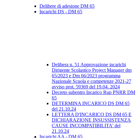
Delibere di adesione DM 65
Incarichi DS - DM 65
Delibera n. 51 Approvazione incarichi
Dirigente Scolastico Project Manager dm
65/2023 e Dm 66/2023 programma
Nazionale Scuola e competenze 2021-27
avviso prot. 59369 del 19.04. 2024
Decreto subentro Incarico Rup PNRR DM
65
DETERMINA INCARICO DS DM 65
del 21.10.24
LETTERA D'INCARICO DS DM 65 E
DICHIARAZIONE INSUSSISTENZA
CAUSE INCOMPATIBILITA' del
21.10.24
Incarichi AA - DM 65