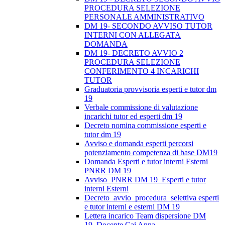
PROCEDURA SELEZIONE
PERSONALE AMMINISTRATIVO
DM 19- SECONDO AVVISO TUTOR
INTERNI CON ALLEGATA
DOMANDA
DM 19- DECRETO AVVIO 2
PROCEDURA SELEZIONE
CONFERIMENTO 4 INCARICHI
TUTOR
Graduatoria provvisoria esperti e tutor dm
19
Verbale commissione di valutazione
incarichi tutor ed esperti dm 19
Decreto nomina commissione esperti e
tutor dm 19
Avviso e domanda esperti percorsi
potenziamento competenza di base DM19
Domanda Esperti e tutor interni Esterni
PNRR DM 19
Avviso_PNRR DM 19_Esperti e tutor
interni Esterni
Decreto_avvio_procedura_selettiva esperti
e tutor interni e esterni DM 19
Lettera incarico Team dispersione DM
19_Docente Cai Anna