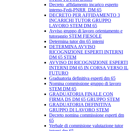
Decreto_affidamento incarico esperto
interno-Fedi-PNRR_DM 65
DECRETO PER AFFIDAMENTO 3
INCARICHI TUTOR GRUPPO
LAVORO STEM DM 65
Avviso gruppo di lavoro orientamento e
tutoraggio STEM FIESOLE
Determina tutor dm 65 interni
DETERMINA AVVISO
RICOGNIZIONE ESPERTI INTERNI
DM 65 STEM
AVVISO DI RICOGNIZIONE ESPERTI
INTERNI DM 65 IN CORSA VERSO IL
FUTURO
Graduatoria definitiva esperti dm 65
Nomina commissione gruppo di lavoro
STEM DM 65
GRADUATORIA FINALE CON
FIRMA DS DM 65 GRUPPO STEM
GRADUATORIA DEFINITIVA
GRUPPO DI LAVORO STEM
Decreto nomina commissione esperti dm
65
Verbale di commisione valutazione tutor
interni dm 65