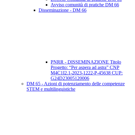
Avviso comunità di pratiche DM 66
Disseminazione - DM 66
PNRR - DISSEMINAZIONE Titolo
Progetto: “Per aspera ad astra” CNP
M4C1I2.1-2023-1222-P-45638 CUP:
G24D23005120006
DM 65 - Azioni di potenziamento delle competenze
STEM e multilinguistiche