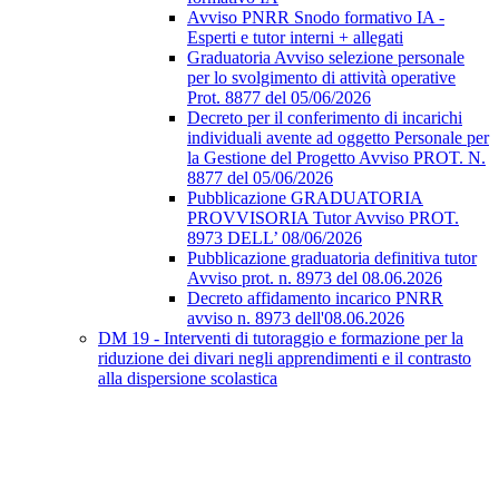
Avviso PNRR Snodo formativo IA -
Esperti e tutor interni + allegati
Graduatoria Avviso selezione personale
per lo svolgimento di attività operative
Prot. 8877 del 05/06/2026
Decreto per il conferimento di incarichi
individuali avente ad oggetto Personale per
la Gestione del Progetto Avviso PROT. N.
8877 del 05/06/2026
Pubblicazione GRADUATORIA
PROVVISORIA Tutor Avviso PROT.
8973 DELL’ 08/06/2026
Pubblicazione graduatoria definitiva tutor
Avviso prot. n. 8973 del 08.06.2026
Decreto affidamento incarico PNRR
avviso n. 8973 dell'08.06.2026
DM 19 - Interventi di tutoraggio e formazione per la
riduzione dei divari negli apprendimenti e il contrasto
alla dispersione scolastica