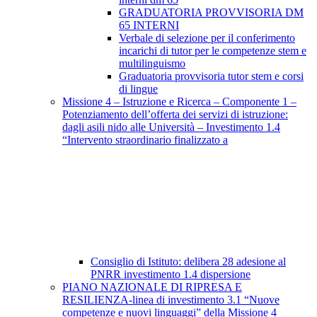
GRADUATORIA PROVVISORIA DM
65 INTERNI
Verbale di selezione per il conferimento
incarichi di tutor per le competenze stem e
multilinguismo
Graduatoria provvisoria tutor stem e corsi
di lingue
Missione 4 – Istruzione e Ricerca – Componente 1 –
Potenziamento dell’offerta dei servizi di istruzione:
dagli asili nido alle Università – Investimento 1.4
“Intervento straordinario finalizzato a
Consiglio di Istituto: delibera 28 adesione al
PNRR investimento 1.4 dispersione
PIANO NAZIONALE DI RIPRESA E
RESILIENZA-linea di investimento 3.1 “Nuove
competenze e nuovi linguaggi” della Missione 4