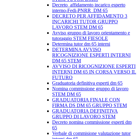
Decreto_affidamento incarico esperto
interno-Fedi-PNRR_DM 65
DECRETO PER AFFIDAMENTO 3
INCARICHI TUTOR GRUPPO
LAVORO STEM DM 65
Avviso gruppo di lavoro orientamento e
tutoraggio STEM FIESOLE
Determina tutor dm 65 interni
DETERMINA AVVISO
RICOGNIZIONE ESPERTI INTERNI
DM 65 STEM
AVVISO DI RICOGNIZIONE ESPERTI
INTERNI DM 65 IN CORSA VERSO IL
FUTURO
Graduatoria definitiva esperti dm 65
Nomina commissione gruppo di lavoro
STEM DM 65
GRADUATORIA FINALE CON
FIRMA DS DM 65 GRUPPO STEM
GRADUATORIA DEFINITIVA
GRUPPO DI LAVORO STEM
Decreto nomina commissione esperti dm
65
Verbale di commisione valutazione tutor
interni dm 65