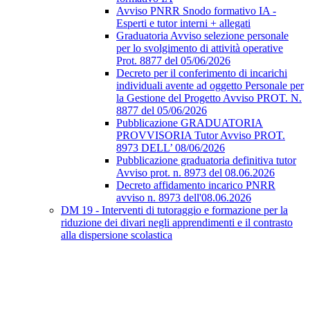
Avviso PNRR Snodo formativo IA -
Esperti e tutor interni + allegati
Graduatoria Avviso selezione personale
per lo svolgimento di attività operative
Prot. 8877 del 05/06/2026
Decreto per il conferimento di incarichi
individuali avente ad oggetto Personale per
la Gestione del Progetto Avviso PROT. N.
8877 del 05/06/2026
Pubblicazione GRADUATORIA
PROVVISORIA Tutor Avviso PROT.
8973 DELL’ 08/06/2026
Pubblicazione graduatoria definitiva tutor
Avviso prot. n. 8973 del 08.06.2026
Decreto affidamento incarico PNRR
avviso n. 8973 dell'08.06.2026
DM 19 - Interventi di tutoraggio e formazione per la
riduzione dei divari negli apprendimenti e il contrasto
alla dispersione scolastica