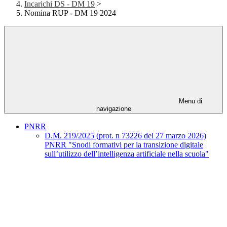
Incarichi DS - DM 19
>
Nomina RUP - DM 19 2024
Menu di
navigazione
PNRR
D.M. 219/2025 (prot. n 73226 del 27 marzo 2026)
PNRR "Snodi formativi per la transizione digitale
sull’utilizzo dell’intelligenza artificiale nella scuola"