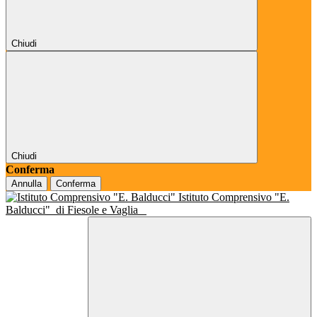
Chiudi
Chiudi
Conferma
Annulla
Conferma
Istituto Comprensivo "E.
Balducci"
di Fiesole e Vaglia