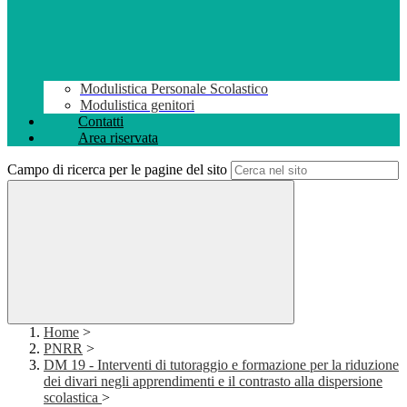
Modulistica Personale Scolastico
Modulistica genitori
Contatti
Area riservata
Campo di ricerca per le pagine del sito
Home
>
PNRR
>
DM 19 - Interventi di tutoraggio e formazione per la riduzione
dei divari negli apprendimenti e il contrasto alla dispersione
scolastica
>