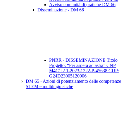
Avviso comunità di pratiche DM 66
Disseminazione - DM 66
PNRR - DISSEMINAZIONE Titolo
Progetto: “Per aspera ad astra” CNP
M4C1I2.1-2023-1222-P-45638 CUP:
G24D23005120006
DM 65 - Azioni di potenziamento delle competenze
STEM e multilinguistiche