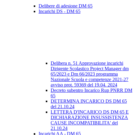
Delibere di adesione DM 65
Incarichi DS - DM 65
Delibera n. 51 Approvazione incarichi
Dirigente Scolastico Project Manager dm
65/2023 e Dm 66/2023 programma
Nazionale Scuola e competenze 2021-27
avviso prot. 59369 del 19.04. 2024
Decreto subentro Incarico Rup PNRR DM
65
DETERMINA INCARICO DS DM 65
del 21.10.24
LETTERA D'INCARICO DS DM 65 E
DICHIARAZIONE INSUSSISTENZA
CAUSE INCOMPATIBILITA' del
21.10.24
Incarichi AA - DM 65