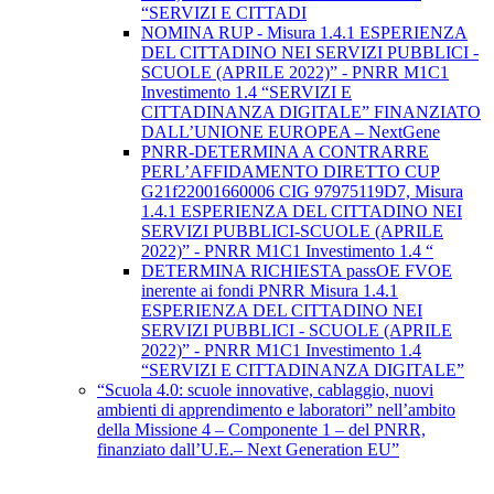
“SERVIZI E CITTADI
NOMINA RUP - Misura 1.4.1 ESPERIENZA
DEL CITTADINO NEI SERVIZI PUBBLICI -
SCUOLE (APRILE 2022)” - PNRR M1C1
Investimento 1.4 “SERVIZI E
CITTADINANZA DIGITALE” FINANZIATO
DALL’UNIONE EUROPEA – NextGene
PNRR-DETERMINA A CONTRARRE
PERL’AFFIDAMENTO DIRETTO CUP
G21f22001660006 CIG 97975119D7, Misura
1.4.1 ESPERIENZA DEL CITTADINO NEI
SERVIZI PUBBLICI-SCUOLE (APRILE
2022)” - PNRR M1C1 Investimento 1.4 “
DETERMINA RICHIESTA passOE FVOE
inerente ai fondi PNRR Misura 1.4.1
ESPERIENZA DEL CITTADINO NEI
SERVIZI PUBBLICI - SCUOLE (APRILE
2022)” - PNRR M1C1 Investimento 1.4
“SERVIZI E CITTADINANZA DIGITALE”
“Scuola 4.0: scuole innovative, cablaggio, nuovi
ambienti di apprendimento e laboratori” nell’ambito
della Missione 4 – Componente 1 – del PNRR,
finanziato dall’U.E.– Next Generation EU”