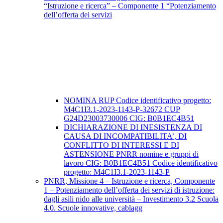
“Istruzione e ricerca” – Componente 1 “Potenziamento
dell’offerta dei servizi
NOMINA RUP Codice identificativo progetto:
M4C1I3.1-2023-1143-P-32672 CUP
G24D23003730006 CIG: B0B1EC4B51
DICHIARAZIONE DI INESISTENZA DI
CAUSA DI INCOMPATIBILITA’, DI
CONFLITTO DI INTERESSI E DI
ASTENSIONE PNRR nomine e gruppi di
lavoro CIG: B0B1EC4B51 Codice identificativo
progetto: M4C1I3.1-2023-1143-P
PNRR, Missione 4 – Istruzione e ricerca, Componente
1 – Potenziamento dell’offerta dei servizi di istruzione:
dagli asili nido alle università – Investimento 3.2 Scuola
4.0. Scuole innovative, cablagg