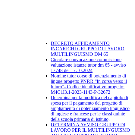
DECRETO AFFIDAMENTO
INCARICHI GRUPPO DI LAVORO
MULTILINGUISMO DM 65
Circolare convocazione commissione
valutazione istanze tutor dm 65 - avviso
17748 del 17.10.2024
Nomine tutor corso di potenziamento di
lingue progetto PNRR “In corsa verso il
futuro”- Codice identificativo progetto:
M4C1I3.1-2023-1143-P-32672
Determina per la modifica del capitolo di
spesa per il pagamento del progetto di
ampliamento di potenziamento linguistico
di inglese e francese per le classi quinte
della scuola primaria di istituto,
DETERMINA AVVISO GRUPPO DI
LAVORO PER IL MULTILINGUISMO