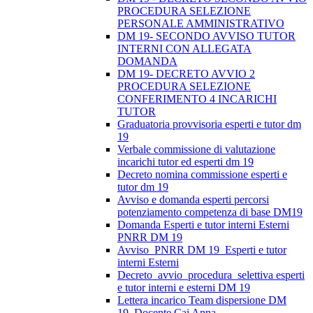
PROCEDURA SELEZIONE
PERSONALE AMMINISTRATIVO
DM 19- SECONDO AVVISO TUTOR
INTERNI CON ALLEGATA
DOMANDA
DM 19- DECRETO AVVIO 2
PROCEDURA SELEZIONE
CONFERIMENTO 4 INCARICHI
TUTOR
Graduatoria provvisoria esperti e tutor dm
19
Verbale commissione di valutazione
incarichi tutor ed esperti dm 19
Decreto nomina commissione esperti e
tutor dm 19
Avviso e domanda esperti percorsi
potenziamento competenza di base DM19
Domanda Esperti e tutor interni Esterni
PNRR DM 19
Avviso_PNRR DM 19_Esperti e tutor
interni Esterni
Decreto_avvio_procedura_selettiva esperti
e tutor interni e esterni DM 19
Lettera incarico Team dispersione DM
19_Docente Cai Anna