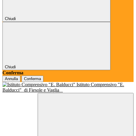
Chiudi
Chiudi
Conferma
Annulla
Conferma
Istituto Comprensivo "E.
Balducci"
di Fiesole e Vaglia