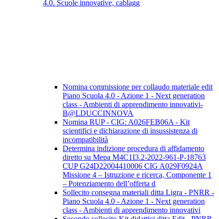
4.0. Scuole innovative, cablagg
Nomina commissione per collaudo materiale edit
Piano Scuola 4.0 - Azione 1 - Next generation
class - Ambienti di apprendimento innovativi-
B@LDUCCINNOVA
Nomina RUP - CIG: A026FEB06A - Kit
scientifici e dichiarazione di insussistenza di
incompatibilità
Determina indizione procedura di affidamento
diretto su Mepa M4C1I3.2-2022-961-P-18763
CUP G24D22004410006 CIG A029F0924A
Missione 4 – Istruzione e ricerca, Componente 1
– Potenziamento dell’offerta d
Sollecito consegna materiali ditta Ligra - PNRR -
Piano Scuola 4.0 - Azione 1 - Next generation
class - Ambienti di apprendimento innovativi
Secondo sollecito Kit didattici ditta Edit - PNRR