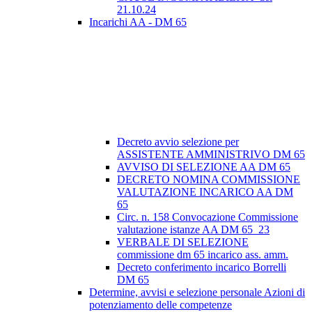
21.10.24
Incarichi AA - DM 65
Decreto avvio selezione per
ASSISTENTE AMMINISTRIVO DM 65
AVVISO DI SELEZIONE AA DM 65
DECRETO NOMINA COMMISSIONE
VALUTAZIONE INCARICO AA DM
65
Circ. n. 158 Convocazione Commissione
valutazione istanze AA DM 65_23
VERBALE DI SELEZIONE
commissione dm 65 incarico ass. amm.
Decreto conferimento incarico Borrelli
DM 65
Determine, avvisi e selezione personale Azioni di
potenziamento delle competenze