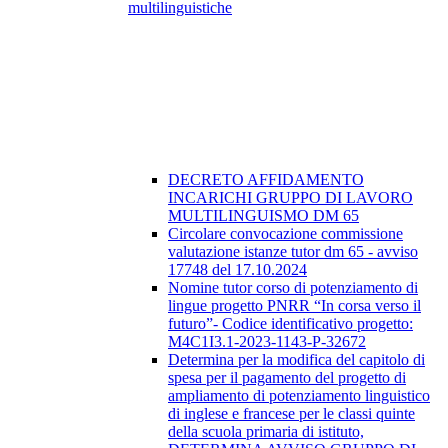
multilinguistiche
DECRETO AFFIDAMENTO
INCARICHI GRUPPO DI LAVORO
MULTILINGUISMO DM 65
Circolare convocazione commissione
valutazione istanze tutor dm 65 - avviso
17748 del 17.10.2024
Nomine tutor corso di potenziamento di
lingue progetto PNRR “In corsa verso il
futuro”- Codice identificativo progetto:
M4C1I3.1-2023-1143-P-32672
Determina per la modifica del capitolo di
spesa per il pagamento del progetto di
ampliamento di potenziamento linguistico
di inglese e francese per le classi quinte
della scuola primaria di istituto,