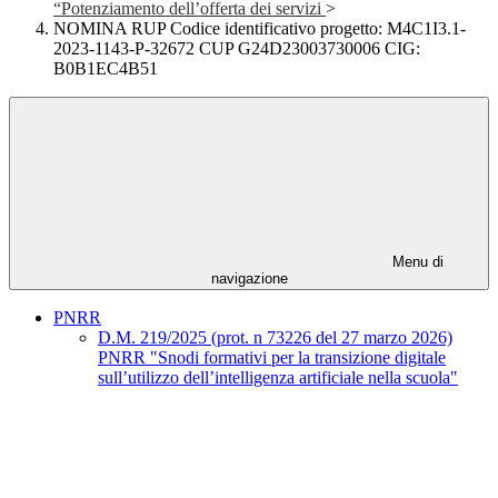
“Potenziamento dell’offerta dei servizi
>
NOMINA RUP Codice identificativo progetto: M4C1I3.1-
2023-1143-P-32672 CUP G24D23003730006 CIG:
B0B1EC4B51
Menu di
navigazione
PNRR
D.M. 219/2025 (prot. n 73226 del 27 marzo 2026)
PNRR "Snodi formativi per la transizione digitale
sull’utilizzo dell’intelligenza artificiale nella scuola"