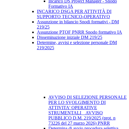
Incarico DS Project Manager - Snodo
Formativo IA
INCARICO DSGA PER ATTIVITÀ DI
SUPPORTO TECNICO-OPERATIVO
Assunzione in bilancio Snodi formativi - DM
219/25
Assunzione PTOF PNRR Snodo formativo IA
Disseminazione iniziale DM 219/25
Determine, avvisi e selezione personale DM
219/2025
AVVISO DI SELEZIONE PERSONALE
PER LO SVOLGIMENTO DI
ATTIVITA' OPERATIVE
STRUMENTALI _ AVVISO
PUBBLICO D.M. 219/2025 (prot. n
73226 del 27 marzo 2026) PNRR
Determina di avvio procedura selettiva