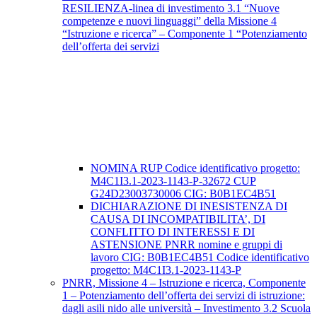
RESILIENZA-linea di investimento 3.1 “Nuove
competenze e nuovi linguaggi” della Missione 4
“Istruzione e ricerca” – Componente 1 “Potenziamento
dell’offerta dei servizi
NOMINA RUP Codice identificativo progetto:
M4C1I3.1-2023-1143-P-32672 CUP
G24D23003730006 CIG: B0B1EC4B51
DICHIARAZIONE DI INESISTENZA DI
CAUSA DI INCOMPATIBILITA’, DI
CONFLITTO DI INTERESSI E DI
ASTENSIONE PNRR nomine e gruppi di
lavoro CIG: B0B1EC4B51 Codice identificativo
progetto: M4C1I3.1-2023-1143-P
PNRR, Missione 4 – Istruzione e ricerca, Componente
1 – Potenziamento dell’offerta dei servizi di istruzione:
dagli asili nido alle università – Investimento 3.2 Scuola