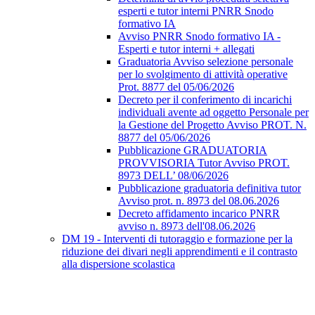
esperti e tutor interni PNRR Snodo
formativo IA
Avviso PNRR Snodo formativo IA -
Esperti e tutor interni + allegati
Graduatoria Avviso selezione personale
per lo svolgimento di attività operative
Prot. 8877 del 05/06/2026
Decreto per il conferimento di incarichi
individuali avente ad oggetto Personale per
la Gestione del Progetto Avviso PROT. N.
8877 del 05/06/2026
Pubblicazione GRADUATORIA
PROVVISORIA Tutor Avviso PROT.
8973 DELL’ 08/06/2026
Pubblicazione graduatoria definitiva tutor
Avviso prot. n. 8973 del 08.06.2026
Decreto affidamento incarico PNRR
avviso n. 8973 dell'08.06.2026
DM 19 - Interventi di tutoraggio e formazione per la
riduzione dei divari negli apprendimenti e il contrasto
alla dispersione scolastica