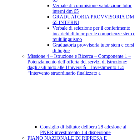
Verbale di commisione valutazione tutor
interni dm 65
GRADUATORIA PROVVISORIA DM
65 INTERNI
Verbale di selezione per il conferimento
incarichi di tutor per le competenze stem e
multilinguismo
Graduatoria provvisoria tutor stem e corsi
di lingue
Missione 4 – Istruzione e Ricerca – Componente 1 –
Potenziamento dell’offerta dei servizi di istruzione:
dagli asili nido alle Università – Investimento 1.4
“Intervento straordinario finalizzato a
Consiglio di Istituto: delibera 28 adesione al
PNRR investimento 1.4 dispersione
PIANO NAZIONALE DI RIPRESA E