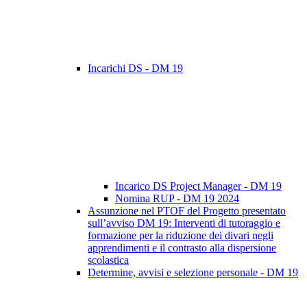
Incarichi DS - DM 19
Incarico DS Project Manager - DM 19
Nomina RUP - DM 19 2024
Assunzione nel PTOF del Progetto presentato
sull’avviso DM 19: Interventi di tutoraggio e
formazione per la riduzione dei divari negli
apprendimenti e il contrasto alla dispersione
scolastica
Determine, avvisi e selezione personale - DM 19