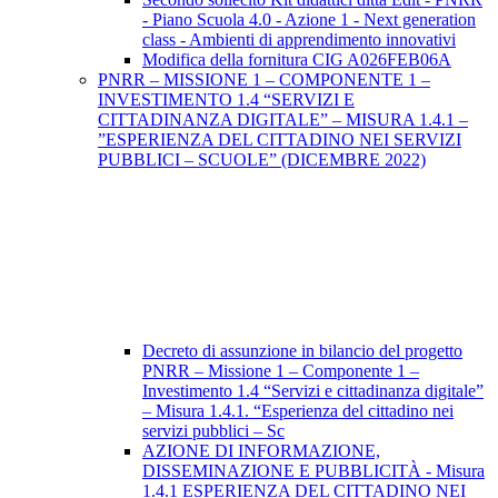
- Piano Scuola 4.0 - Azione 1 - Next generation
class - Ambienti di apprendimento innovativi
Modifica della fornitura CIG A026FEB06A
PNRR – MISSIONE 1 – COMPONENTE 1 –
INVESTIMENTO 1.4 “SERVIZI E
CITTADINANZA DIGITALE” – MISURA 1.4.1 –
”ESPERIENZA DEL CITTADINO NEI SERVIZI
PUBBLICI – SCUOLE” (DICEMBRE 2022)
Decreto di assunzione in bilancio del progetto
PNRR – Missione 1 – Componente 1 –
Investimento 1.4 “Servizi e cittadinanza digitale”
– Misura 1.4.1. “Esperienza del cittadino nei
servizi pubblici – Sc
AZIONE DI INFORMAZIONE,
DISSEMINAZIONE E PUBBLICITÀ - Misura
1.4.1 ESPERIENZA DEL CITTADINO NEI