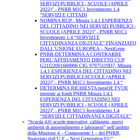
SERVIZI PUBBLICI - SCUOLE (APRILE
2022)” - PNRR M1C1 Investimento 1.4
“SERVIZI E CITTADI
NOMINA RUP - Misura 1.4.1 ESPERIENZA
DEL CITTADINO NEI SERVIZI PUBBLICI -
SCUOLE (APRILE 2022)” - PNRR M1C1
Investimento 1.4 “SERVIZI E
CITTADINANZA DIGITALE” FINANZIATO
DALL’UNIONE EUROPEA – NextGene
PNRR-DETERMINA A CONTRARRE
PERL’AFFIDAMENTO DIRETTO CUP
G21f22001660006 CIG 97975119D7, Misura
1.4.1 ESPERIENZA DEL CITTADINO NEI
SERVIZI PUBBLICI-SCUOLE (APRILE
2022)” - PNRR M1C1 Investimento 1.4 “
DETERMINA RICHIESTA passOE FVOE
inerente ai fondi PNRR Misura 1.4.1
ESPERIENZA DEL CITTADINO NEI
SERVIZI PUBBLICI - SCUOLE (APRILE
2022)” - PNRR M1C1 Investimento 1.4
“SERVIZI E CITTADINANZA DIGITALE”
“Scuola 4.0: scuole innovative, cablaggio, nuovi
ambienti di apprendimento e laboratori” nell’ambito
della Missione 4 – Componente 1 – del PNRR,
finanziato dall’U.E.– Next Generation EU”