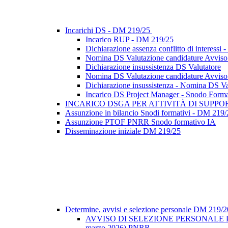
Incarichi DS - DM 219/25
Incarico RUP - DM 219/25
Dichiarazione assenza conflitto di interes
Nomina DS Valutazione candidature Avviso se
Dichiarazione insussistenza DS Valutatore
Nomina DS Valutazione candidature Avviso se
Dichiarazione insussistenza - Nomina DS Val
Incarico DS Project Manager - Snodo Form
INCARICO DSGA PER ATTIVITÀ DI SUPP
Assunzione in bilancio Snodi formativi - DM 219/
Assunzione PTOF PNRR Snodo formativo IA
Disseminazione iniziale DM 219/25
Determine, avvisi e selezione personale DM 219/
AVVISO DI SELEZIONE PERSONALE PE
marzo 2026) PNRR