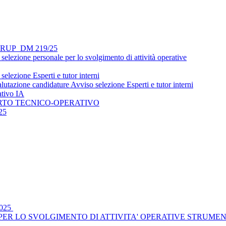
si - RUP_DM 219/25
lezione personale per lo svolgimento di attività operative
lezione Esperti e tutor interni
utazione candidature Avviso selezione Esperti e tutor interni
ativo IA
ORTO TECNICO-OPERATIVO
25
2025
R LO SVOLGIMENTO DI ATTIVITA' OPERATIVE STRUMENTALI _