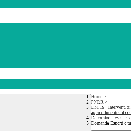
Home
>
PNRR
>
DM 19 - Interventi di 
apprendimenti e il con
Determine, avvisi e 
Domanda Esperti e t