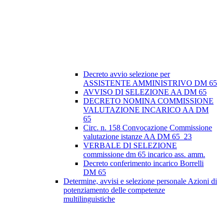
Decreto avvio selezione per
ASSISTENTE AMMINISTRIVO DM 65
AVVISO DI SELEZIONE AA DM 65
DECRETO NOMINA COMMISSIONE
VALUTAZIONE INCARICO AA DM
65
Circ. n. 158 Convocazione Commissione
valutazione istanze AA DM 65_23
VERBALE DI SELEZIONE
commissione dm 65 incarico ass. amm.
Decreto conferimento incarico Borrelli
DM 65
Determine, avvisi e selezione personale Azioni di
potenziamento delle competenze
multilinguistiche