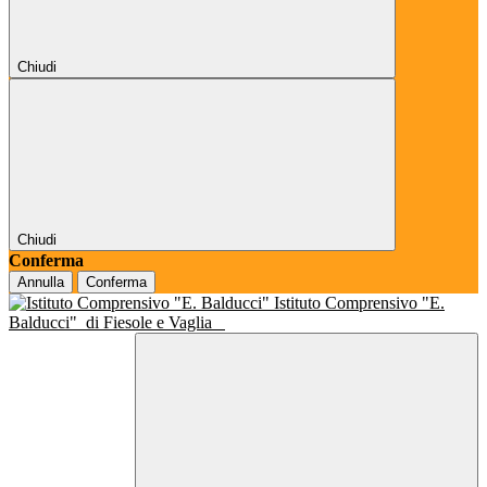
Chiudi
Chiudi
Conferma
Annulla
Conferma
Istituto Comprensivo "E.
Balducci"
di Fiesole e Vaglia