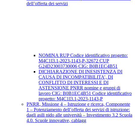
dell’offerta dei servizi
NOMINA RUP Codice identificativo progetto:
M4C1I3.1-2023-1143-P-32672 CUP
G24D23003730006 CIG: B0B1EC4B51
DICHIARAZIONE DI INESISTENZA DI
CAUSA DI INCOMPATIBILITA’, DI
CONFLITTO DI INTERESSI E DI
ASTENSIONE PNRR nomine e gruppi di
lavoro CIG: B0B1EC4B51 Codice identificativo
progetto: M4C1I3.1-2023-1143-P
PNRR, Missione 4 – Istruzione e ricerca, Componente
1 – Potenziamento dell’offerta dei servizi di istruzione:
dagli asili nido alle università – Investimento 3.2 Scuola
4.0. Scuole innovative, cablagg