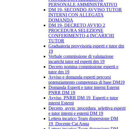
PERSONALE AMMINISTRATIVO
DM 19- SECONDO AVVISO TUTOR
INTERNI CON ALLEGATA
DOMANDA
DM 19- DECRETO AVVIO 2
PROCEDURA SELEZIONE
CONFERIMENTO 4 INCARICHI
TUTOR
Graduatoria provvisoria esperti e tutor dm
19
Verbale commissione di valutazione
incarichi tutor ed esperti dm 19
Decreto nomina commissione esperti e
tutor dm 19
Avviso e domanda esperti percorsi
potenziamento competenza di base DM19
Domanda Esperti e tutor interni Esterni
PNRR DM 19
Avviso_PNRR DM 19_Esperti e tutor
interni Esterni
Decreto_avvio_procedura_selettiva esperti
e tutor interni e esterni DM 19
Lettera incarico Team dispersione DM
19_Docente Cai Anna
Lettera incarico Team dispersione DM