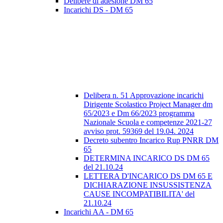
Delibere di adesione DM 65
Incarichi DS - DM 65
Delibera n. 51 Approvazione incarichi
Dirigente Scolastico Project Manager dm
65/2023 e Dm 66/2023 programma
Nazionale Scuola e competenze 2021-27
avviso prot. 59369 del 19.04. 2024
Decreto subentro Incarico Rup PNRR DM
65
DETERMINA INCARICO DS DM 65
del 21.10.24
LETTERA D'INCARICO DS DM 65 E
DICHIARAZIONE INSUSSISTENZA
CAUSE INCOMPATIBILITA' del
21.10.24
Incarichi AA - DM 65