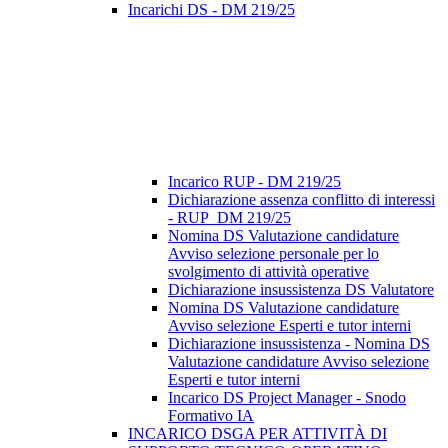
Incarichi DS - DM 219/25
Incarico RUP - DM 219/25
Dichiarazione assenza conflitto di interessi
- RUP_DM 219/25
Nomina DS Valutazione candidature
Avviso selezione personale per lo
svolgimento di attività operative
Dichiarazione insussistenza DS Valutatore
Nomina DS Valutazione candidature
Avviso selezione Esperti e tutor interni
Dichiarazione insussistenza - Nomina DS
Valutazione candidature Avviso selezione
Esperti e tutor interni
Incarico DS Project Manager - Snodo
Formativo IA
INCARICO DSGA PER ATTIVITÀ DI