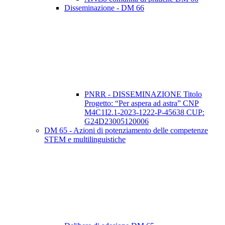
Disseminazione - DM 66
PNRR - DISSEMINAZIONE Titolo
Progetto: “Per aspera ad astra” CNP
M4C1I2.1-2023-1222-P-45638 CUP:
G24D23005120006
DM 65 - Azioni di potenziamento delle competenze
STEM e multilinguistiche