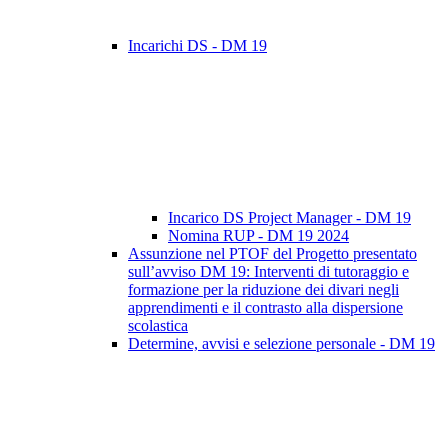
Incarichi DS - DM 19
Incarico DS Project Manager - DM 19
Nomina RUP - DM 19 2024
Assunzione nel PTOF del Progetto presentato
sull’avviso DM 19: Interventi di tutoraggio e
formazione per la riduzione dei divari negli
apprendimenti e il contrasto alla dispersione
scolastica
Determine, avvisi e selezione personale - DM 19