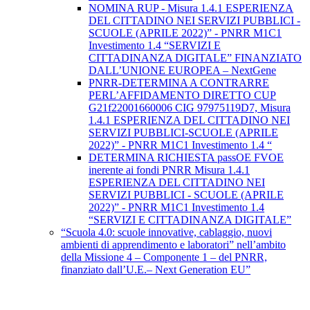
NOMINA RUP - Misura 1.4.1 ESPERIENZA
DEL CITTADINO NEI SERVIZI PUBBLICI -
SCUOLE (APRILE 2022)” - PNRR M1C1
Investimento 1.4 “SERVIZI E
CITTADINANZA DIGITALE” FINANZIATO
DALL’UNIONE EUROPEA – NextGene
PNRR-DETERMINA A CONTRARRE
PERL’AFFIDAMENTO DIRETTO CUP
G21f22001660006 CIG 97975119D7, Misura
1.4.1 ESPERIENZA DEL CITTADINO NEI
SERVIZI PUBBLICI-SCUOLE (APRILE
2022)” - PNRR M1C1 Investimento 1.4 “
DETERMINA RICHIESTA passOE FVOE
inerente ai fondi PNRR Misura 1.4.1
ESPERIENZA DEL CITTADINO NEI
SERVIZI PUBBLICI - SCUOLE (APRILE
2022)” - PNRR M1C1 Investimento 1.4
“SERVIZI E CITTADINANZA DIGITALE”
“Scuola 4.0: scuole innovative, cablaggio, nuovi
ambienti di apprendimento e laboratori” nell’ambito
della Missione 4 – Componente 1 – del PNRR,
finanziato dall’U.E.– Next Generation EU”