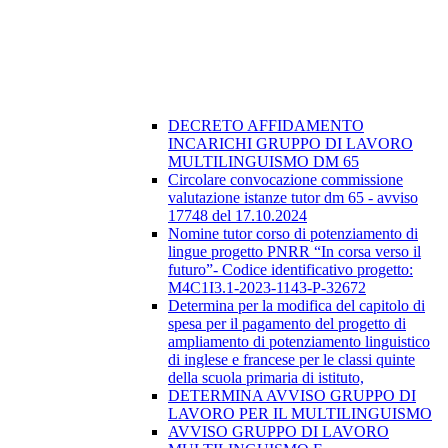
DECRETO AFFIDAMENTO
INCARICHI GRUPPO DI LAVORO
MULTILINGUISMO DM 65
Circolare convocazione commissione
valutazione istanze tutor dm 65 - avviso
17748 del 17.10.2024
Nomine tutor corso di potenziamento di
lingue progetto PNRR “In corsa verso il
futuro”- Codice identificativo progetto:
M4C1I3.1-2023-1143-P-32672
Determina per la modifica del capitolo di
spesa per il pagamento del progetto di
ampliamento di potenziamento linguistico
di inglese e francese per le classi quinte
della scuola primaria di istituto,
DETERMINA AVVISO GRUPPO DI
LAVORO PER IL MULTILINGUISMO
AVVISO GRUPPO DI LAVORO