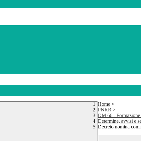
Home
>
PNRR
>
DM 66 - Formazione de
Determine, avvisi e 
Decreto nomina commi