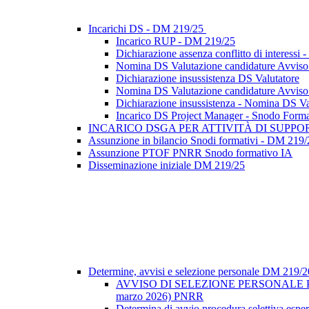
Incarichi DS - DM 219/25
Incarico RUP - DM 219/25
Dichiarazione assenza conflitto di interes
Nomina DS Valutazione candidature Avviso se
Dichiarazione insussistenza DS Valutatore
Nomina DS Valutazione candidature Avviso se
Dichiarazione insussistenza - Nomina DS Val
Incarico DS Project Manager - Snodo Form
INCARICO DSGA PER ATTIVITÀ DI SUPP
Assunzione in bilancio Snodi formativi - DM 219/
Assunzione PTOF PNRR Snodo formativo IA
Disseminazione iniziale DM 219/25
Determine, avvisi e selezione personale DM 219/
AVVISO DI SELEZIONE PERSONALE PE
marzo 2026) PNRR
Determina di avvio procedura selettiva espe