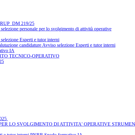
si - RUP_DM 219/25
lezione personale per lo svolgimento di attività operative
lezione Esperti e tutor interni
utazione candidature Avviso selezione Esperti e tutor interni
ativo IA
ORTO TECNICO-OPERATIVO
25
2025
R LO SVOLGIMENTO DI ATTIVITA' OPERATIVE STRUMENTALI _
rti e tutor interni PNRR Snodo formativo IA