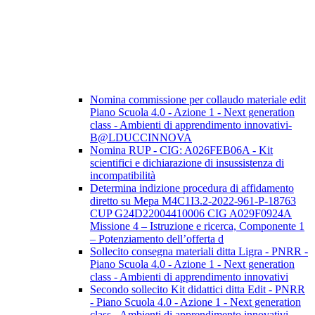
Nomina commissione per collaudo materiale edit
Piano Scuola 4.0 - Azione 1 - Next generation
class - Ambienti di apprendimento innovativi-
B@LDUCCINNOVA
Nomina RUP - CIG: A026FEB06A - Kit
scientifici e dichiarazione di insussistenza di
incompatibilità
Determina indizione procedura di affidamento
diretto su Mepa M4C1I3.2-2022-961-P-18763
CUP G24D22004410006 CIG A029F0924A
Missione 4 – Istruzione e ricerca, Componente 1
– Potenziamento dell’offerta d
Sollecito consegna materiali ditta Ligra - PNRR -
Piano Scuola 4.0 - Azione 1 - Next generation
class - Ambienti di apprendimento innovativi
Secondo sollecito Kit didattici ditta Edit - PNRR
- Piano Scuola 4.0 - Azione 1 - Next generation
class - Ambienti di apprendimento innovativi