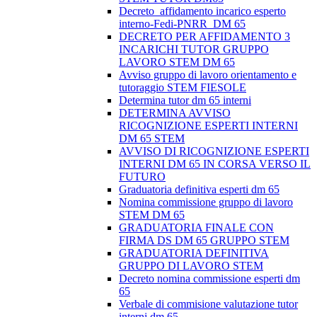
Decreto_affidamento incarico esperto
interno-Fedi-PNRR_DM 65
DECRETO PER AFFIDAMENTO 3
INCARICHI TUTOR GRUPPO
LAVORO STEM DM 65
Avviso gruppo di lavoro orientamento e
tutoraggio STEM FIESOLE
Determina tutor dm 65 interni
DETERMINA AVVISO
RICOGNIZIONE ESPERTI INTERNI
DM 65 STEM
AVVISO DI RICOGNIZIONE ESPERTI
INTERNI DM 65 IN CORSA VERSO IL
FUTURO
Graduatoria definitiva esperti dm 65
Nomina commissione gruppo di lavoro
STEM DM 65
GRADUATORIA FINALE CON
FIRMA DS DM 65 GRUPPO STEM
GRADUATORIA DEFINITIVA
GRUPPO DI LAVORO STEM
Decreto nomina commissione esperti dm
65
Verbale di commisione valutazione tutor
interni dm 65