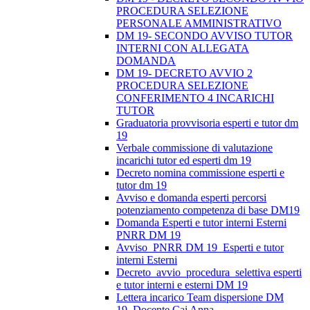
PROCEDURA SELEZIONE
PERSONALE AMMINISTRATIVO
DM 19- SECONDO AVVISO TUTOR
INTERNI CON ALLEGATA
DOMANDA
DM 19- DECRETO AVVIO 2
PROCEDURA SELEZIONE
CONFERIMENTO 4 INCARICHI
TUTOR
Graduatoria provvisoria esperti e tutor dm
19
Verbale commissione di valutazione
incarichi tutor ed esperti dm 19
Decreto nomina commissione esperti e
tutor dm 19
Avviso e domanda esperti percorsi
potenziamento competenza di base DM19
Domanda Esperti e tutor interni Esterni
PNRR DM 19
Avviso_PNRR DM 19_Esperti e tutor
interni Esterni
Decreto_avvio_procedura_selettiva esperti
e tutor interni e esterni DM 19
Lettera incarico Team dispersione DM
19_Docente Cai Anna