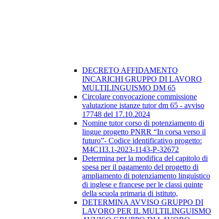
DECRETO AFFIDAMENTO
INCARICHI GRUPPO DI LAVORO
MULTILINGUISMO DM 65
Circolare convocazione commissione
valutazione istanze tutor dm 65 - avviso
17748 del 17.10.2024
Nomine tutor corso di potenziamento di
lingue progetto PNRR “In corsa verso il
futuro”- Codice identificativo progetto:
M4C1I3.1-2023-1143-P-32672
Determina per la modifica del capitolo di
spesa per il pagamento del progetto di
ampliamento di potenziamento linguistico
di inglese e francese per le classi quinte
della scuola primaria di istituto,
DETERMINA AVVISO GRUPPO DI
LAVORO PER IL MULTILINGUISMO