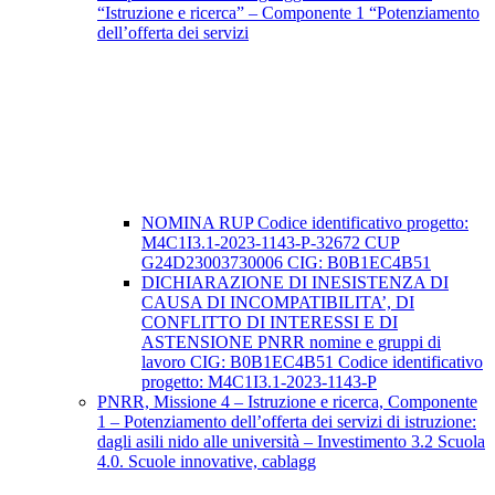
“Istruzione e ricerca” – Componente 1 “Potenziamento
dell’offerta dei servizi
NOMINA RUP Codice identificativo progetto:
M4C1I3.1-2023-1143-P-32672 CUP
G24D23003730006 CIG: B0B1EC4B51
DICHIARAZIONE DI INESISTENZA DI
CAUSA DI INCOMPATIBILITA’, DI
CONFLITTO DI INTERESSI E DI
ASTENSIONE PNRR nomine e gruppi di
lavoro CIG: B0B1EC4B51 Codice identificativo
progetto: M4C1I3.1-2023-1143-P
PNRR, Missione 4 – Istruzione e ricerca, Componente
1 – Potenziamento dell’offerta dei servizi di istruzione:
dagli asili nido alle università – Investimento 3.2 Scuola
4.0. Scuole innovative, cablagg