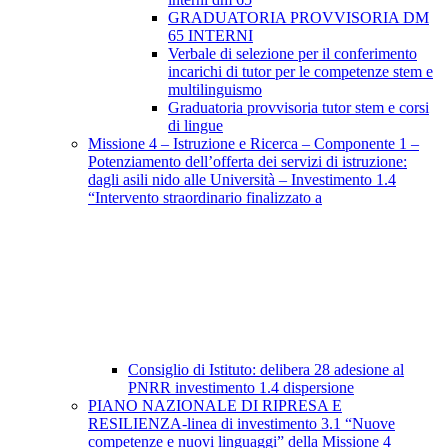
GRADUATORIA PROVVISORIA DM
65 INTERNI
Verbale di selezione per il conferimento
incarichi di tutor per le competenze stem e
multilinguismo
Graduatoria provvisoria tutor stem e corsi
di lingue
Missione 4 – Istruzione e Ricerca – Componente 1 –
Potenziamento dell’offerta dei servizi di istruzione:
dagli asili nido alle Università – Investimento 1.4
“Intervento straordinario finalizzato a
Consiglio di Istituto: delibera 28 adesione al
PNRR investimento 1.4 dispersione
PIANO NAZIONALE DI RIPRESA E
RESILIENZA-linea di investimento 3.1 “Nuove
competenze e nuovi linguaggi” della Missione 4