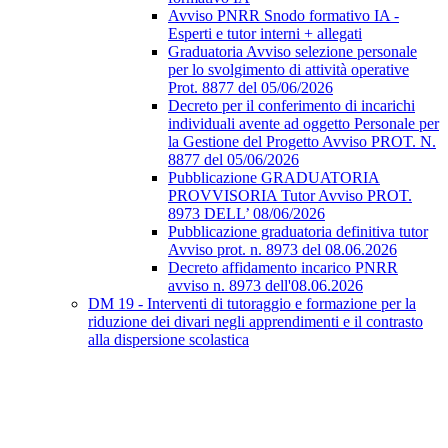
Avviso PNRR Snodo formativo IA -
Esperti e tutor interni + allegati
Graduatoria Avviso selezione personale
per lo svolgimento di attività operative
Prot. 8877 del 05/06/2026
Decreto per il conferimento di incarichi
individuali avente ad oggetto Personale per
la Gestione del Progetto Avviso PROT. N.
8877 del 05/06/2026
Pubblicazione GRADUATORIA
PROVVISORIA Tutor Avviso PROT.
8973 DELL’ 08/06/2026
Pubblicazione graduatoria definitiva tutor
Avviso prot. n. 8973 del 08.06.2026
Decreto affidamento incarico PNRR
avviso n. 8973 dell'08.06.2026
DM 19 - Interventi di tutoraggio e formazione per la
riduzione dei divari negli apprendimenti e il contrasto
alla dispersione scolastica