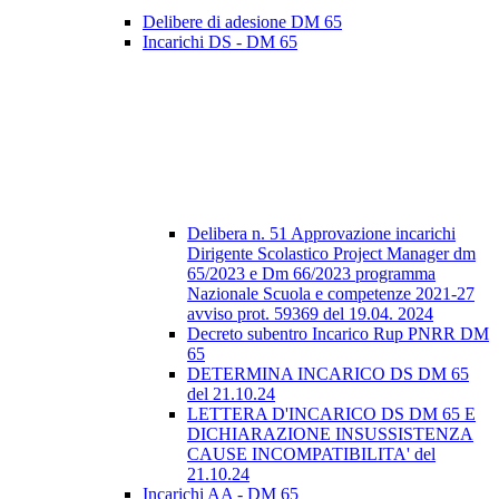
Delibere di adesione DM 65
Incarichi DS - DM 65
Delibera n. 51 Approvazione incarichi
Dirigente Scolastico Project Manager dm
65/2023 e Dm 66/2023 programma
Nazionale Scuola e competenze 2021-27
avviso prot. 59369 del 19.04. 2024
Decreto subentro Incarico Rup PNRR DM
65
DETERMINA INCARICO DS DM 65
del 21.10.24
LETTERA D'INCARICO DS DM 65 E
DICHIARAZIONE INSUSSISTENZA
CAUSE INCOMPATIBILITA' del
21.10.24
Incarichi AA - DM 65