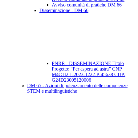
Avviso comunità di pratiche DM 66
Disseminazione - DM 66
PNRR - DISSEMINAZIONE Titolo
Progetto: “Per aspera ad astra” CNP
M4C1I2.1-2023-1222-P-45638 CUP:
G24D23005120006
DM 65 - Azioni di potenziamento delle competenze
STEM e multilinguistiche