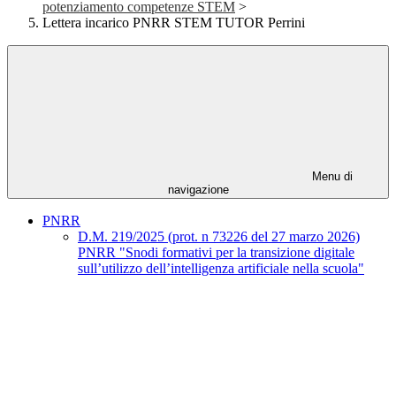
potenziamento competenze STEM
>
Lettera incarico PNRR STEM TUTOR Perrini
Menu di
navigazione
PNRR
D.M. 219/2025 (prot. n 73226 del 27 marzo 2026)
PNRR "Snodi formativi per la transizione digitale
sull’utilizzo dell’intelligenza artificiale nella scuola"