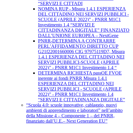
“SERVIZI E CITTADI
NOMINA RUP - Misura 1.4.1 ESPERIENZA
DEL CITTADINO NEI SERVIZI PUBBLICI -
SCUOLE (APRILE 2022)” - PNRR M1C1
Investimento 1.4 “SERVIZI E
CITTADINANZA DIGITALE” FINANZIATO
DALL’UNIONE EUROPEA – NextGene
PNRR-DETERMINA A CONTRARRE
PERL’AFFIDAMENTO DIRETTO CUP
G21f22001660006 CIG 97975119D7, Misura
1.4.1 ESPERIENZA DEL CITTADINO NEI
SERVIZI PUBBLICI-SCUOLE (APRILE
2022)” - PNRR M1C1 Investimento 1.4 “
DETERMINA RICHIESTA passOE FVOE
inerente ai fondi PNRR Misura 1.4.1
ESPERIENZA DEL CITTADINO NEI
SERVIZI PUBBLICI - SCUOLE (APRILE
2022)” - PNRR M1C1 Investimento 1.4
“SERVIZI E CITTADINANZA DIGITALE”
“Scuola 4.0: scuole innovative, cablaggio, nuovi
ambienti di apprendimento e laboratori” nell’ambito
della Missione 4 – Componente 1 – del PNRR,
finanziato dall’U.E.– Next Generation EU”