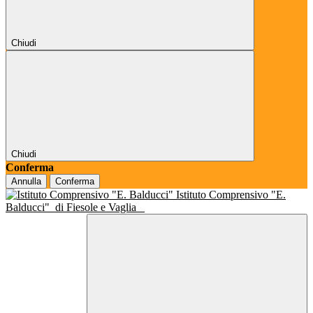
Chiudi
Chiudi
Conferma
Annulla
Conferma
Istituto Comprensivo "E.
Balducci"
di Fiesole e Vaglia