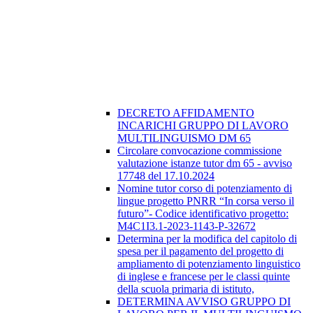
DECRETO AFFIDAMENTO
INCARICHI GRUPPO DI LAVORO
MULTILINGUISMO DM 65
Circolare convocazione commissione
valutazione istanze tutor dm 65 - avviso
17748 del 17.10.2024
Nomine tutor corso di potenziamento di
lingue progetto PNRR “In corsa verso il
futuro”- Codice identificativo progetto:
M4C1I3.1-2023-1143-P-32672
Determina per la modifica del capitolo di
spesa per il pagamento del progetto di
ampliamento di potenziamento linguistico
di inglese e francese per le classi quinte
della scuola primaria di istituto,
DETERMINA AVVISO GRUPPO DI