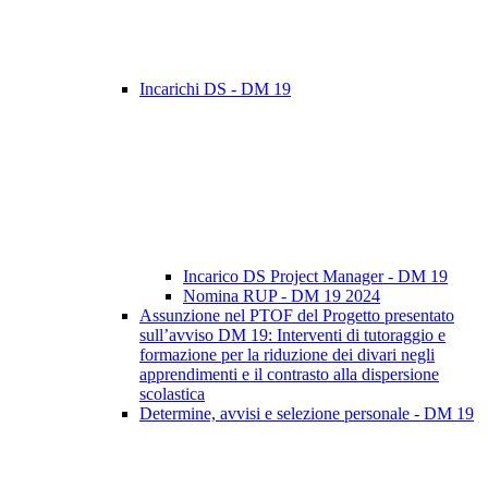
Incarichi DS - DM 19
Incarico DS Project Manager - DM 19
Nomina RUP - DM 19 2024
Assunzione nel PTOF del Progetto presentato
sull’avviso DM 19: Interventi di tutoraggio e
formazione per la riduzione dei divari negli
apprendimenti e il contrasto alla dispersione
scolastica
Determine, avvisi e selezione personale - DM 19