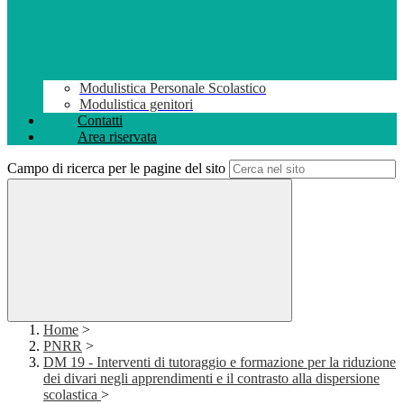
Modulistica Personale Scolastico
Modulistica genitori
Contatti
Area riservata
Campo di ricerca per le pagine del sito
Home
>
PNRR
>
DM 19 - Interventi di tutoraggio e formazione per la riduzione
dei divari negli apprendimenti e il contrasto alla dispersione
scolastica
>