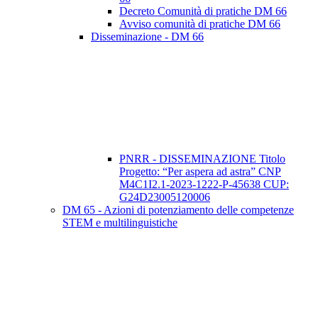
Decreto Comunità di pratiche DM 66
Avviso comunità di pratiche DM 66
Disseminazione - DM 66
PNRR - DISSEMINAZIONE Titolo
Progetto: “Per aspera ad astra” CNP
M4C1I2.1-2023-1222-P-45638 CUP:
G24D23005120006
DM 65 - Azioni di potenziamento delle competenze
STEM e multilinguistiche