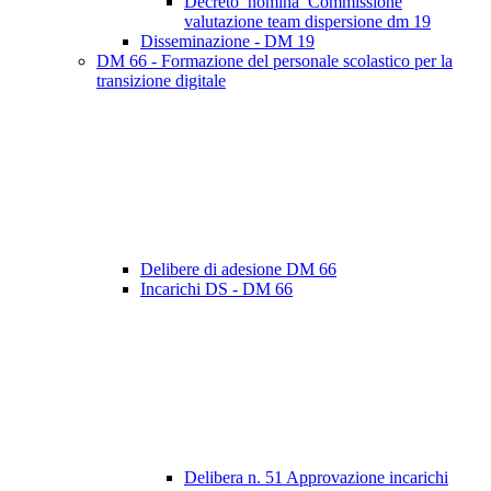
Decreto_nomina_Commissione
valutazione team dispersione dm 19
Disseminazione - DM 19
DM 66 - Formazione del personale scolastico per la
transizione digitale
Delibere di adesione DM 66
Incarichi DS - DM 66
Delibera n. 51 Approvazione incarichi