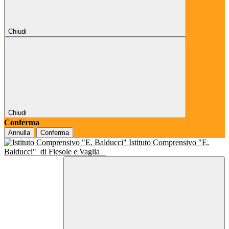
Chiudi
Chiudi
Conferma
Annulla
Conferma
Istituto Comprensivo "E.
Balducci"
di Fiesole e Vaglia