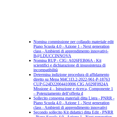
Nomina commissione per collaudo materiale edit
Piano Scuola 4.0 - Azione 1 - Next generation
class - Ambienti di apprendimento innovativi-
B@LDUCCINNOVA
Nomina RUP - CIG: A026FEB06A - Kit
scientifici e dichiarazione di insussistenza di
incompatibilità
Determina indizione procedura di affidamento
diretto su Mepa M4C1I3.2-2022-961-P-18763
CUP G24D22004410006 CIG A029F0924A
Missione 4 – Istruzione e ricerca, Componente 1
– Potenziamento dell’offerta d
Sollecito consegna materiali ditta Ligra - PNRR -
Piano Scuola 4.0 - Azione 1 - Next generation
class - Ambienti di apprendimento innovativi
Secondo sollecito Kit didattici ditta Edit - PNRR
- Piano Scuola 4.0 - Azione 1 - Next generation