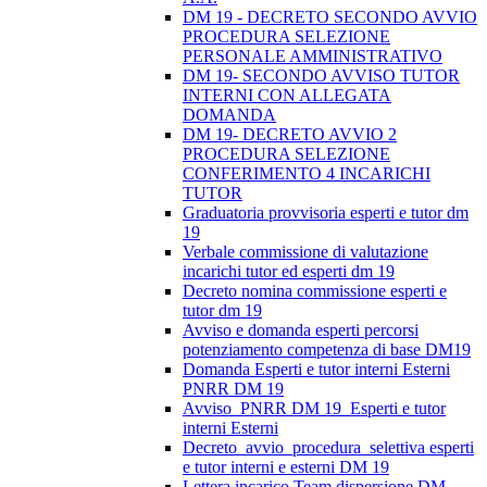
DM 19 - DECRETO SECONDO AVVIO
PROCEDURA SELEZIONE
PERSONALE AMMINISTRATIVO
DM 19- SECONDO AVVISO TUTOR
INTERNI CON ALLEGATA
DOMANDA
DM 19- DECRETO AVVIO 2
PROCEDURA SELEZIONE
CONFERIMENTO 4 INCARICHI
TUTOR
Graduatoria provvisoria esperti e tutor dm
19
Verbale commissione di valutazione
incarichi tutor ed esperti dm 19
Decreto nomina commissione esperti e
tutor dm 19
Avviso e domanda esperti percorsi
potenziamento competenza di base DM19
Domanda Esperti e tutor interni Esterni
PNRR DM 19
Avviso_PNRR DM 19_Esperti e tutor
interni Esterni
Decreto_avvio_procedura_selettiva esperti
e tutor interni e esterni DM 19
Lettera incarico Team dispersione DM