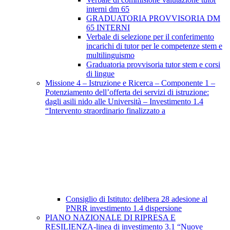
interni dm 65
GRADUATORIA PROVVISORIA DM
65 INTERNI
Verbale di selezione per il conferimento
incarichi di tutor per le competenze stem e
multilinguismo
Graduatoria provvisoria tutor stem e corsi
di lingue
Missione 4 – Istruzione e Ricerca – Componente 1 –
Potenziamento dell’offerta dei servizi di istruzione:
dagli asili nido alle Università – Investimento 1.4
“Intervento straordinario finalizzato a
Consiglio di Istituto: delibera 28 adesione al
PNRR investimento 1.4 dispersione
PIANO NAZIONALE DI RIPRESA E
RESILIENZA-linea di investimento 3.1 “Nuove