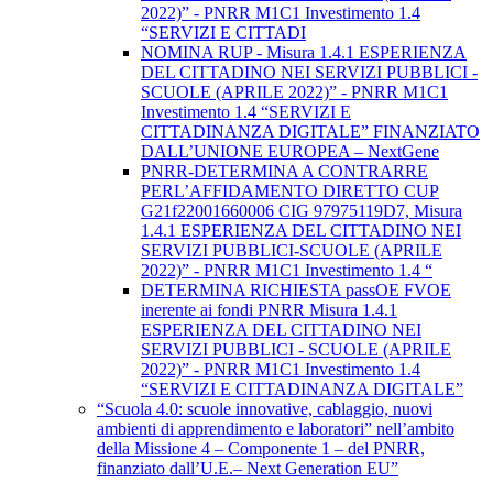
2022)” - PNRR M1C1 Investimento 1.4
“SERVIZI E CITTADI
NOMINA RUP - Misura 1.4.1 ESPERIENZA
DEL CITTADINO NEI SERVIZI PUBBLICI -
SCUOLE (APRILE 2022)” - PNRR M1C1
Investimento 1.4 “SERVIZI E
CITTADINANZA DIGITALE” FINANZIATO
DALL’UNIONE EUROPEA – NextGene
PNRR-DETERMINA A CONTRARRE
PERL’AFFIDAMENTO DIRETTO CUP
G21f22001660006 CIG 97975119D7, Misura
1.4.1 ESPERIENZA DEL CITTADINO NEI
SERVIZI PUBBLICI-SCUOLE (APRILE
2022)” - PNRR M1C1 Investimento 1.4 “
DETERMINA RICHIESTA passOE FVOE
inerente ai fondi PNRR Misura 1.4.1
ESPERIENZA DEL CITTADINO NEI
SERVIZI PUBBLICI - SCUOLE (APRILE
2022)” - PNRR M1C1 Investimento 1.4
“SERVIZI E CITTADINANZA DIGITALE”
“Scuola 4.0: scuole innovative, cablaggio, nuovi
ambienti di apprendimento e laboratori” nell’ambito
della Missione 4 – Componente 1 – del PNRR,
finanziato dall’U.E.– Next Generation EU”