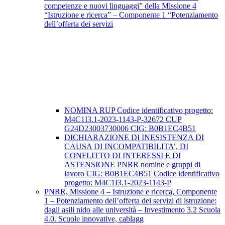
competenze e nuovi linguaggi” della Missione 4
“Istruzione e ricerca” – Componente 1 “Potenziamento
dell’offerta dei servizi
NOMINA RUP Codice identificativo progetto:
M4C1I3.1-2023-1143-P-32672 CUP
G24D23003730006 CIG: B0B1EC4B51
DICHIARAZIONE DI INESISTENZA DI
CAUSA DI INCOMPATIBILITA’, DI
CONFLITTO DI INTERESSI E DI
ASTENSIONE PNRR nomine e gruppi di
lavoro CIG: B0B1EC4B51 Codice identificativo
progetto: M4C1I3.1-2023-1143-P
PNRR, Missione 4 – Istruzione e ricerca, Componente
1 – Potenziamento dell’offerta dei servizi di istruzione:
dagli asili nido alle università – Investimento 3.2 Scuola
4.0. Scuole innovative, cablagg