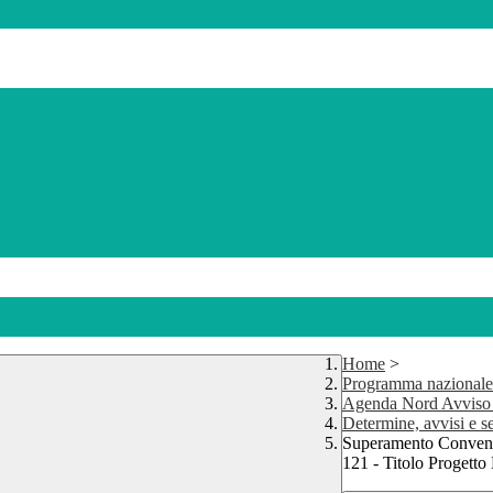
Home
>
Programma nazionale
Agenda Nord Avviso 
Determine, avvisi e 
Superamento Conven
121 - Titolo Proget