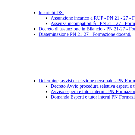
Incarichi DS
Assunzione incarico a RUP - PN 21 - 27 - 
Assenza incompatibilità - PN 21 - 27 - Form
Decreto di assunzione in Bilancio - PN 21-27 - F
Disseminazione PN 21-27 - Formazione docenti.
Determine, avvisi e selezione personale - PN For
Decreto Avvio procedura selettiva esperti e 
Avviso esperti e tutor interni - PN Formazio
Domanda Esperti e tutor interni PN Formazio