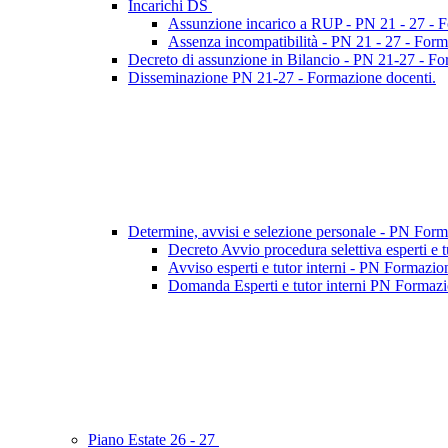
Incarichi DS
Assunzione incarico a RUP - PN 21 - 27 - 
Assenza incompatibilità - PN 21 - 27 - Form
Decreto di assunzione in Bilancio - PN 21-27 - F
Disseminazione PN 21-27 - Formazione docenti.
Determine, avvisi e selezione personale - PN For
Decreto Avvio procedura selettiva esperti e 
Avviso esperti e tutor interni - PN Formazio
Domanda Esperti e tutor interni PN Formazio
Piano Estate 26 - 27