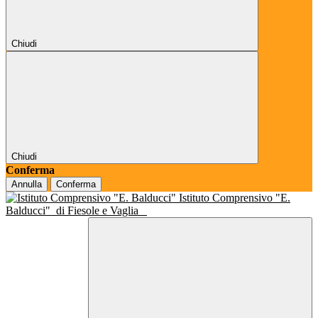
Chiudi
Chiudi
Conferma
Annulla
Conferma
Istituto Comprensivo "E.
Balducci"
di Fiesole e Vaglia