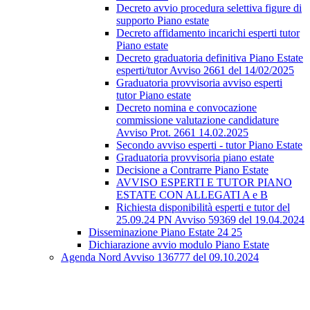
Decreto avvio procedura selettiva figure di
supporto Piano estate
Decreto affidamento incarichi esperti tutor
Piano estate
Decreto graduatoria definitiva Piano Estate
esperti/tutor Avviso 2661 del 14/02/2025
Graduatoria provvisoria avviso esperti
tutor Piano estate
Decreto nomina e convocazione
commissione valutazione candidature
Avviso Prot. 2661 14.02.2025
Secondo avviso esperti - tutor Piano Estate
Graduatoria provvisoria piano estate
Decisione a Contrarre Piano Estate
AVVISO ESPERTI E TUTOR PIANO
ESTATE CON ALLEGATI A e B
Richiesta disponibilità esperti e tutor del
25.09.24 PN Avviso 59369 del 19.04.2024
Disseminazione Piano Estate 24 25
Dichiarazione avvio modulo Piano Estate
Agenda Nord Avviso 136777 del 09.10.2024