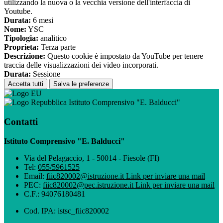
utilizzando la nuova o la vecchia versione dell'interfaccia di
Youtube.
Durata:
6 mesi
Nome:
YSC
Tipologia:
analitico
Proprieta:
Terza parte
Descrizione:
Questo cookie è impostato da YouTube per tenere
traccia delle visualizzazioni dei video incorporati.
Durata:
Sessione
Accetta tutti
Salva le preferenze
Istituto Comprensivo "E. Balducci"
Contatti
Istituto Comprensivo "E. Balducci"
Via del Pelagaccio, 1 - 50014 - Fiesole (FI)
Tel:
055/5961525
Email:
fiic820002@istruzione.it
Link per inviare una mail
PEC:
fiic820002@pec.istruzione.it
Link per inviare una mail
C.F.: 94076180481
Cod. IPA: istsc_fiic820002