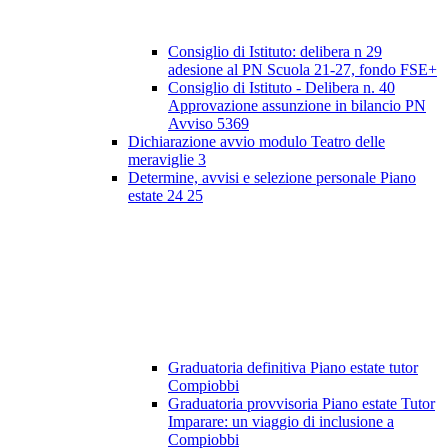
Consiglio di Istituto: delibera n 29
adesione al PN Scuola 21-27, fondo FSE+
Consiglio di Istituto - Delibera n. 40
Approvazione assunzione in bilancio PN
Avviso 5369
Dichiarazione avvio modulo Teatro delle
meraviglie 3
Determine, avvisi e selezione personale Piano
estate 24 25
Graduatoria definitiva Piano estate tutor
Compiobbi
Graduatoria provvisoria Piano estate Tutor
Imparare: un viaggio di inclusione a
Compiobbi