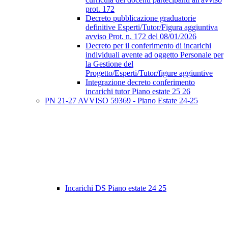
prot. 172
Decreto pubblicazione graduatorie
definitive Esperti/Tutor/Figura aggiuntiva
avviso Prot. n. 172 del 08/01/2026
Decreto per il conferimento di incarichi
individuali avente ad oggetto Personale per
la Gestione del
Progetto/Esperti/Tutor/figure aggiuntive
Integrazione decreto conferimento
incarichi tutor Piano estate 25 26
PN 21-27 AVVISO 59369 - Piano Estate 24-25
Incarichi DS Piano estate 24 25