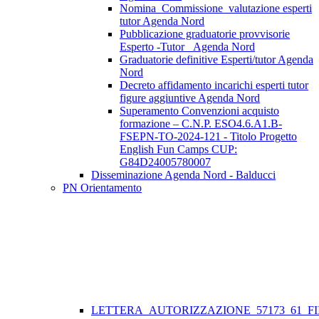
Nomina_Commissione_valutazione esperti
tutor Agenda Nord
Pubblicazione graduatorie provvisorie
Esperto -Tutor _Agenda Nord
Graduatorie definitive Esperti/tutor Agenda
Nord
Decreto affidamento incarichi esperti tutor
figure aggiuntive Agenda Nord
Superamento Convenzioni acquisto
formazione – C.N.P. ESO4.6.A1.B-
FSEPN-TO-2024-121 - Titolo Progetto
English Fun Camps CUP:
G84D24005780007
Disseminazione Agenda Nord - Balducci
PN Orientamento
LETTERA_AUTORIZZAZIONE_57173_61_FII