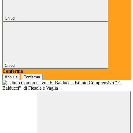
Chiudi
Chiudi
Conferma
Annulla
Conferma
Istituto Comprensivo "E.
Balducci"
di Fiesole e Vaglia