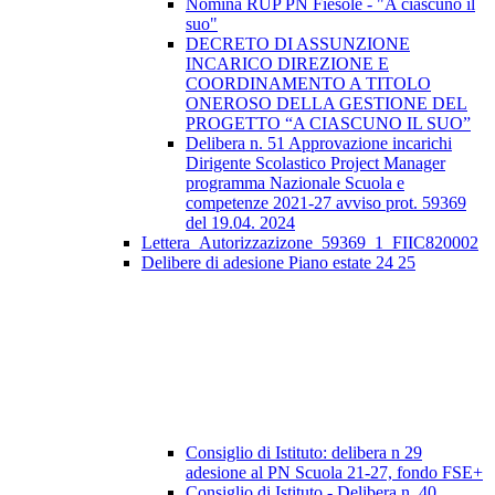
Nomina RUP PN Fiesole - "A ciascuno il
suo"
DECRETO DI ASSUNZIONE
INCARICO DIREZIONE E
COORDINAMENTO A TITOLO
ONEROSO DELLA GESTIONE DEL
PROGETTO “A CIASCUNO IL SUO”
Delibera n. 51 Approvazione incarichi
Dirigente Scolastico Project Manager
programma Nazionale Scuola e
competenze 2021-27 avviso prot. 59369
del 19.04. 2024
Lettera_Autorizzazizone_59369_1_FIIC820002
Delibere di adesione Piano estate 24 25
Consiglio di Istituto: delibera n 29
adesione al PN Scuola 21-27, fondo FSE+
Consiglio di Istituto - Delibera n. 40