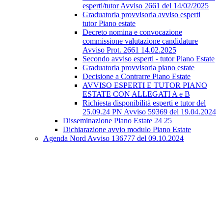
esperti/tutor Avviso 2661 del 14/02/2025
Graduatoria provvisoria avviso esperti
tutor Piano estate
Decreto nomina e convocazione
commissione valutazione candidature
Avviso Prot. 2661 14.02.2025
Secondo avviso esperti - tutor Piano Estate
Graduatoria provvisoria piano estate
Decisione a Contrarre Piano Estate
AVVISO ESPERTI E TUTOR PIANO
ESTATE CON ALLEGATI A e B
Richiesta disponibilità esperti e tutor del
25.09.24 PN Avviso 59369 del 19.04.2024
Disseminazione Piano Estate 24 25
Dichiarazione avvio modulo Piano Estate
Agenda Nord Avviso 136777 del 09.10.2024