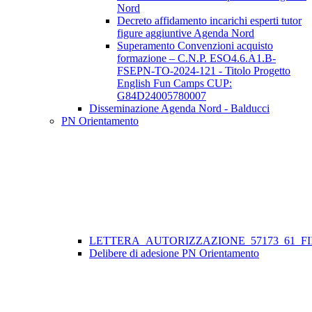
Nord
Decreto affidamento incarichi esperti tutor
figure aggiuntive Agenda Nord
Superamento Convenzioni acquisto
formazione – C.N.P. ESO4.6.A1.B-
FSEPN-TO-2024-121 - Titolo Progetto
English Fun Camps CUP:
G84D24005780007
Disseminazione Agenda Nord - Balducci
PN Orientamento
LETTERA_AUTORIZZAZIONE_57173_61_FII
Delibere di adesione PN Orientamento