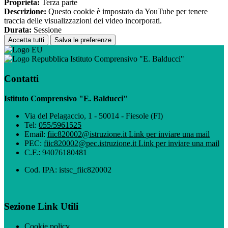
Proprieta:
Terza parte
Descrizione:
Questo cookie è impostato da YouTube per tenere
traccia delle visualizzazioni dei video incorporati.
Durata:
Sessione
Accetta tutti
Salva le preferenze
Istituto Comprensivo "E. Balducci"
Contatti
Istituto Comprensivo "E. Balducci"
Via del Pelagaccio, 1 - 50014 - Fiesole (FI)
Tel:
055/5961525
Email:
fiic820002@istruzione.it
Link per inviare una mail
PEC:
fiic820002@pec.istruzione.it
Link per inviare una mail
C.F.: 94076180481
Cod. IPA: istsc_fiic820002
Sezione Link Utili
Cookie policy