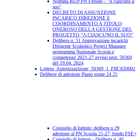
Nomina RUP PN Fiesole - "A ciascuno il
suo"
DECRETO DI ASSUNZIONE
INCARICO DIREZIONE E
COORDINAMENTO A TITOLO
ONEROSO DELLA GESTIONE DEL
PROGETTO “A CIASCUNO IL SUO”
Delibera n. 51 Approvazione incarichi
Dirigente Scolastico Project Manager
programma Nazionale Scuola e
competenze 2021-27 avviso prot. 59369
del 19.04. 2024
Lettera_Autorizzazizone_59369_1_FIIC820002
Delibere di adesione Piano estate 24 25
Consiglio di Istituto: delibera n 29
adesione al PN Scuola 21-27, fondo FSE+
Consiglio di Istituto - Delibera n. 40