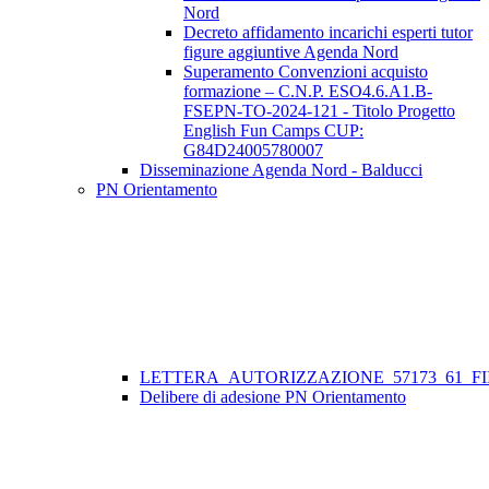
Nord
Decreto affidamento incarichi esperti tutor
figure aggiuntive Agenda Nord
Superamento Convenzioni acquisto
formazione – C.N.P. ESO4.6.A1.B-
FSEPN-TO-2024-121 - Titolo Progetto
English Fun Camps CUP:
G84D24005780007
Disseminazione Agenda Nord - Balducci
PN Orientamento
LETTERA_AUTORIZZAZIONE_57173_61_FII
Delibere di adesione PN Orientamento