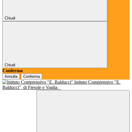
Chiudi
Chiudi
Conferma
Annulla
Conferma
Istituto Comprensivo "E.
Balducci"
di Fiesole e Vaglia