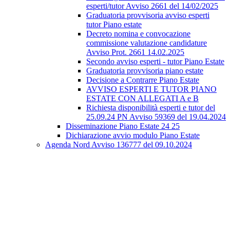
esperti/tutor Avviso 2661 del 14/02/2025
Graduatoria provvisoria avviso esperti
tutor Piano estate
Decreto nomina e convocazione
commissione valutazione candidature
Avviso Prot. 2661 14.02.2025
Secondo avviso esperti - tutor Piano Estate
Graduatoria provvisoria piano estate
Decisione a Contrarre Piano Estate
AVVISO ESPERTI E TUTOR PIANO
ESTATE CON ALLEGATI A e B
Richiesta disponibilità esperti e tutor del
25.09.24 PN Avviso 59369 del 19.04.2024
Disseminazione Piano Estate 24 25
Dichiarazione avvio modulo Piano Estate
Agenda Nord Avviso 136777 del 09.10.2024