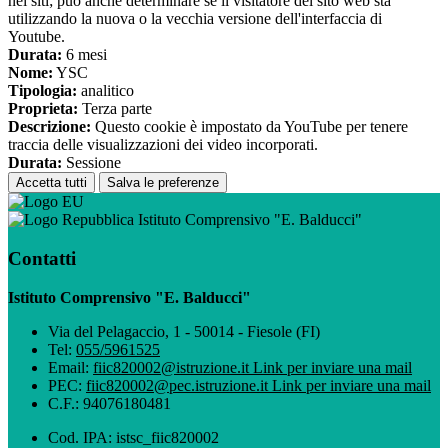
nei siti; può anche determinare se il visitatore del sito web sta
utilizzando la nuova o la vecchia versione dell'interfaccia di
Youtube.
Durata:
6 mesi
Nome:
YSC
Tipologia:
analitico
Proprieta:
Terza parte
Descrizione:
Questo cookie è impostato da YouTube per tenere
traccia delle visualizzazioni dei video incorporati.
Durata:
Sessione
Accetta tutti
Salva le preferenze
Istituto Comprensivo "E. Balducci"
Contatti
Istituto Comprensivo "E. Balducci"
Via del Pelagaccio, 1 - 50014 - Fiesole (FI)
Tel:
055/5961525
Email:
fiic820002@istruzione.it
Link per inviare una mail
PEC:
fiic820002@pec.istruzione.it
Link per inviare una mail
C.F.: 94076180481
Cod. IPA: istsc_fiic820002