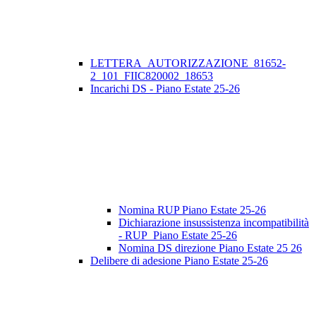
LETTERA_AUTORIZZAZIONE_81652-
2_101_FIIC820002_18653
Incarichi DS - Piano Estate 25-26
Nomina RUP Piano Estate 25-26
Dichiarazione insussistenza incompatibilità
- RUP_Piano Estate 25-26
Nomina DS direzione Piano Estate 25 26
Delibere di adesione Piano Estate 25-26