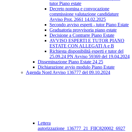
tutor Piano estate
Decreto nomina e convocazione
commissione valutazione candidature
Avviso Prot. 2661 14.02.2025
Secondo avviso esperti - tutor Piano Estate
Graduatoria provvisoria piano estate
Decisione a Contrarre Piano Estate
AVVISO ESPERTI E TUTOR PIANO
ESTATE CON ALLEGATI A e B
Richiesta disponibilità esperti e tutor del
25.09.24 PN Avviso 59369 del 19.04.2024
Disseminazione Piano Estate 24 25
Dichiarazione avvio modulo Piano Estate
Agenda Nord Avviso 136777 del 09.10.2024
Lettera
autorizzazione_136777_21_FIIC820002_6927