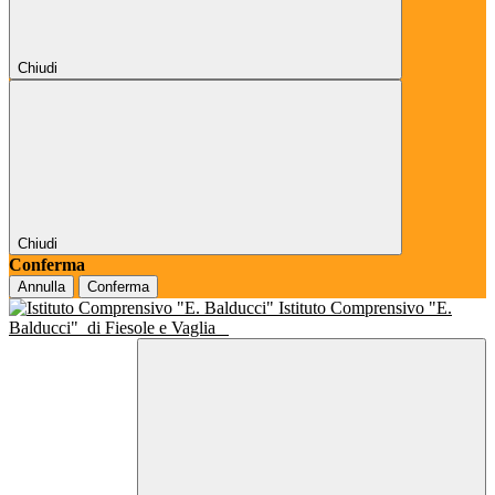
Chiudi
Chiudi
Conferma
Annulla
Conferma
Istituto Comprensivo "E.
Balducci"
di Fiesole e Vaglia