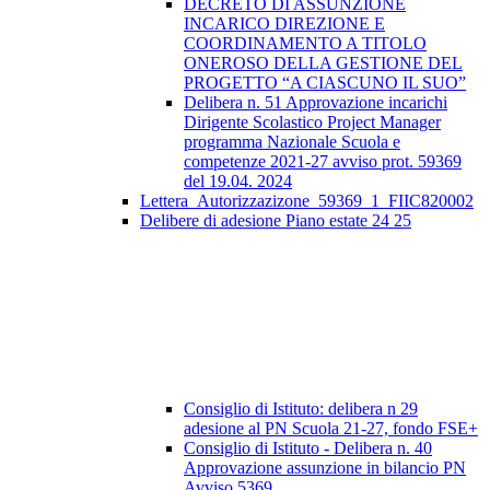
DECRETO DI ASSUNZIONE
INCARICO DIREZIONE E
COORDINAMENTO A TITOLO
ONEROSO DELLA GESTIONE DEL
PROGETTO “A CIASCUNO IL SUO”
Delibera n. 51 Approvazione incarichi
Dirigente Scolastico Project Manager
programma Nazionale Scuola e
competenze 2021-27 avviso prot. 59369
del 19.04. 2024
Lettera_Autorizzazizone_59369_1_FIIC820002
Delibere di adesione Piano estate 24 25
Consiglio di Istituto: delibera n 29
adesione al PN Scuola 21-27, fondo FSE+
Consiglio di Istituto - Delibera n. 40
Approvazione assunzione in bilancio PN
Avviso 5369