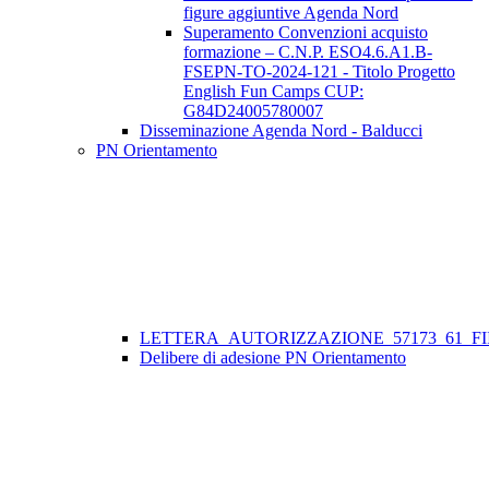
figure aggiuntive Agenda Nord
Superamento Convenzioni acquisto
formazione – C.N.P. ESO4.6.A1.B-
FSEPN-TO-2024-121 - Titolo Progetto
English Fun Camps CUP:
G84D24005780007
Disseminazione Agenda Nord - Balducci
PN Orientamento
LETTERA_AUTORIZZAZIONE_57173_61_FII
Delibere di adesione PN Orientamento