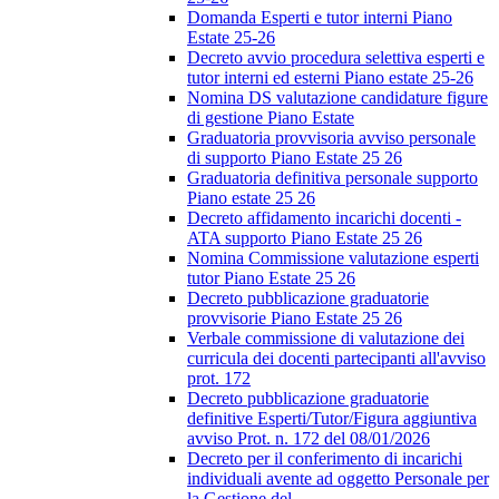
Domanda Esperti e tutor interni Piano
Estate 25-26
Decreto avvio procedura selettiva esperti e
tutor interni ed esterni Piano estate 25-26
Nomina DS valutazione candidature figure
di gestione Piano Estate
Graduatoria provvisoria avviso personale
di supporto Piano Estate 25 26
Graduatoria definitiva personale supporto
Piano estate 25 26
Decreto affidamento incarichi docenti -
ATA supporto Piano Estate 25 26
Nomina Commissione valutazione esperti
tutor Piano Estate 25 26
Decreto pubblicazione graduatorie
provvisorie Piano Estate 25 26
Verbale commissione di valutazione dei
curricula dei docenti partecipanti all'avviso
prot. 172
Decreto pubblicazione graduatorie
definitive Esperti/Tutor/Figura aggiuntiva
avviso Prot. n. 172 del 08/01/2026
Decreto per il conferimento di incarichi
individuali avente ad oggetto Personale per
la Gestione del