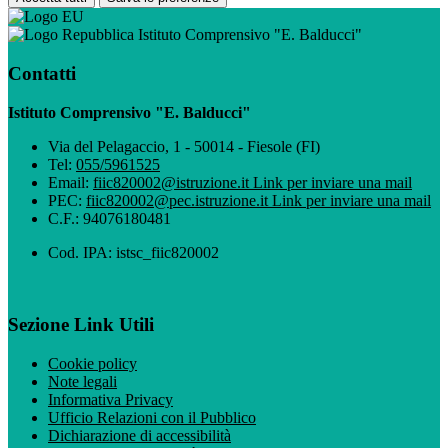
Istituto Comprensivo "E. Balducci"
Contatti
Istituto Comprensivo "E. Balducci"
Via del Pelagaccio, 1 - 50014 - Fiesole (FI)
Tel:
055/5961525
Email:
fiic820002@istruzione.it
Link per inviare una mail
PEC:
fiic820002@pec.istruzione.it
Link per inviare una mail
C.F.: 94076180481
Cod. IPA: istsc_fiic820002
Sezione Link Utili
Cookie policy
Note legali
Informativa Privacy
Ufficio Relazioni con il Pubblico
Dichiarazione di accessibilità