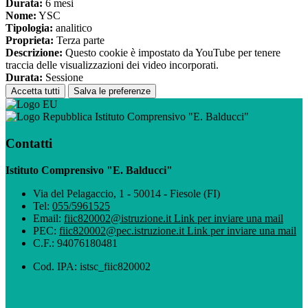
Durata:
6 mesi
Nome:
YSC
Tipologia:
analitico
Proprieta:
Terza parte
Descrizione:
Questo cookie è impostato da YouTube per tenere
traccia delle visualizzazioni dei video incorporati.
Durata:
Sessione
Accetta tutti
Salva le preferenze
Istituto Comprensivo "E. Balducci"
Contatti
Istituto Comprensivo "E. Balducci"
Via del Pelagaccio, 1 - 50014 - Fiesole (FI)
Tel:
055/5961525
Email:
fiic820002@istruzione.it
Link per inviare una mail
PEC:
fiic820002@pec.istruzione.it
Link per inviare una mail
C.F.: 94076180481
Cod. IPA: istsc_fiic820002