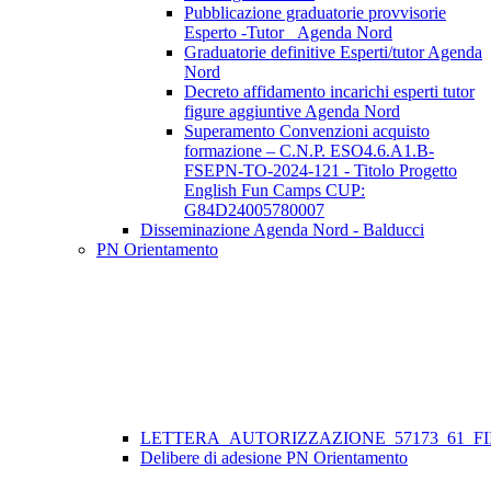
Pubblicazione graduatorie provvisorie
Esperto -Tutor _Agenda Nord
Graduatorie definitive Esperti/tutor Agenda
Nord
Decreto affidamento incarichi esperti tutor
figure aggiuntive Agenda Nord
Superamento Convenzioni acquisto
formazione – C.N.P. ESO4.6.A1.B-
FSEPN-TO-2024-121 - Titolo Progetto
English Fun Camps CUP:
G84D24005780007
Disseminazione Agenda Nord - Balducci
PN Orientamento
LETTERA_AUTORIZZAZIONE_57173_61_FII
Delibere di adesione PN Orientamento