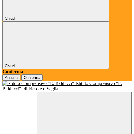
Chiudi
Chiudi
Conferma
Annulla
Conferma
Istituto Comprensivo "E.
Balducci"
di Fiesole e Vaglia