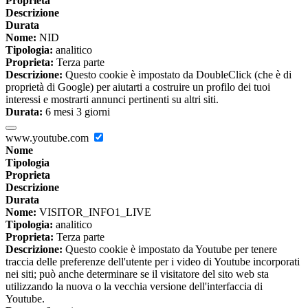
Proprieta
Descrizione
Durata
Nome:
NID
Tipologia:
analitico
Proprieta:
Terza parte
Descrizione:
Questo cookie è impostato da DoubleClick (che è di
proprietà di Google) per aiutarti a costruire un profilo dei tuoi
interessi e mostrarti annunci pertinenti su altri siti.
Durata:
6 mesi 3 giorni
www.youtube.com
Nome
Tipologia
Proprieta
Descrizione
Durata
Nome:
VISITOR_INFO1_LIVE
Tipologia:
analitico
Proprieta:
Terza parte
Descrizione:
Questo cookie è impostato da Youtube per tenere
traccia delle preferenze dell'utente per i video di Youtube incorporati
nei siti; può anche determinare se il visitatore del sito web sta
utilizzando la nuova o la vecchia versione dell'interfaccia di
Youtube.