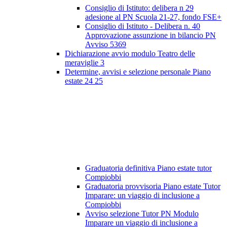
Consiglio di Istituto: delibera n 29
adesione al PN Scuola 21-27, fondo FSE+
Consiglio di Istituto - Delibera n. 40
Approvazione assunzione in bilancio PN
Avviso 5369
Dichiarazione avvio modulo Teatro delle
meraviglie 3
Determine, avvisi e selezione personale Piano
estate 24 25
Graduatoria definitiva Piano estate tutor
Compiobbi
Graduatoria provvisoria Piano estate Tutor
Imparare: un viaggio di inclusione a
Compiobbi
Avviso selezione Tutor PN Modulo
Imparare un viaggio di inclusione a