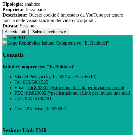
Tipologia:
analitico
Proprieta:
Terza parte
Descrizione:
Questo cookie è impostato da YouTube per tenere
traccia delle visualizzazioni dei video incorporati.
Durata:
Sessione
Accetta tutti
Salva le preferenze
Istituto Comprensivo "E. Balducci"
Contatti
Istituto Comprensivo "E. Balducci"
Via del Pelagaccio, 1 - 50014 - Fiesole (FI)
Tel:
055/5961525
Email:
fiic820002@istruzione.it
Link per inviare una mail
PEC:
fiic820002@pec.istruzione.it
Link per inviare una mail
C.F.: 94076180481
Cod. IPA: istsc_fiic820002
Sezione Link Utili