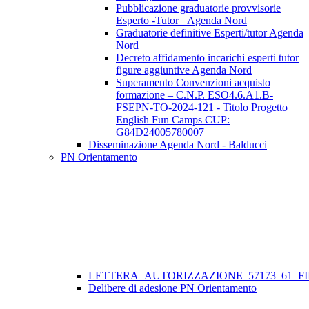
Pubblicazione graduatorie provvisorie
Esperto -Tutor _Agenda Nord
Graduatorie definitive Esperti/tutor Agenda
Nord
Decreto affidamento incarichi esperti tutor
figure aggiuntive Agenda Nord
Superamento Convenzioni acquisto
formazione – C.N.P. ESO4.6.A1.B-
FSEPN-TO-2024-121 - Titolo Progetto
English Fun Camps CUP:
G84D24005780007
Disseminazione Agenda Nord - Balducci
PN Orientamento
LETTERA_AUTORIZZAZIONE_57173_61_FII
Delibere di adesione PN Orientamento