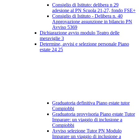
Consiglio di Istituto: delibera n 29
adesione al PN Scuola 21-27, fondo FSE+
Consiglio di Istituto - Delibera n. 40
Approvazione assunzione in bilancio PN
Avviso 5369
Dichiarazione avvio modulo Teatro delle
meraviglie 3
Determine, avvisi e selezione personale Piano
estate 24 25
Graduatoria definitiva Piano estate tutor
Compiobbi
Graduatoria provvisoria Piano estate Tutor
Imparare: un viaggio di inclusione a
Compiobbi
Avviso selezione Tutor PN Modulo
Imparare un viaggio di inclusione a