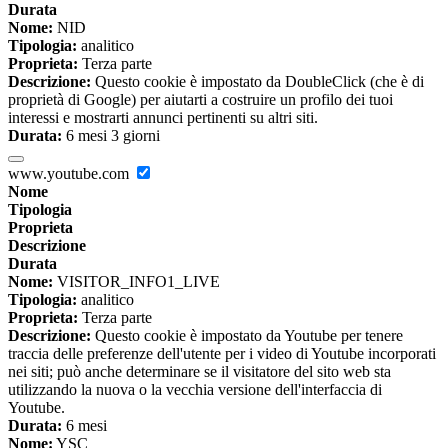
Durata
Nome:
NID
Tipologia:
analitico
Proprieta:
Terza parte
Descrizione:
Questo cookie è impostato da DoubleClick (che è di
proprietà di Google) per aiutarti a costruire un profilo dei tuoi
interessi e mostrarti annunci pertinenti su altri siti.
Durata:
6 mesi 3 giorni
www.youtube.com
Nome
Tipologia
Proprieta
Descrizione
Durata
Nome:
VISITOR_INFO1_LIVE
Tipologia:
analitico
Proprieta:
Terza parte
Descrizione:
Questo cookie è impostato da Youtube per tenere
traccia delle preferenze dell'utente per i video di Youtube incorporati
nei siti; può anche determinare se il visitatore del sito web sta
utilizzando la nuova o la vecchia versione dell'interfaccia di
Youtube.
Durata:
6 mesi
Nome:
YSC