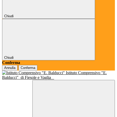
Chiudi
Chiudi
Conferma
Annulla
Conferma
Istituto Comprensivo "E.
Balducci"
di Fiesole e Vaglia