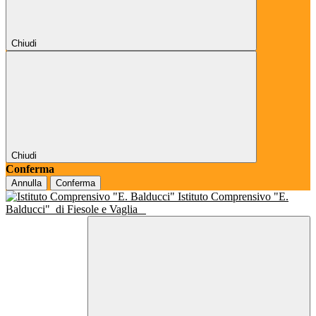
Chiudi
Chiudi
Conferma
Annulla
Conferma
Istituto Comprensivo "E.
Balducci"
di Fiesole e Vaglia