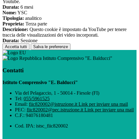
Youtube.
Durata:
6 mesi
Nome:
YSC
Tipologia:
analitico
Proprieta:
Terza parte
Descrizione:
Questo cookie è impostato da YouTube per tenere
traccia delle visualizzazioni dei video incorporati.
Durata:
Sessione
Accetta tutti
Salva le preferenze
Istituto Comprensivo "E. Balducci"
Contatti
Istituto Comprensivo "E. Balducci"
Via del Pelagaccio, 1 - 50014 - Fiesole (FI)
Tel:
055/5961525
Email:
fiic820002@istruzione.it
Link per inviare una mail
PEC:
fiic820002@pec.istruzione.it
Link per inviare una mail
C.F.: 94076180481
Cod. IPA: istsc_fiic820002