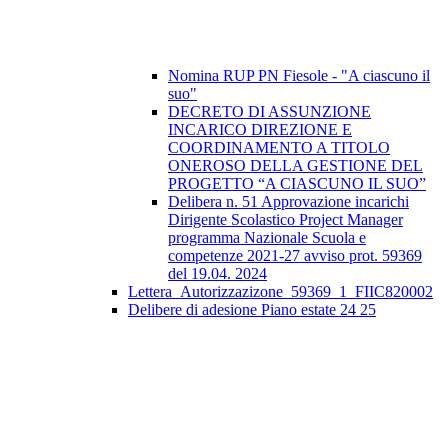
Nomina RUP PN Fiesole - "A ciascuno il
suo"
DECRETO DI ASSUNZIONE
INCARICO DIREZIONE E
COORDINAMENTO A TITOLO
ONEROSO DELLA GESTIONE DEL
PROGETTO “A CIASCUNO IL SUO”
Delibera n. 51 Approvazione incarichi
Dirigente Scolastico Project Manager
programma Nazionale Scuola e
competenze 2021-27 avviso prot. 59369
del 19.04. 2024
Lettera_Autorizzazizone_59369_1_FIIC820002
Delibere di adesione Piano estate 24 25