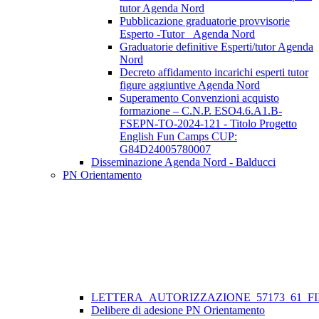
tutor Agenda Nord
Pubblicazione graduatorie provvisorie
Esperto -Tutor _Agenda Nord
Graduatorie definitive Esperti/tutor Agenda
Nord
Decreto affidamento incarichi esperti tutor
figure aggiuntive Agenda Nord
Superamento Convenzioni acquisto
formazione – C.N.P. ESO4.6.A1.B-
FSEPN-TO-2024-121 - Titolo Progetto
English Fun Camps CUP:
G84D24005780007
Disseminazione Agenda Nord - Balducci
PN Orientamento
LETTERA_AUTORIZZAZIONE_57173_61_FII
Delibere di adesione PN Orientamento