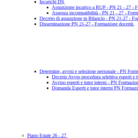
Incarichi DS
Assunzione incarico a RUP - PN 21 - 27 - 
Assenza incompatibilità - PN 21 - 27 - Form
Decreto di assunzione in Bilancio - PN 21-27 - F
Disseminazione PN 21-27 - Formazione docenti.
Determine, avvisi e selezione personale - PN For
Decreto Avvio procedura selettiva esperti e 
Avviso esperti e tutor interni - PN Formazio
Domanda Esperti e tutor interni PN Formazio
Piano Estate 26 - 27