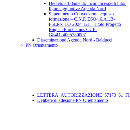
Decreto affidamento incarichi esperti tutor
figure aggiuntive Agenda Nord
Superamento Convenzioni acquisto
formazione – C.N.P. ESO4.6.A1.B-
FSEPN-TO-2024-121 - Titolo Progetto
English Fun Camps CUP:
G84D24005780007
Disseminazione Agenda Nord - Balducci
PN Orientamento
LETTERA_AUTORIZZAZIONE_57173_61_FII
Delibere di adesione PN Orientamento