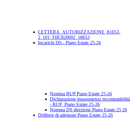
LETTERA_AUTORIZZAZIONE_81652-
2_101_FIIC820002_18653
Incarichi DS - Piano Estate 25-26
Nomina RUP Piano Estate 25-26
Dichiarazione insussistenza incompatibilità
- RUP_Piano Estate 25-26
Nomina DS direzione Piano Estate 25 26
Delibere di adesione Piano Estate 25-26