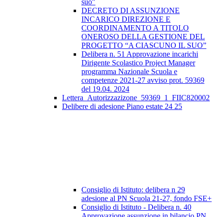
suo"
DECRETO DI ASSUNZIONE
INCARICO DIREZIONE E
COORDINAMENTO A TITOLO
ONEROSO DELLA GESTIONE DEL
PROGETTO “A CIASCUNO IL SUO”
Delibera n. 51 Approvazione incarichi
Dirigente Scolastico Project Manager
programma Nazionale Scuola e
competenze 2021-27 avviso prot. 59369
del 19.04. 2024
Lettera_Autorizzazizone_59369_1_FIIC820002
Delibere di adesione Piano estate 24 25
Consiglio di Istituto: delibera n 29
adesione al PN Scuola 21-27, fondo FSE+
Consiglio di Istituto - Delibera n. 40
Approvazione assunzione in bilancio PN