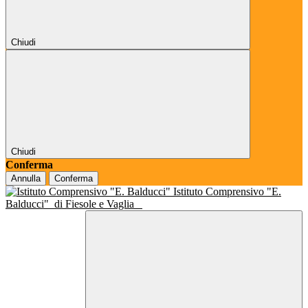
Chiudi
Chiudi
Conferma
Annulla
Conferma
Istituto Comprensivo "E.
Balducci"
di Fiesole e Vaglia