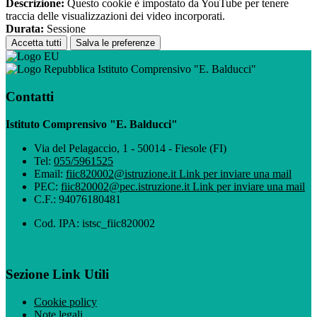
Descrizione:
Questo cookie è impostato da YouTube per tenere
traccia delle visualizzazioni dei video incorporati.
Durata:
Sessione
Accetta tutti
Salva le preferenze
Istituto Comprensivo "E. Balducci"
Contatti
Istituto Comprensivo "E. Balducci"
Via del Pelagaccio, 1 - 50014 - Fiesole (FI)
Tel:
055/5961525
Email:
fiic820002@istruzione.it
Link per inviare una mail
PEC:
fiic820002@pec.istruzione.it
Link per inviare una mail
C.F.: 94076180481
Cod. IPA: istsc_fiic820002
Sezione Link Utili
Cookie policy
Note legali