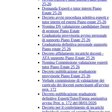
25-26
Domanda Esperti e tutor interni Piano
Estate 25-26
Decreto avvio procedura selettiva esperti e
tutor interni ed esterni Piano estate 25-26
Nomina DS valutazione candidature figure
di gestione Piano Estate
Graduatoria provvisoria avviso personale
di supporto Piano Estate 25 26
Graduatoria definitiva personale supporto
Piano estate 25 26
Decreto affidamento incarichi docenti -
ATA supporto Piano Estate 25 26
Nomina Commissione valutazione esperti
tutor Piano Estate 25 26
Decreto pubblicazione graduatorie
provvisorie Piano Estate 25 26
Verbale commissione di valutazione dei
curricula dei docenti partecipanti all'avviso
prot. 172
Decreto pubblicazione graduatorie
definitive Esperti/Tutor/Figura aggiuntiva
avviso Prot. n. 172 del 08/01/2026
Decreto per il conferimento di incarichi
individuali avente ad oggetto Personale per