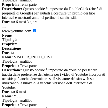
Tipologia:
analitico
Proprieta:
Terza parte
Descrizione:
Questo cookie è impostato da DoubleClick (che è di
proprietà di Google) per aiutarti a costruire un profilo dei tuoi
interessi e mostrarti annunci pertinenti su altri siti.
Durata:
6 mesi 3 giorni
www.youtube.com
Nome
Tipologia
Proprieta
Descrizione
Durata
Nome:
VISITOR_INFO1_LIVE
Tipologia:
analitico
Proprieta:
Terza parte
Descrizione:
Questo cookie è impostato da Youtube per tenere
traccia delle preferenze dell'utente per i video di Youtube incorporati
nei siti; può anche determinare se il visitatore del sito web sta
utilizzando la nuova o la vecchia versione dell'interfaccia di
Youtube.
Durata:
6 mesi
Nome:
YSC
Tipologia:
analitico
Proprieta:
Terza parte