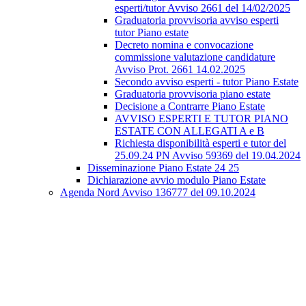
esperti/tutor Avviso 2661 del 14/02/2025
Graduatoria provvisoria avviso esperti
tutor Piano estate
Decreto nomina e convocazione
commissione valutazione candidature
Avviso Prot. 2661 14.02.2025
Secondo avviso esperti - tutor Piano Estate
Graduatoria provvisoria piano estate
Decisione a Contrarre Piano Estate
AVVISO ESPERTI E TUTOR PIANO
ESTATE CON ALLEGATI A e B
Richiesta disponibilità esperti e tutor del
25.09.24 PN Avviso 59369 del 19.04.2024
Disseminazione Piano Estate 24 25
Dichiarazione avvio modulo Piano Estate
Agenda Nord Avviso 136777 del 09.10.2024