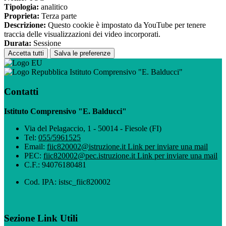
Tipologia:
analitico
Proprieta:
Terza parte
Descrizione:
Questo cookie è impostato da YouTube per tenere
traccia delle visualizzazioni dei video incorporati.
Durata:
Sessione
Accetta tutti
Salva le preferenze
Istituto Comprensivo "E. Balducci"
Contatti
Istituto Comprensivo "E. Balducci"
Via del Pelagaccio, 1 - 50014 - Fiesole (FI)
Tel:
055/5961525
Email:
fiic820002@istruzione.it
Link per inviare una mail
PEC:
fiic820002@pec.istruzione.it
Link per inviare una mail
C.F.: 94076180481
Cod. IPA: istsc_fiic820002
Sezione Link Utili