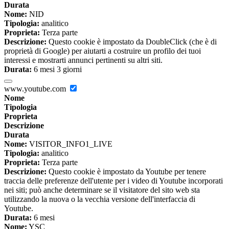
Durata
Nome:
NID
Tipologia:
analitico
Proprieta:
Terza parte
Descrizione:
Questo cookie è impostato da DoubleClick (che è di
proprietà di Google) per aiutarti a costruire un profilo dei tuoi
interessi e mostrarti annunci pertinenti su altri siti.
Durata:
6 mesi 3 giorni
www.youtube.com
Nome
Tipologia
Proprieta
Descrizione
Durata
Nome:
VISITOR_INFO1_LIVE
Tipologia:
analitico
Proprieta:
Terza parte
Descrizione:
Questo cookie è impostato da Youtube per tenere
traccia delle preferenze dell'utente per i video di Youtube incorporati
nei siti; può anche determinare se il visitatore del sito web sta
utilizzando la nuova o la vecchia versione dell'interfaccia di
Youtube.
Durata:
6 mesi
Nome:
YSC