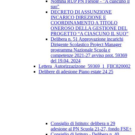
Nomina RUP PN Fiesole - "A ciascuno il
suo"
DECRETO DI ASSUNZIONE
INCARICO DIREZIONE E
COORDINAMENTO A TITOLO
ONEROSO DELLA GESTIONE DEL
PROGETTO “A CIASCUNO IL SUO”
Delibera n. 51 Approvazione incarichi
Dirigente Scolastico Project Manager
programma Nazionale Scuola e
competenze 2021-27 avviso prot. 59369
del 19.04. 2024
Lettera_Autorizzazizone_59369_1_FIIC820002
Delibere di adesione Piano estate 24 25
Consiglio di Istituto: delibera n 29
adesione al PN Scuola 21-27, fondo FSE+
Consiglio di Istituto - Delibera n. 40