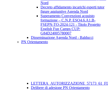
Nord
Decreto affidamento incarichi esperti tutor
figure aggiuntive Agenda Nord
Superamento Convenzioni acquisto
formazione – C.N.P. ESO4.6.A1.B-
FSEPN-TO-2024-121 - Titolo Progetto
English Fun Camps CUP:
G84D24005780007
Disseminazione Agenda Nord - Balducci
PN Orientamento
LETTERA_AUTORIZZAZIONE_57173_61_FII
Delibere di adesione PN Orientamento