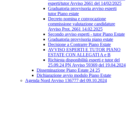
esperti/tutor Avviso 2661 del 14/02/2025
Graduatoria provvisoria avviso esperti
tutor Piano estate
Decreto nomina e convocazione
commissione valutazione candidature
Avviso Prot. 2661 14.02.2025
Secondo avviso esperti - tutor Piano Estate
Graduatoria provvisoria piano estate
Decisione a Contrarre Piano Estate
AVVISO ESPERTI E TUTOR PIANO
ESTATE CON ALLEGATI A e B
Richiesta disponibilità esperti e tutor del
25.09.24 PN Avviso 59369 del 19.04.2024
Disseminazione Piano Estate 24 25
Dichiarazione avvio modulo Piano Estate
Agenda Nord Avviso 136777 del 09.10.2024