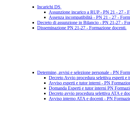
Incarichi DS
Assunzione incarico a RUP - PN 21 - 27 - 
Assenza incompatibilità - PN 21 - 27 - Form
Decreto di assunzione in Bilancio - PN 21-27 - F
Disseminazione PN 21-27 - Formazione docenti.
Determine, avvisi e selezione personale - PN For
Decreto Avvio procedura selettiva esperti e 
Avviso esperti e tutor interni - PN Formazio
Domanda Esperti e tutor interni PN Formazio
Decreto avvio procedura selettiva ATA e do
Avviso interno ATA e docenti - PN Formazi