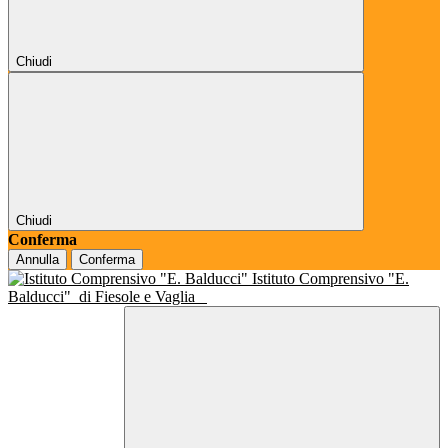
Chiudi
Chiudi
Conferma
Annulla
Conferma
Istituto Comprensivo "E.
Balducci"
di Fiesole e Vaglia