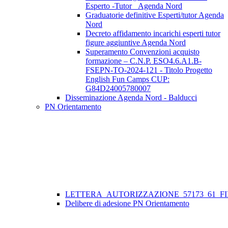
Esperto -Tutor _Agenda Nord
Graduatorie definitive Esperti/tutor Agenda
Nord
Decreto affidamento incarichi esperti tutor
figure aggiuntive Agenda Nord
Superamento Convenzioni acquisto
formazione – C.N.P. ESO4.6.A1.B-
FSEPN-TO-2024-121 - Titolo Progetto
English Fun Camps CUP:
G84D24005780007
Disseminazione Agenda Nord - Balducci
PN Orientamento
LETTERA_AUTORIZZAZIONE_57173_61_FII
Delibere di adesione PN Orientamento