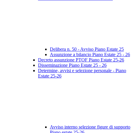
Delibera n. 50 - Avviso Piano Estate 25
Assunzione a bilancio Piano Estate 25 - 26
Decreto assunzione PTOF Piano Estate 25-26
Disseminazione Piano Estate 25 - 26
Determine, avvisi e selezione personale - Piano
Estate 25-26
Avviso interno selezione figure di supporto
Piano estate 25-26